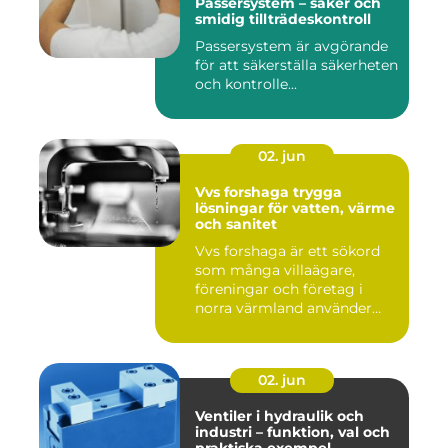
Passersystem – säker och
smidig tillträdeskontroll
Passersystem är avgörande
för att säkerställa säkerheten
och kontrolle...
02. jun
Vvs forshaga trygga
lösningar för vatten, värme
och sanitet
Vvs forshaga är ett sökord
som många villaägare,
föreningar och företag i
norra värmland använder
nä...
02. jun
Ventiler i hydraulik och
industri – funktion, val och
praktiska exempel