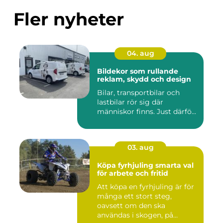
Fler nyheter
04. aug
Bildekor som rullande
reklam, skydd och design
Bilar, transportbilar och
lastbilar rör sig där
människor finns. Just därfö...
03. aug
Köpa fyrhjuling smarta val
för arbete och fritid
Att köpa en fyrhjuling är för
många ett stort steg,
oavsett om den ska
användas i skogen, på