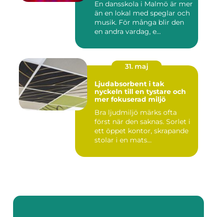
En dansskola i Malmö är mer
än en lokal med speglar och
musik. För många blir den
en andra vardag, e...
31. maj
Ljudabsorbent i tak
nyckeln till en tystare och
mer fokuserad miljö
Bra ljudmiljö märks ofta
först när den saknas. Sorlet i
ett öppet kontor, skrapande
stolar i en mats...