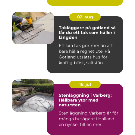
gården ...
02. aug
Takläggare på gotland så
får du ett tak som håller i
längden
Ett bra tak gör mer än att
bara hålla regnet ute. På
Gotland utsätts hus för
kraftig blåst, saltstän...
16. jul
Stenläggning i Varberg:
Hållbara ytor med
natursten
Stenläggning Varberg är för
många husägare i Halland
en nyckel till en mer...