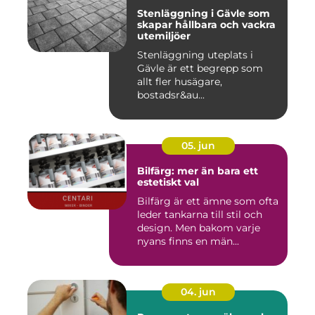
Stenläggning i Gävle som
skapar hållbara och vackra
utemiljöer
Stenläggning uteplats i
Gävle är ett begrepp som
allt fler husägare,
bostadsr&au...
05. jun
Bilfärg: mer än bara ett
estetiskt val
Bilfärg är ett ämne som ofta
leder tankarna till stil och
design. Men bakom varje
nyans finns en män...
04. jun