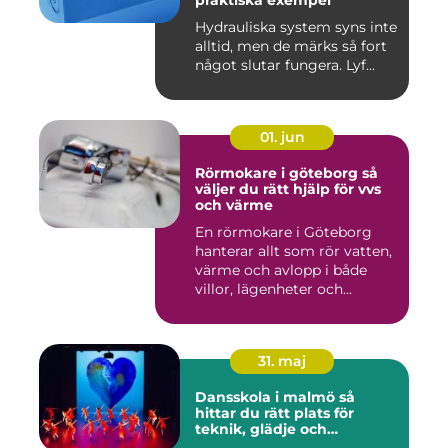
Hydrauliska system syns inte
alltid, men de märks så fort
något slutar fungera. Lyf...
01. jun
Rörmokare i göteborg så
väljer du rätt hjälp för vvs
och värme
En rörmokare i Göteborg
hanterar allt som rör vatten,
värme och avlopp i både
villor, lägenheter och...
31. maj
Dansskola i malmö så
hittar du rätt plats för
teknik, glädje och
utveckling