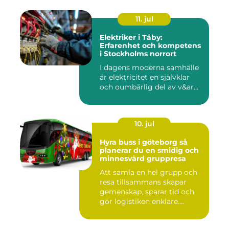
11. jul
Elektriker i Täby:
Erfarenhet och kompetens
i Stockholms norrort
I dagens moderna samhälle
är elektricitet en självklar
och oumbärlig del av v&ar...
10. jul
Hyra buss i göteborg så
planerar du en smidig och
minnesvärd gruppresa
Att samla en hel grupp och
resa tillsammans skapar
gemenskap, sparar tid och
gör logistiken enklare....