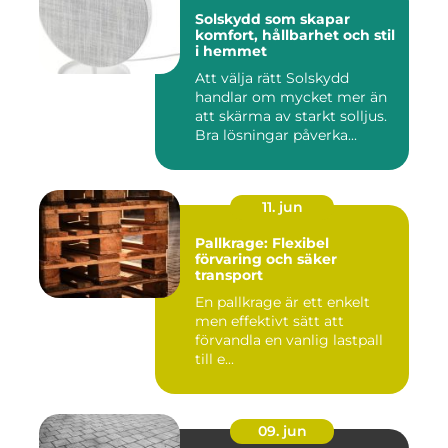
Solskydd som skapar
komfort, hållbarhet och stil
i hemmet
Att välja rätt Solskydd
handlar om mycket mer än
att skärma av starkt solljus.
Bra lösningar påverka...
11. jun
Pallkrage: Flexibel
förvaring och säker
transport
En pallkrage är ett enkelt
men effektivt sätt att
förvandla en vanlig lastpall
till e...
09. jun