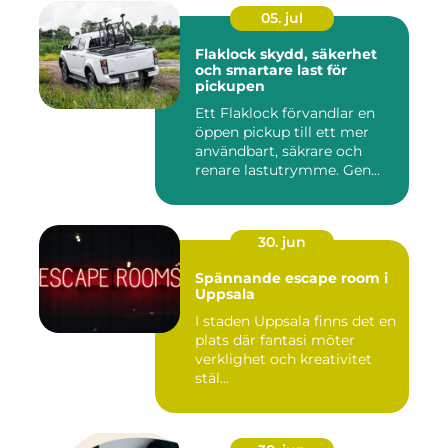
05. jul
Flaklock skydd, säkerhet
och smartare last för
pickupen
Ett Flaklock förvandlar en
öppen pickup till ett mer
användbart, säkrare och
renare lastutrymme. Gen...
30. jun
Spännande escape room i
Uppsala
I staden Uppsala finns det en
plats där fantasi möter
verklighet och kreativitet
stäl...