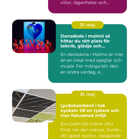
villor, lägenheter och...
31. maj
Dansskola i malmö så
hittar du rätt plats för
teknik, glädje och
utveckling
En dansskola i Malmö är mer
än en lokal med speglar och
musik. För många blir den
en andra vardag, e...
31. maj
Ljudabsorbent i tak
nyckeln till en tystare och
mer fokuserad miljö
Bra ljudmiljö märks ofta
först när den saknas. Sorlet i
ett öppet kontor, skrapande