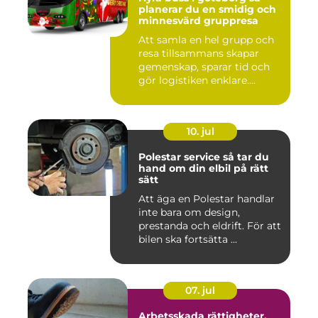
planerar du en smidig och
minnesvärd gruppresa
Att samla en hel grupp och
resa tillsammans skapar
gemenskap, sparar tid och
gör logistiken enklare....
10. jul
Polestar service så tar du
hand om din elbil på rätt
sätt
Att äga en Polestar handlar
inte bara om design,
prestanda och eldrift. För att
bilen ska fortsätta ...
07. jul
Arbetsskada rättigheter,