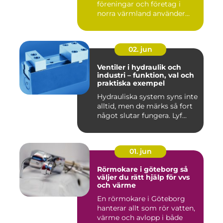
föreningar och företag i
norra värmland använder
nä...
02. jun
Ventiler i hydraulik och
industri – funktion, val och
praktiska exempel
Hydrauliska system syns inte
alltid, men de märks så fort
något slutar fungera. Lyf...
01. jun
Rörmokare i göteborg så
väljer du rätt hjälp för vvs
och värme
En rörmokare i Göteborg
hanterar allt som rör vatten,
värme och avlopp i både