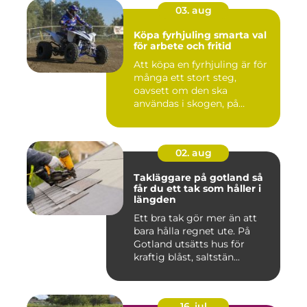
03. aug
Köpa fyrhjuling smarta val
för arbete och fritid
Att köpa en fyrhjuling är för
många ett stort steg,
oavsett om den ska
användas i skogen, på
gården ...
02. aug
Takläggare på gotland så
får du ett tak som håller i
längden
Ett bra tak gör mer än att
bara hålla regnet ute. På
Gotland utsätts hus för
kraftig blåst, saltstän...
16. jul