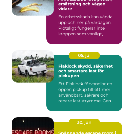
ersättning och vägen
vidare
En arbetsskada kan vända
upp och ner på vardagen.
Plötsligt fungerar inte
kroppen som vanligt,
inkom...
05. jul
Flaklock skydd, säkerhet
och smartare last för
pickupen
Ett Flaklock förvandlar en
öppen pickup till ett mer
användbart, säkrare och
renare lastutrymme. Gen...
30. jun
Spännande escape room i