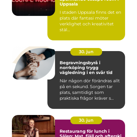
Uppsala
I staden Uppsala finns det en
plats där fantasi möter
verklighet och kreativitet
stäl...
30. jun
Begravningsbyrå i
norrköping trygg
vägledning i en svår tid
När någon dör förändras allt
på en sekund. Sorgen tar
plats, samtidigt som
praktiska frågor kräver s...
30. jun
Restaurang för lunch i
Sälen: Mat, fjäll och afterski