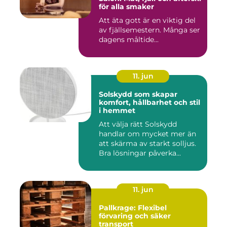
för alla smaker
Att äta gott är en viktig del
av fjällsemestern. Många ser
dagens måltide...
11. jun
Solskydd som skapar
komfort, hållbarhet och stil
i hemmet
Att välja rätt Solskydd
handlar om mycket mer än
att skärma av starkt solljus.
Bra lösningar påverka...
11. jun
Pallkrage: Flexibel
förvaring och säker
transport