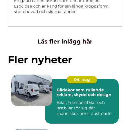
En gädda är en fiskart som tillhör familjen
Esocidae och är känd för sin långa kroppsform,
stora huvud och skarpa tänder.
Läs fler inlägg här
Fler nyheter
04. aug
Bildekor som rullande
reklam, skydd och design
Bilar, transportbilar och
lastbilar rör sig där
människor finns. Just därfö...