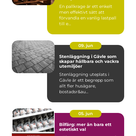
En pallkrage är ett enkelt
men effektivt sätt att
förvandla en vanlig lastpall
till e...
09. jun
Stenläggning i Gävle som
skapar hållbara och vackra
utemiljöer
Stenläggning uteplats i
Gävle är ett begrepp som
allt fler husägare,
bostadsr&au...
05. jun
Bilfärg: mer än bara ett
estetiskt val