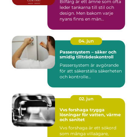
Bilfärg är ett ämne som ofta
leder tankarna till stil och
design. Men bakom varje
nyans finns en män...
04. jun
Passersystem – säker och
smidig tillträdeskontroll
Passersystem är avgörande
för att säkerställa säkerheten
och kontrolle...
02. jun
Vvs forshaga trygga
lösningar för vatten, värme
och sanitet
Vvs forshaga är ett sökord
som många villaägare,