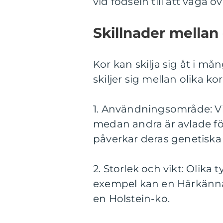
vid födseln till att väga 
Skillnader mellan 
Kor kan skilja sig åt i m
skiljer sig mellan olika kor
1. Användningsområde: Vis
medan andra är avlade för
påverkar deras genetiska
2. Storlek och vikt: Olika ty
exempel kan en Härkännan
en Holstein-ko.