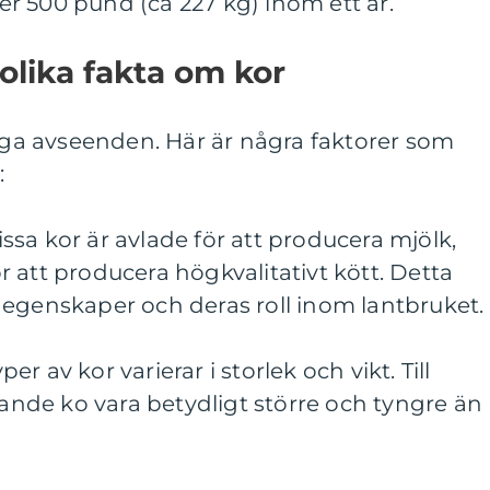
över 500 pund (ca 227 kg) inom ett år.
olika fakta om kor
ånga avseenden. Här är några faktorer som
:
sa kor är avlade för att producera mjölk,
 att producera högkvalitativt kött. Detta
 egenskaper och deras roll inom lantbruket.
per av kor varierar i storlek och vikt. Till
de ko vara betydligt större och tyngre än