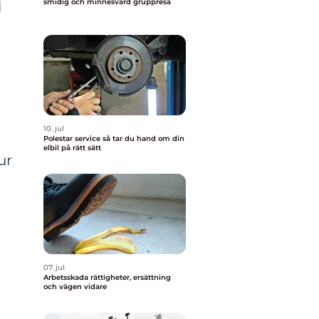
smidig och minnesvärd gruppresa
i
10. jul
Polestar service så tar du hand om din
elbil på rätt sätt
ur
07. jul
Arbetsskada rättigheter, ersättning
och vägen vidare