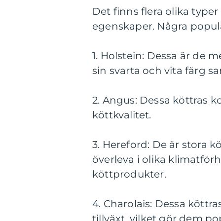
Det finns flera olika type
egenskaper. Några populär
1. Holstein: Dessa är de 
sin svarta och vita färg 
2. Angus: Dessa köttras k
köttkvalitet.
3. Hereford: De är stora k
överleva i olika klimatfö
köttprodukter.
4. Charolais: Dessa köttr
tillväxt, vilket gör dem p