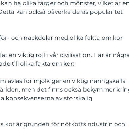
kan ha olika färger och mönster, vilket är e
. Detta kan också påverka deras popularitet
ör- och nackdelar med olika fakta om kor
at en viktig roll i vår civilisation. Här är någr
de till olika fakta om kor:
m avlas för mjölk ger en viktig näringskälla
världen, men det finns också bekymmer krin
ga konsekvenserna av storskalig
as kor är grunden för nötköttsindustrin och