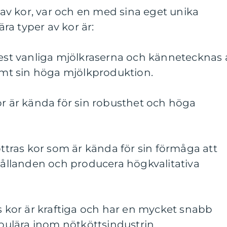
r av kor, var och en med sina eget unika
a typer av kor är:
mest vanliga mjölkraserna och kännetecknas 
samt sin höga mjölkproduktion.
or är kända för sin robusthet och höga
öttras kor som är kända för sin förmåga att
rhållanden och producera högkvalitativa
as kor är kraftiga och har en mycket snabb
opulära inom nötköttsindustrin.