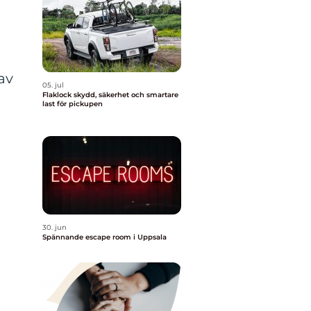
av
05. jul
Flaklock skydd, säkerhet och smartare
last för pickupen
30. jun
Spännande escape room i Uppsala