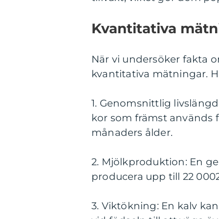
Kvantitativa mätn
När vi undersöker fakta om
kvantitativa mätningar. 
1. Genomsnittlig livslängd
kor som främst används fö
månaders ålder.
2. Mjölkproduktion: En g
producera upp till 22 000
3. Viktökning: En kalv ka