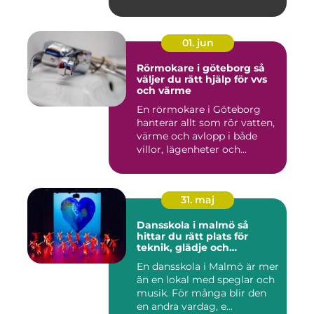
01. jun
Rörmokare i göteborg så
väljer du rätt hjälp för vvs
och värme
En rörmokare i Göteborg
hanterar allt som rör vatten,
värme och avlopp i både
villor, lägenheter och...
31. maj
Dansskola i malmö så
hittar du rätt plats för
teknik, glädje och
utveckling
En dansskola i Malmö är mer
än en lokal med speglar och
musik. För många blir den
en andra vardag, e...