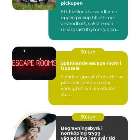
pickupen
Ett Flaklock förvandlar en
öppen pickup till ett mer
användbart, säkrare och
renare lastutrymme. Gen...
30. jun
Spännande escape room i
Uppsala
I staden Uppsala finns det en
plats där fantasi möter
verklighet och kreativitet
stäl...
30. jun
Begravningsbyrå i
norrköping trygg
vägledning i en svår tid