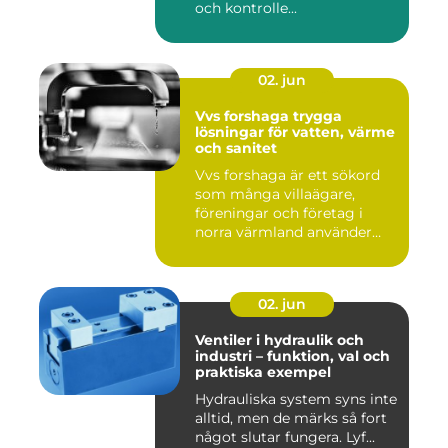
och kontrolle...
02. jun
Vvs forshaga trygga
lösningar för vatten, värme
och sanitet
Vvs forshaga är ett sökord
som många villaägare,
föreningar och företag i
norra värmland använder
nä...
02. jun
Ventiler i hydraulik och
industri – funktion, val och
praktiska exempel
Hydrauliska system syns inte
alltid, men de märks så fort
något slutar fungera. Lyf...