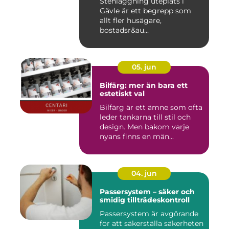
Stenläggning uteplats i
Gävle är ett begrepp som
allt fler husägare,
bostadsr&au...
05. jun
Bilfärg: mer än bara ett
estetiskt val
Bilfärg är ett ämne som ofta
leder tankarna till stil och
design. Men bakom varje
nyans finns en män...
04. jun
Passersystem – säker och
smidig tillträdeskontroll
Passersystem är avgörande
för att säkerställa säkerheten