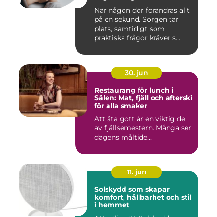
När någon dör förändras allt
på en sekund. Sorgen tar
plats, samtidigt som
praktiska frågor kräver s...
30. jun
Restaurang för lunch i
Sälen: Mat, fjäll och afterski
för alla smaker
Att äta gott är en viktig del
av fjällsemestern. Många ser
dagens måltide...
11. jun
Solskydd som skapar
komfort, hållbarhet och stil
i hemmet