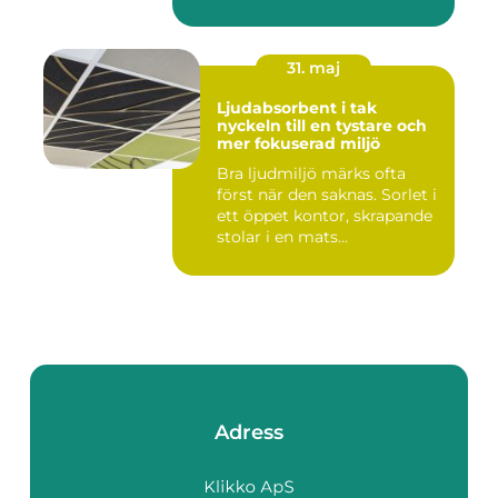
31. maj
Ljudabsorbent i tak
nyckeln till en tystare och
mer fokuserad miljö
Bra ljudmiljö märks ofta
först när den saknas. Sorlet i
ett öppet kontor, skrapande
stolar i en mats...
Adress