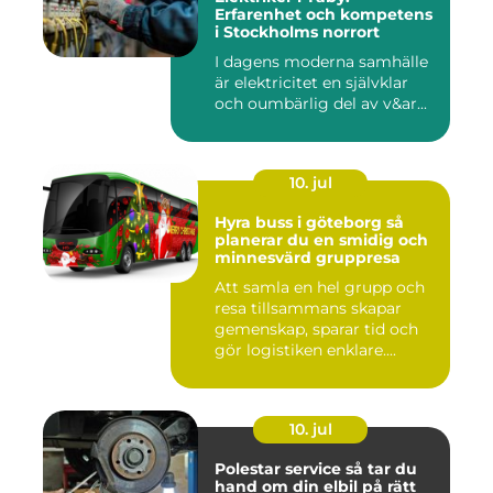
Erfarenhet och kompetens
i Stockholms norrort
I dagens moderna samhälle
är elektricitet en självklar
och oumbärlig del av v&ar...
10. jul
Hyra buss i göteborg så
planerar du en smidig och
minnesvärd gruppresa
Att samla en hel grupp och
resa tillsammans skapar
gemenskap, sparar tid och
gör logistiken enklare....
10. jul
Polestar service så tar du
hand om din elbil på rätt