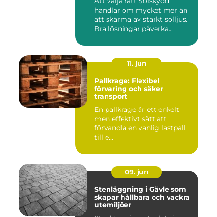
Att välja rätt Solskydd
handlar om mycket mer än
att skärma av starkt solljus.
Bra lösningar påverka...
11. jun
Pallkrage: Flexibel
förvaring och säker
transport
En pallkrage är ett enkelt
men effektivt sätt att
förvandla en vanlig lastpall
till e...
09. jun
Stenläggning i Gävle som
skapar hållbara och vackra
utemiljöer