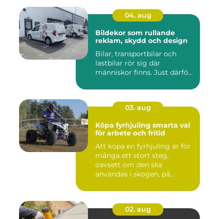
04. aug
Bildekor som rullande
reklam, skydd och design
Bilar, transportbilar och
lastbilar rör sig där
människor finns. Just därfö...
03. aug
Köpa fyrhjuling smarta val
för arbete och fritid
Att köpa en fyrhjuling är för
många ett stort steg,
oavsett om den ska
användas i skogen, på
gården ...
02. aug