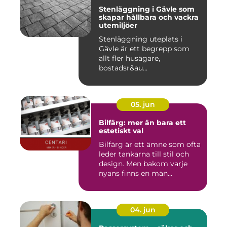
Stenläggning i Gävle som
skapar hållbara och vackra
utemiljöer
Stenläggning uteplats i
Gävle är ett begrepp som
allt fler husägare,
bostadsr&au...
05. jun
Bilfärg: mer än bara ett
estetiskt val
Bilfärg är ett ämne som ofta
leder tankarna till stil och
design. Men bakom varje
nyans finns en män...
04. jun