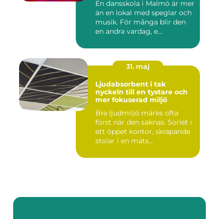
En dansskola i Malmö är mer
än en lokal med speglar och
musik. För många blir den
en andra vardag, e...
31. maj
Ljudabsorbent i tak
nyckeln till en tystare och
mer fokuserad miljö
Bra ljudmiljö märks ofta
först när den saknas. Sorlet i
ett öppet kontor, skrapande
stolar i en mats...