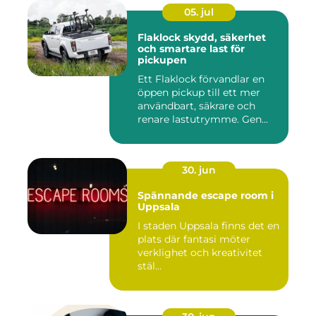
05. jul
Flaklock skydd, säkerhet
och smartare last för
pickupen
Ett Flaklock förvandlar en
öppen pickup till ett mer
användbart, säkrare och
renare lastutrymme. Gen...
30. jun
Spännande escape room i
Uppsala
I staden Uppsala finns det en
plats där fantasi möter
verklighet och kreativitet
stäl...