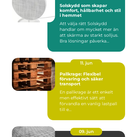
Solskydd som skapar
komfort, hållbarhet och stil
i hemmet
Att välja rätt Solskydd
handlar om mycket mer än
att skärma av starkt solljus.
Bra lösningar påverka...
11. jun
Pallkrage: Flexibel
förvaring och säker
transport
En pallkrage är ett enkelt
men effektivt sätt att
förvandla en vanlig lastpall
till e...
09. jun