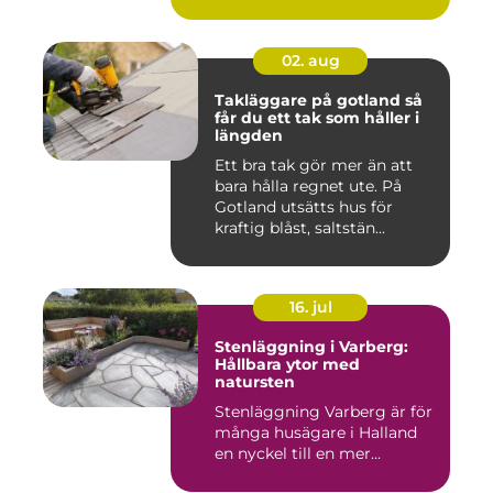
gården ...
02. aug
Takläggare på gotland så
får du ett tak som håller i
längden
Ett bra tak gör mer än att
bara hålla regnet ute. På
Gotland utsätts hus för
kraftig blåst, saltstän...
16. jul
Stenläggning i Varberg:
Hållbara ytor med
natursten
Stenläggning Varberg är för
många husägare i Halland
en nyckel till en mer...