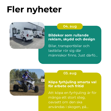
Fler nyheter
04. aug
Bildekor som rullande
reklam, skydd och design
Bilar, transportbilar och
lastbilar rör sig där
människor finns. Just därfö...
03. aug
Köpa fyrhjuling smarta val
för arbete och fritid
Att köpa en fyrhjuling är för
många ett stort steg,
oavsett om den ska
användas i skogen, på