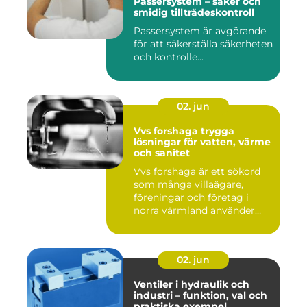
Passersystem – säker och
smidig tillträdeskontroll
Passersystem är avgörande
för att säkerställa säkerheten
och kontrolle...
02. jun
Vvs forshaga trygga
lösningar för vatten, värme
och sanitet
Vvs forshaga är ett sökord
som många villaägare,
föreningar och företag i
norra värmland använder
nä...
02. jun
Ventiler i hydraulik och
industri – funktion, val och
praktiska exempel