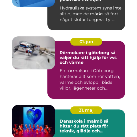
Hydrauliska system syns inte
alltid, men de märks så fort
något slutar fungera. Lyf...
01. jun
Rörmokare i göteborg så
väljer du rätt hjälp för vvs
och värme
En rörmokare i Göteborg
hanterar allt som rör vatten,
värme och avlopp i både
villor, lägenheter och...
31. maj
Dansskola i malmö så
hittar du rätt plats för
teknik, glädje och
utveckling