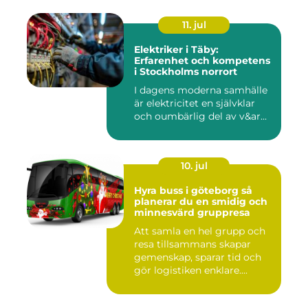
11. jul
Elektriker i Täby:
Erfarenhet och kompetens
i Stockholms norrort
I dagens moderna samhälle
är elektricitet en självklar
och oumbärlig del av v&ar...
10. jul
Hyra buss i göteborg så
planerar du en smidig och
minnesvärd gruppresa
Att samla en hel grupp och
resa tillsammans skapar
gemenskap, sparar tid och
gör logistiken enklare....