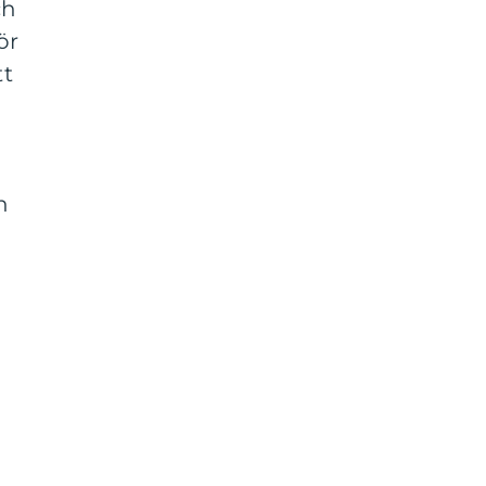
ch
ör
tt
n