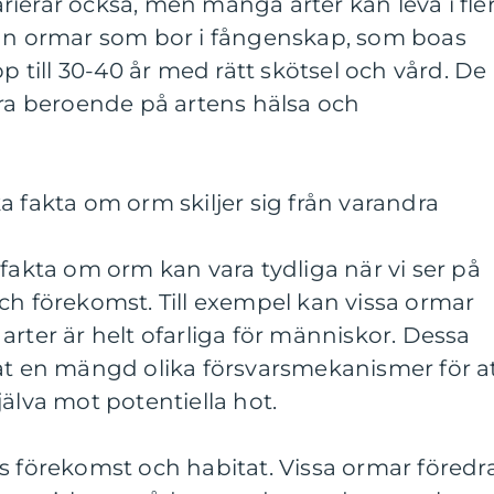
ierar också, men många arter kan leva i fle
kan ormar som bor i fångenskap, som boas
pp till 30-40 år med rätt skötsel och vård. De
era beroende på artens hälsa och
a fakta om orm skiljer sig från varandra
 fakta om orm kan vara tydliga när vi ser på
ch förekomst. Till exempel kan vissa ormar
arter är helt ofarliga för människor. Dessa
lat en mängd olika försvarsmekanismer för a
jälva mot potentiella hot.
s förekomst och habitat. Vissa ormar föredr