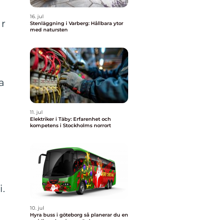
16. jul
ar
Stenläggning i Varberg: Hållbara ytor
med natursten
a
11. jul
Elektriker i Täby: Erfarenhet och
kompetens i Stockholms norrort
.
10. jul
Hyra buss i göteborg så planerar du en