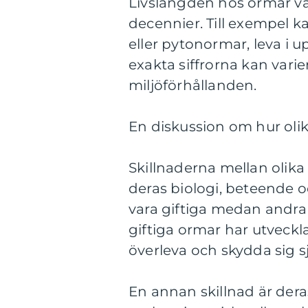
Livslängden hos ormar var
decennier. Till exempel 
eller pytonormar, leva i u
exakta siffrorna kan vari
miljöförhållanden.
En diskussion om hur olik
Skillnaderna mellan olika
deras biologi, beteende o
vara giftiga medan andra 
giftiga ormar har utveck
överleva och skydda sig s
En annan skillnad är dera