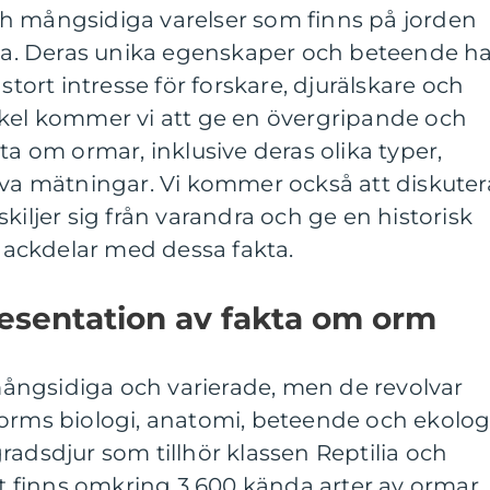
h mångsidiga varelser som finns på jorden
aka. Deras unika egenskaper och beteende h
stort intresse för forskare, djurälskare och
ikel kommer vi att ge en övergripande och
ta om ormar, inklusive deras olika typer,
iva mätningar. Vi kommer också att diskuter
kiljer sig från varandra och ge en historisk
ackdelar med dessa fakta.
esentation av fakta om orm
ngsidiga och varierade, men de revolvar
orms biologi, anatomi, beteende och ekologi
radsdjur som tillhör klassen Reptilia och
 finns omkring 3 600 kända arter av ormar