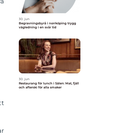
ra
30. jun
Begravningsbyrå i norrköping trygg
vägledning i en svår tid
30. jun
Restaurang för lunch i Sälen: Mat, fjäll
och afterski för alla smaker
tt
ar