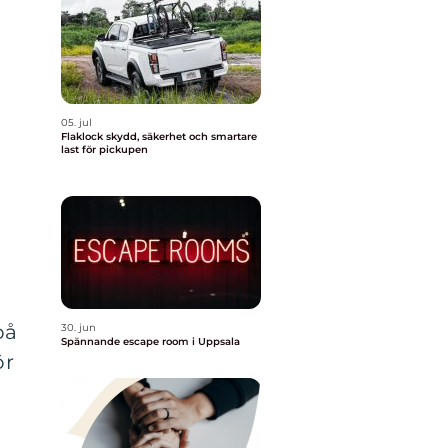
05. jul
Flaklock skydd, säkerhet och smartare
last för pickupen
på
30. jun
Spännande escape room i Uppsala
ör