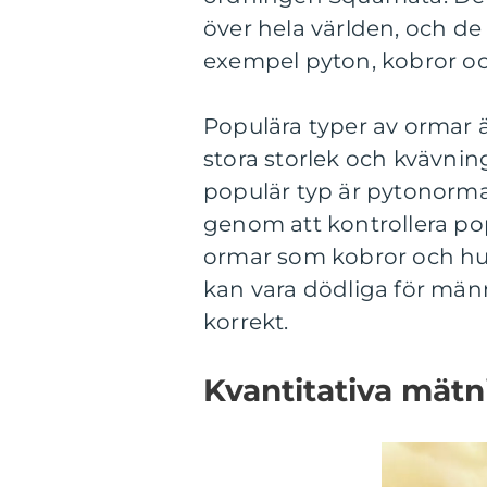
över hela världen, och de k
exempel pyton, kobror o
Populära typer av ormar ä
stora storlek och kvävni
populär typ är pytonormar
genom att kontrollera pop
ormar som kobror och hu
kan vara dödliga för män
korrekt.
Kvantitativa mät