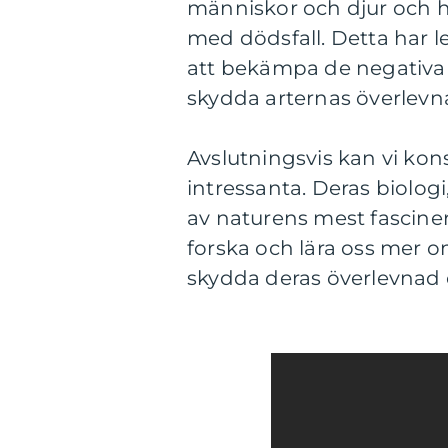
människor och djur och ha
med dödsfall. Detta har le
att bekämpa de negativa 
skydda arternas överlevn
Avslutningsvis kan vi ko
intressanta. Deras biologi
av naturens mest fascinera
forska och lära oss mer o
skydda deras överlevnad o