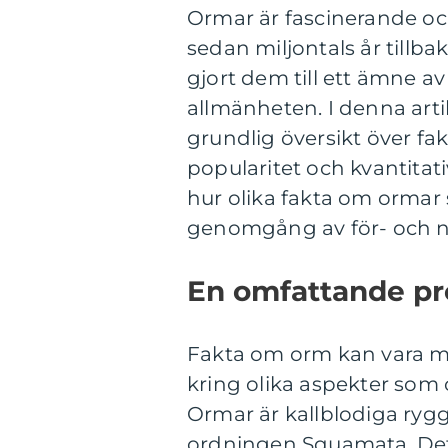
Ormar är fascinerande oc
sedan miljontals år tillb
gjort dem till ett ämne av 
allmänheten. I denna art
grundlig översikt över fak
popularitet och kvantitat
hur olika fakta om ormar s
genomgång av för- och n
En omfattande pr
Fakta om orm kan vara må
kring olika aspekter som 
Ormar är kallblodiga rygg
ordningen Squamata. Det