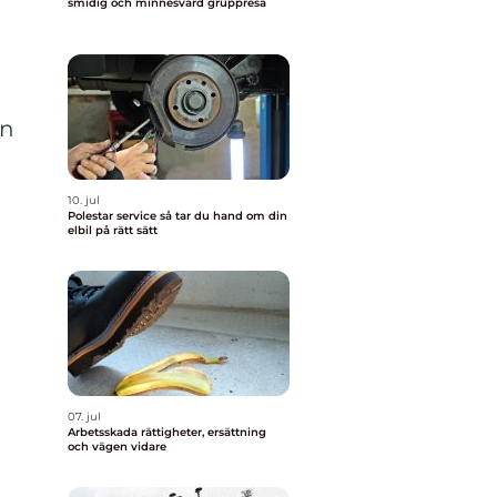
smidig och minnesvärd gruppresa
in
10. jul
Polestar service så tar du hand om din
elbil på rätt sätt
07. jul
Arbetsskada rättigheter, ersättning
och vägen vidare