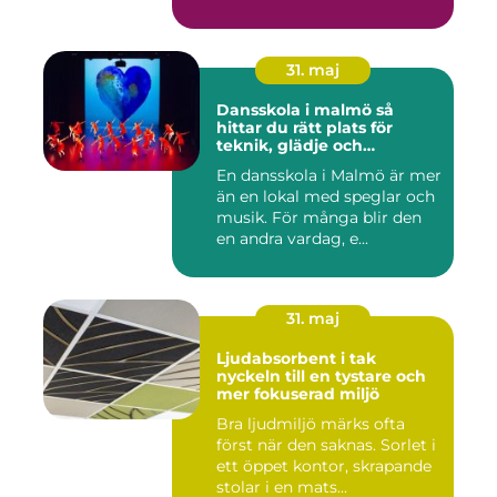
31. maj
Dansskola i malmö så
hittar du rätt plats för
teknik, glädje och
utveckling
En dansskola i Malmö är mer
än en lokal med speglar och
musik. För många blir den
en andra vardag, e...
31. maj
Ljudabsorbent i tak
nyckeln till en tystare och
mer fokuserad miljö
Bra ljudmiljö märks ofta
först när den saknas. Sorlet i
ett öppet kontor, skrapande
stolar i en mats...