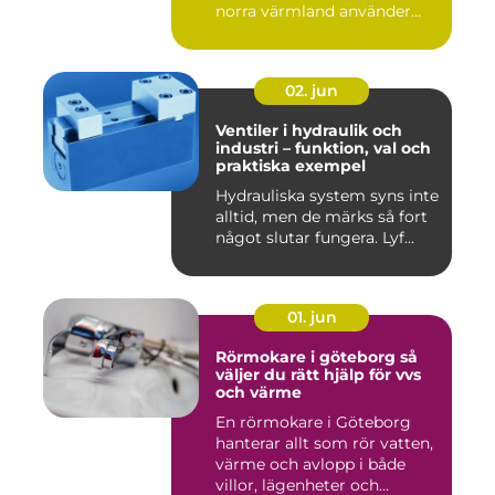
norra värmland använder
nä...
02. jun
Ventiler i hydraulik och
industri – funktion, val och
praktiska exempel
Hydrauliska system syns inte
alltid, men de märks så fort
något slutar fungera. Lyf...
01. jun
Rörmokare i göteborg så
väljer du rätt hjälp för vvs
och värme
En rörmokare i Göteborg
hanterar allt som rör vatten,
värme och avlopp i både
villor, lägenheter och...