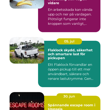
vidare
En arbetsskada kan vända
upp och ner på vardagen.
Plötsligt fungerar inte
kroppen som vanligt,
inkom...
05. jul
Flaklock skydd, säkerhet
och smartare last för
pickupen
Ett Flaklock förvandlar en
öppen pickup till ett mer
användbart, säkrare och
renare lastutrymme. Gen...
30. jun
Spännande escape room i
Uppsala