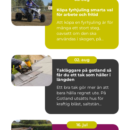
Köpa fyrhjuling smarta val
för arbete och fritid
Att köpa en fyrhjuling är för
många ett stort steg,
oavsett om den ska
användas i skogen, på
gården ...
02. aug
Takläggare på gotland så
får du ett tak som håller i
längden
Ett bra tak gör mer än att
bara hålla regnet ute. På
Gotland utsätts hus för
kraftig blåst, saltstän...
16. jul