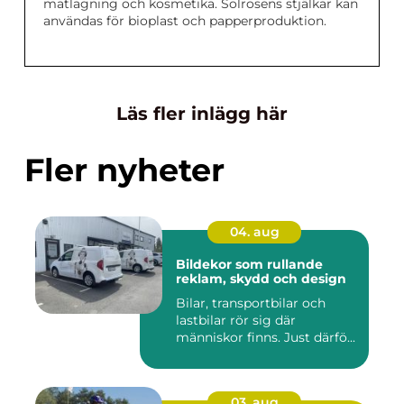
matlagning och kosmetika. Solrosens stjälkar kan
användas för bioplast och papperproduktion.
Läs fler inlägg här
Fler nyheter
04. aug
Bildekor som rullande
reklam, skydd och design
Bilar, transportbilar och
lastbilar rör sig där
människor finns. Just därfö...
03. aug