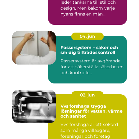
leder tankarna till stil och
design. Men bakom varje
nyans finns en män...
04. jun
Passersystem – säker och
smidig tillträdeskontroll
Passersystem är avgörande
för att säkerställa säkerheten
och kontrolle...
02. jun
Vvs forshaga trygga
lösningar för vatten, värme
och sanitet
Vvs forshaga är ett sökord
som många villaägare,
föreningar och företag i