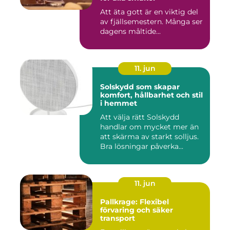
Att äta gott är en viktig del
av fjällsemestern. Många ser
dagens måltide...
11. jun
Solskydd som skapar
komfort, hållbarhet och stil
i hemmet
Att välja rätt Solskydd
handlar om mycket mer än
att skärma av starkt solljus.
Bra lösningar påverka...
11. jun
Pallkrage: Flexibel
förvaring och säker
transport