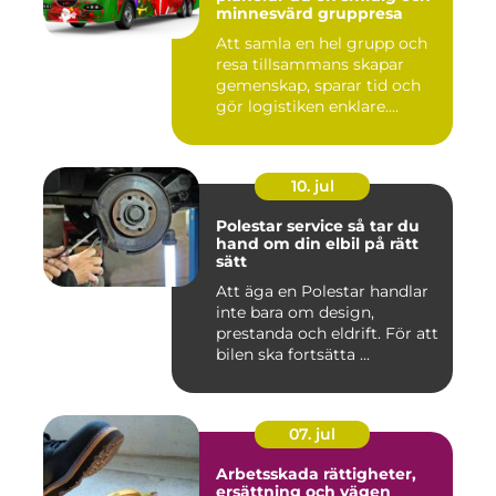
minnesvärd gruppresa
Att samla en hel grupp och
resa tillsammans skapar
gemenskap, sparar tid och
gör logistiken enklare....
10. jul
Polestar service så tar du
hand om din elbil på rätt
sätt
Att äga en Polestar handlar
inte bara om design,
prestanda och eldrift. För att
bilen ska fortsätta ...
07. jul
Arbetsskada rättigheter,
ersättning och vägen