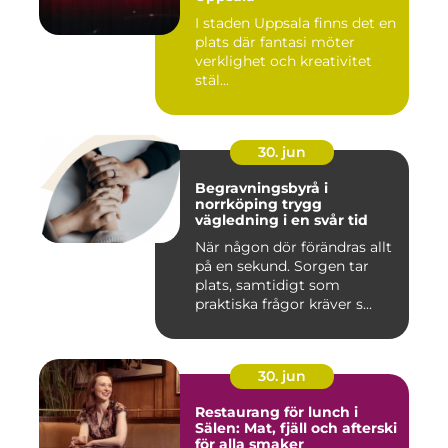
I staden Uppsala finns det en
plats där fantasi möter
verklighet och kreativitet
stäl...
30. jun
Begravningsbyrå i
norrköping trygg
vägledning i en svår tid
När någon dör förändras allt
på en sekund. Sorgen tar
plats, samtidigt som
praktiska frågor kräver s...
30. jun
Restaurang för lunch i
Sälen: Mat, fjäll och afterski
för alla smaker