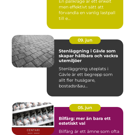
En pallkrage är ett enkelt
men effektivt sätt att
förvandla en vanlig lastpall
till e...
09. jun
Stenläggning i Gävle som
skapar hållbara och vackra
utemiljöer
Stenläggning uteplats i
Gävle är ett begrepp som
allt fler husägare,
bostadsr&au...
05. jun
Bilfärg: mer än bara ett
estetiskt val
Bilfärg är ett ämne som ofta