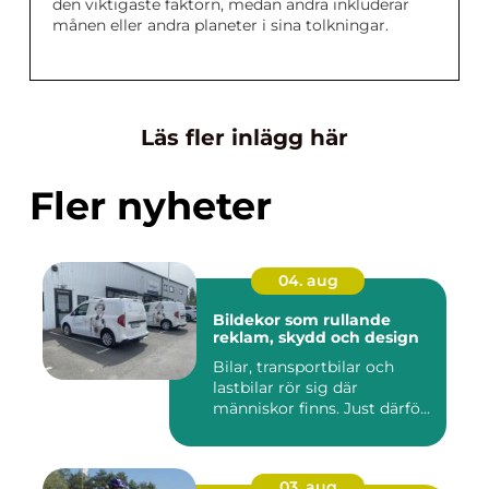
den viktigaste faktorn, medan andra inkluderar
månen eller andra planeter i sina tolkningar.
Läs fler inlägg här
Fler nyheter
04. aug
Bildekor som rullande
reklam, skydd och design
Bilar, transportbilar och
lastbilar rör sig där
människor finns. Just därfö...
03. aug