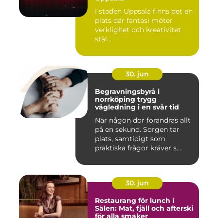
I staden Uppsala finns det en
plats där fantasi möter
verklighet och kreativitet
stäl...
30. jun
Begravningsbyrå i
norrköping trygg
vägledning i en svår tid
När någon dör förändras allt
på en sekund. Sorgen tar
plats, samtidigt som
praktiska frågor kräver s...
30. jun
Restaurang för lunch i
Sälen: Mat, fjäll och afterski
för alla smaker