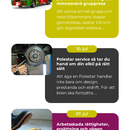
minnesvärd gruppresa
Att samla en hel grupp och
resa tillsammans skapar
gemenskap, sparar tid och
gör logistiken enklare....
10. jul
Polestar service så tar du
hand om din elbil på rätt
sätt
Att äga en Polestar handlar
inte bara om design,
prestanda och eldrift. För att
bilen ska fortsätta ...
07. jul
Arbetsskada rättigheter,
ersättning och vägen