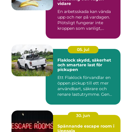
vidare
En arbetsskada kan vända
upp och ner på vardagen.
Plötsligt fungerar inte
kroppen som vanligt,
inkom...
05. jul
Flaklock skydd, säkerhet
och smartare last för
pickupen
Ett Flaklock förvandlar en
öppen pickup till ett mer
användbart, säkrare och
renare lastutrymme. Gen...
30. jun
Spännande escape room i
Uppsala