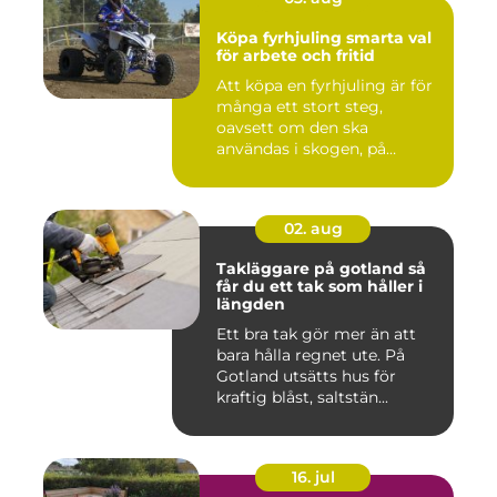
Köpa fyrhjuling smarta val
för arbete och fritid
Att köpa en fyrhjuling är för
många ett stort steg,
oavsett om den ska
användas i skogen, på
gården ...
02. aug
Takläggare på gotland så
får du ett tak som håller i
längden
Ett bra tak gör mer än att
bara hålla regnet ute. På
Gotland utsätts hus för
kraftig blåst, saltstän...
16. jul