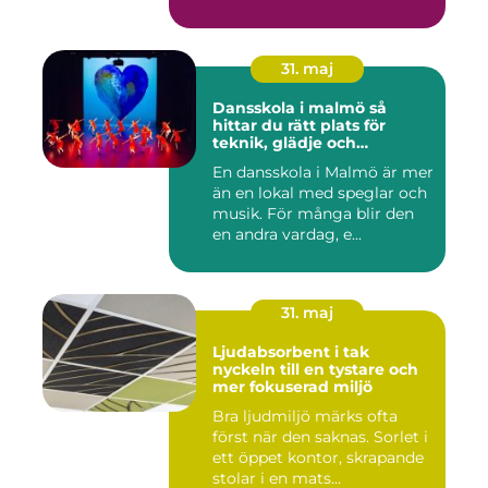
31. maj
Dansskola i malmö så
hittar du rätt plats för
teknik, glädje och
utveckling
En dansskola i Malmö är mer
än en lokal med speglar och
musik. För många blir den
en andra vardag, e...
31. maj
Ljudabsorbent i tak
nyckeln till en tystare och
mer fokuserad miljö
Bra ljudmiljö märks ofta
först när den saknas. Sorlet i
ett öppet kontor, skrapande
stolar i en mats...