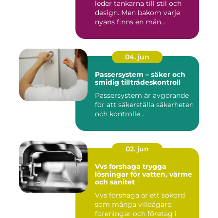
leder tankarna till stil och
design. Men bakom varje
nyans finns en män...
04. jun
Passersystem – säker och
smidig tillträdeskontroll
Passersystem är avgörande
för att säkerställa säkerheten
och kontrolle...
02. jun
Vvs forshaga trygga
lösningar för vatten, värme
och sanitet
Vvs forshaga är ett sökord
som många villaägare,
föreningar och företag i