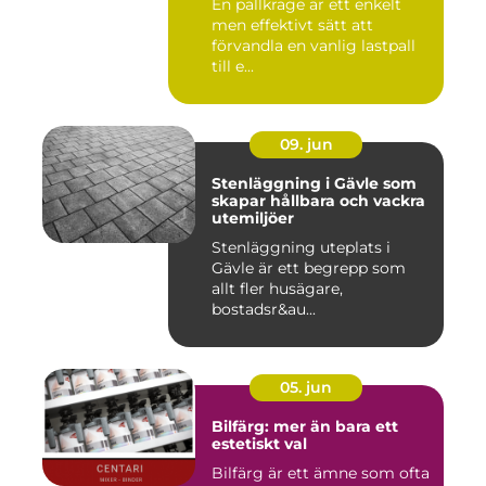
En pallkrage är ett enkelt
men effektivt sätt att
förvandla en vanlig lastpall
till e...
09. jun
Stenläggning i Gävle som
skapar hållbara och vackra
utemiljöer
Stenläggning uteplats i
Gävle är ett begrepp som
allt fler husägare,
bostadsr&au...
05. jun
Bilfärg: mer än bara ett
estetiskt val
Bilfärg är ett ämne som ofta