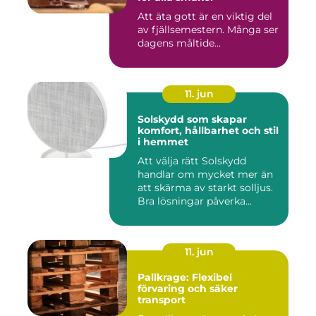
Att äta gott är en viktig del
av fjällsemestern. Många ser
dagens måltide...
11. jun
Solskydd som skapar
komfort, hållbarhet och stil
i hemmet
Att välja rätt Solskydd
handlar om mycket mer än
att skärma av starkt solljus.
Bra lösningar påverka...
11. jun
Pallkrage: Flexibel
förvaring och säker
transport