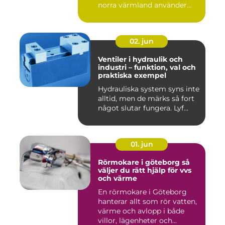
norra värmland använder
nä...
02. jun
Ventiler i hydraulik och
industri – funktion, val och
praktiska exempel
Hydrauliska system syns inte
alltid, men de märks så fort
något slutar fungera. Lyf...
01. jun
Rörmokare i göteborg så
väljer du rätt hjälp för vvs
och värme
En rörmokare i Göteborg
hanterar allt som rör vatten,
värme och avlopp i både
villor, lägenheter och...