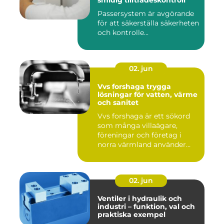
smidig tillträdeskontroll
Passersystem är avgörande
för att säkerställa säkerheten
och kontrolle...
02. jun
Vvs forshaga trygga
lösningar för vatten, värme
och sanitet
Vvs forshaga är ett sökord
som många villaägare,
föreningar och företag i
norra värmland använder
nä...
02. jun
Ventiler i hydraulik och
industri – funktion, val och
praktiska exempel