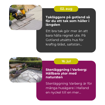
02. aug
Takläggare på gotland så
får du ett tak som håller i
längden
Ett bra tak gör mer än att
bara hålla regnet ute. På
Gotland utsätts hus för
kraftig blåst, saltstän...
16. jul
Stenläggning i Varberg:
Hållbara ytor med
natursten
Stenläggning Varberg är för
många husägare i Halland
en nyckel till en mer...