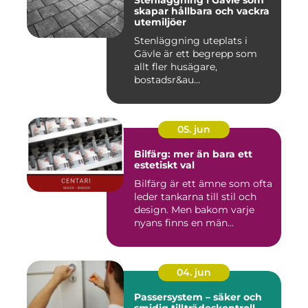
Stenläggning i Gävle som
skapar hållbara och vackra
utemiljöer
Stenläggning uteplats i
Gävle är ett begrepp som
allt fler husägare,
bostadsr&au...
05. jun
Bilfärg: mer än bara ett
estetiskt val
Bilfärg är ett ämne som ofta
leder tankarna till stil och
design. Men bakom varje
nyans finns en män...
04. jun
Passersystem – säker och