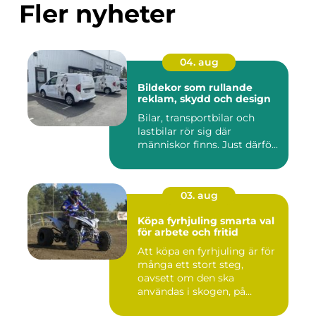
Fler nyheter
04. aug
Bildekor som rullande
reklam, skydd och design
Bilar, transportbilar och
lastbilar rör sig där
människor finns. Just därfö...
03. aug
Köpa fyrhjuling smarta val
för arbete och fritid
Att köpa en fyrhjuling är för
många ett stort steg,
oavsett om den ska
användas i skogen, på
gården ...