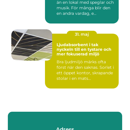
än en lokal med speglar och
musik. För många blir den
en andra vardag, e...
31. maj
Ljudabsorbent i tak
nyckeln till en tystare och
mer fokuserad miljö
Bra ljudmiljö märks ofta
först när den saknas. Sorlet i
ett öppet kontor, skrapande
stolar i en mats...
Adress