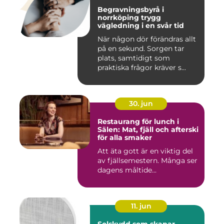
Begravningsbyrå i
norrköping trygg
vägledning i en svår tid
När någon dör förändras allt
på en sekund. Sorgen tar
plats, samtidigt som
praktiska frågor kräver s...
30. jun
Restaurang för lunch i
Sälen: Mat, fjäll och afterski
för alla smaker
Att äta gott är en viktig del
av fjällsemestern. Många ser
dagens måltide...
11. jun