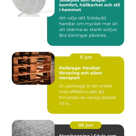
Solskydd som skapar
komfort, hållbarhet och stil
i hemmet
Att välja rätt Solskydd
handlar om mycket mer än
att skärma av starkt solljus.
Bra lösningar påverka...
11. jun
Pallkrage: Flexibel
förvaring och säker
transport
En pallkrage är ett enkelt
men effektivt sätt att
förvandla en vanlig lastpall
till e...
09. jun