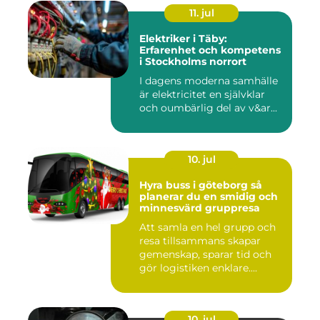
11. jul
Elektriker i Täby:
Erfarenhet och kompetens
i Stockholms norrort
I dagens moderna samhälle
är elektricitet en självklar
och oumbärlig del av v&ar...
10. jul
Hyra buss i göteborg så
planerar du en smidig och
minnesvärd gruppresa
Att samla en hel grupp och
resa tillsammans skapar
gemenskap, sparar tid och
gör logistiken enklare....
10. jul