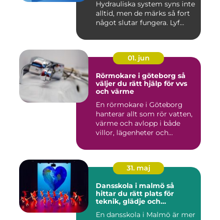
Hydrauliska system syns inte
alltid, men de märks så fort
något slutar fungera. Lyf...
01. jun
Rörmokare i göteborg så
väljer du rätt hjälp för vvs
och värme
En rörmokare i Göteborg
hanterar allt som rör vatten,
värme och avlopp i både
villor, lägenheter och...
31. maj
Dansskola i malmö så
hittar du rätt plats för
teknik, glädje och
utveckling
En dansskola i Malmö är mer