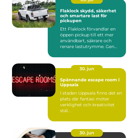
Flaklock skydd, säkerhet
och smartare last för
pickupen
Ett Flaklock förvandlar en
öppen pickup till ett mer
användbart, säkrare och
renare lastutrymme. Gen...
30. jun
Spännande escape room i
Uppsala
I staden Uppsala finns det en
plats där fantasi möter
verklighet och kreativitet
stäl...
30. jun