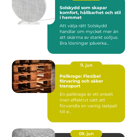
Solskydd som skapar
komfort, hållbarhet och stil
i hemmet
Att välja rätt Solskydd
handlar om mycket mer än
att skärma av starkt solljus.
Bra lösningar påverka...
11. jun
Pallkrage: Flexibel
förvaring och säker
transport
En pallkrage är ett enkelt
men effektivt sätt att
förvandla en vanlig lastpall
till e...
09. jun