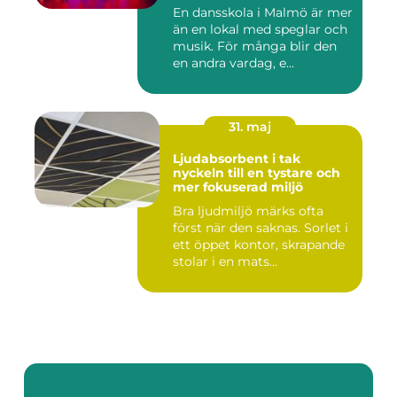
utveckling
En dansskola i Malmö är mer
än en lokal med speglar och
musik. För många blir den
en andra vardag, e...
31. maj
Ljudabsorbent i tak
nyckeln till en tystare och
mer fokuserad miljö
Bra ljudmiljö märks ofta
först när den saknas. Sorlet i
ett öppet kontor, skrapande
stolar i en mats...