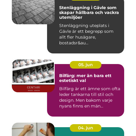
Stenläggning i Gävle som
skapar hållbara och vackra
utemiljöer
Stenläggning uteplats i
Gävle är ett begrepp som
allt fler husägare,
bostadsr&au...
05. jun
Bilfärg: mer än bara ett
estetiskt val
Bilfärg är ett ämne som ofta
leder tankarna till stil och
design. Men bakom varje
nyans finns en män...
04. jun