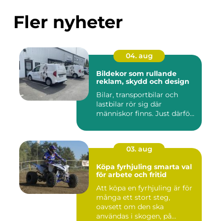
Fler nyheter
04. aug
Bildekor som rullande
reklam, skydd och design
Bilar, transportbilar och
lastbilar rör sig där
människor finns. Just därfö...
03. aug
Köpa fyrhjuling smarta val
för arbete och fritid
Att köpa en fyrhjuling är för
många ett stort steg,
oavsett om den ska
användas i skogen, på