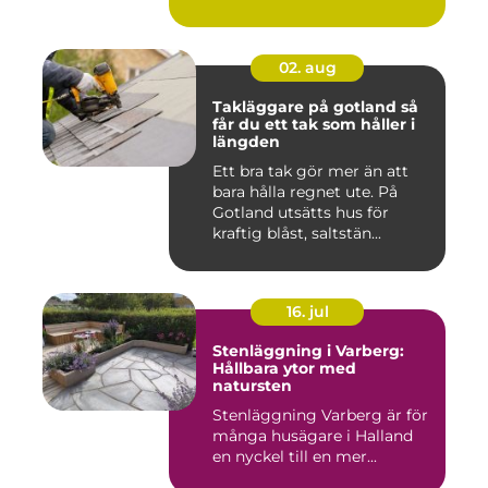
gården ...
02. aug
Takläggare på gotland så
får du ett tak som håller i
längden
Ett bra tak gör mer än att
bara hålla regnet ute. På
Gotland utsätts hus för
kraftig blåst, saltstän...
16. jul
Stenläggning i Varberg:
Hållbara ytor med
natursten
Stenläggning Varberg är för
många husägare i Halland
en nyckel till en mer...