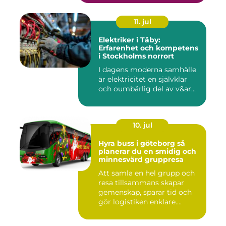
11. jul
Elektriker i Täby:
Erfarenhet och kompetens
i Stockholms norrort
I dagens moderna samhälle
är elektricitet en självklar
och oumbärlig del av v&ar...
10. jul
Hyra buss i göteborg så
planerar du en smidig och
minnesvärd gruppresa
Att samla en hel grupp och
resa tillsammans skapar
gemenskap, sparar tid och
gör logistiken enklare....