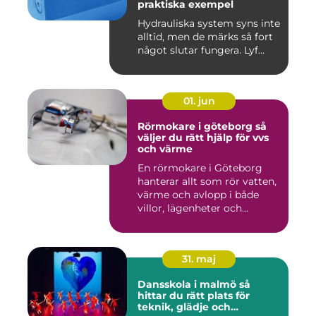
praktiska exempel
Hydrauliska system syns inte
alltid, men de märks så fort
något slutar fungera. Lyf...
01. jun
Rörmokare i göteborg så
väljer du rätt hjälp för vvs
och värme
En rörmokare i Göteborg
hanterar allt som rör vatten,
värme och avlopp i både
villor, lägenheter och...
31. maj
Dansskola i malmö så
hittar du rätt plats för
teknik, glädje och