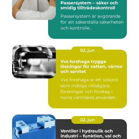
Passersystem – säker och
smidig tillträdeskontroll
Passersystem är avgörande
för att säkerställa säkerheten
och kontrolle...
02. jun
Vvs forshaga trygga
lösningar för vatten, värme
och sanitet
Vvs forshaga är ett sökord
som många villaägare,
föreningar och företag i
norra värmland använder
nä...
02. jun
Ventiler i hydraulik och
industri – funktion, val och