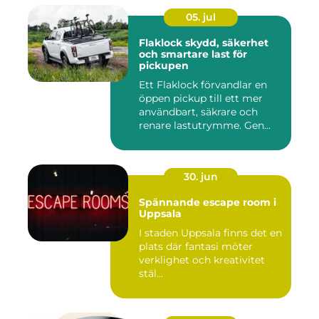
05. jul
Flaklock skydd, säkerhet
och smartare last för
pickupen
Ett Flaklock förvandlar en
öppen pickup till ett mer
användbart, säkrare och
renare lastutrymme. Gen...
30. jun
Spännande escape room i
Uppsala
I staden Uppsala finns det en
plats där fantasi möter
verklighet och kreativitet
stäl...