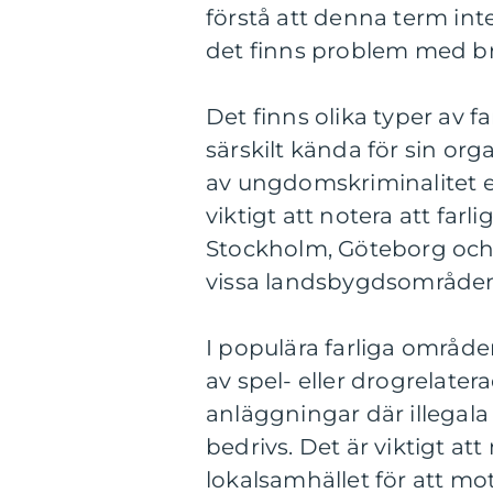
förstå att denna term inte
det finns problem med br
Det finns olika typer av f
särskilt kända för sin or
av ungdomskriminalitet el
viktigt att notera att far
Stockholm, Göteborg och
vissa landsbygdsområde
I populära farliga område
av spel- eller drogrelate
anläggningar där illegala 
bedrivs. Det är viktigt 
lokalsamhället för att m