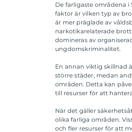
De farligaste områdena i Sv
faktor är vilken typ av b
är mer präglade av vålds
narkotikarelaterade brott
domineras av organiserad
ungdomskriminalitet.
En annan viktig skillnad ä
större städer, medan andra
områden. Detta kan påver
till resurser för att hant
När det gäller säkerhetså
olika farliga områden. Vi
och fler resurser för at