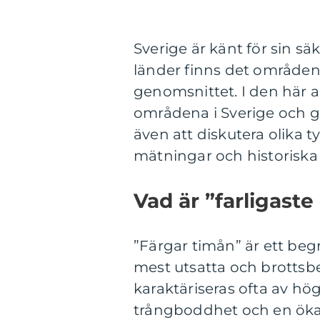
Sverige är känt för sin sä
länder finns det områden
genomsnittet. I den här a
områdena i Sverige och g
även att diskutera olika t
mätningar och historiska
Vad är ”farligast
”Färgar timån” är ett beg
mest utsatta och brottsb
karaktäriseras ofta av hö
trångboddhet och en ökad 