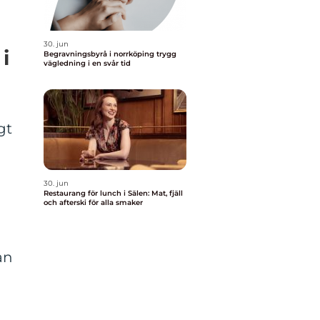
30. jun
i
Begravningsbyrå i norrköping trygg
vägledning i en svår tid
gt
30. jun
Restaurang för lunch i Sälen: Mat, fjäll
och afterski för alla smaker
an