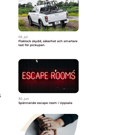
t
05. jul
Flaklock skydd, säkerhet och smartare
last för pickupen
s
30. jun
Spännande escape room i Uppsala