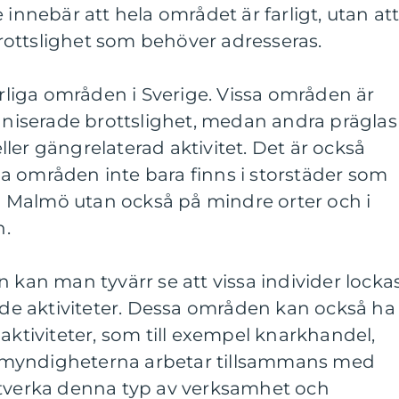
 innebär att hela området är farligt, utan at
ottslighet som behöver adresseras.
arliga områden i Sverige. Vissa områden är
ganiserade brottslighet, medan andra präglas
ler gängrelaterad aktivitet. Det är också
liga områden inte bara finns i storstäder som
 Malmö utan också på mindre orter och i
n.
n kan man tyvärr se att vissa individer locka
rade aktiviteter. Dessa områden kan också ha
aktiviteter, som till exempel knarkhandel,
att myndigheterna arbetar tillsammans med
otverka denna typ av verksamhet och