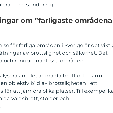
blerad och sprider sig.
ingar om ”farligaste områdena 
else för farliga områden i Sverige är det vikti
mätningar av brottslighet och säkerhet. Det
öma och rangordna dessa områden.
nalysera antalet anmälda brott och därmed
en objektiv bild av brottsligheten i ett
ör att jämföra olika platser. Till exempel k
lda våldsbrott, stölder och
.