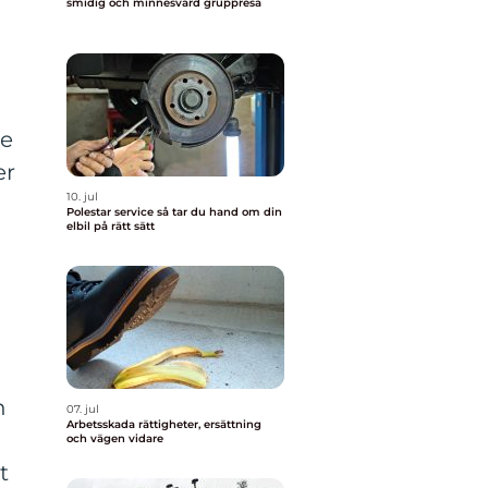
smidig och minnesvärd gruppresa
te
er
10. jul
Polestar service så tar du hand om din
elbil på rätt sätt
n
07. jul
Arbetsskada rättigheter, ersättning
och vägen vidare
t