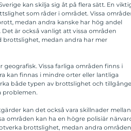
erige kan skilja sig åt på flera sätt. En vikti
rottslighet som råder i området. Vissa områd
brott, medan andra kanske har hög andel
. Det är också vanligt att vissa områden
 brottslighet, medan andra har mer
r geografisk. Vissa farliga områden finns i
 kan finnas i mindre orter eller lantliga
ka både typen av brottslighet och tillgång
era problemen.
tgärder kan det också vara skillnader mellan
ssa områden kan ha en högre polisiär närvar
t motverka brottslighet, medan andra område