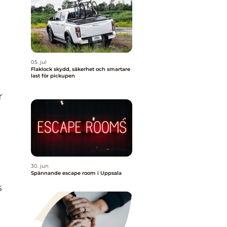
05. jul
Flaklock skydd, säkerhet och smartare
last för pickupen
r
30. jun
Spännande escape room i Uppsala
s