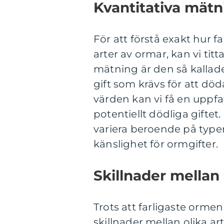
Kvantitativa mätn
För att förstå exakt hur f
arter av ormar, kan vi tit
mätning är den så kallad
gift som krävs för att dö
värden kan vi få en uppf
potentiellt dödliga giftet
variera beroende på type
känslighet för ormgifter.
Skillnader mellan 
Trots att farligaste ormen 
skillnader mellan olika ar