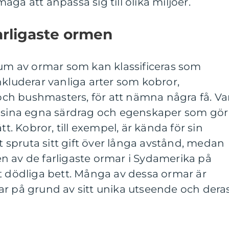
ga att anpassa sig till olika miljöer.
arligaste ormen
rum av ormar som kan klassificeras som
nkluderar vanliga arter som kobror,
h bushmasters, för att nämna några få. Va
r sina egna särdrag och egenskaper som gör
tt. Kobror, till exempel, är kända för sin
spruta sitt gift över långa avstånd, medan
n av de farligaste ormar i Sydamerika på
t dödliga bett. Många av dessa ormar är
ar på grund av sitt unika utseende och dera