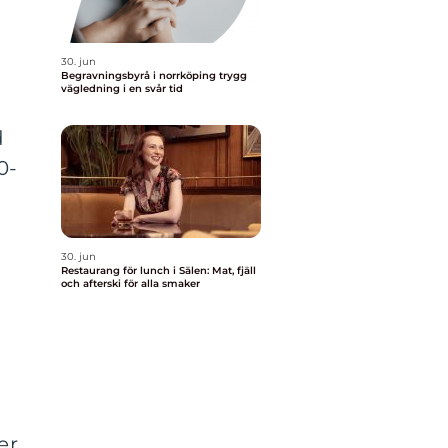
30. jun
a
Begravningsbyrå i norrköping trygg
vägledning i en svår tid
d
0-
30. jun
Restaurang för lunch i Sälen: Mat, fjäll
och afterski för alla smaker
er