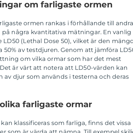
ingar om farligaste ormen
arligaste ormen rankas i förhållande till andr
ta på några kvantitativa mätningar. En vanlig
e LD50 (Lethal Dose 50), vilket är den mäng
da 50% av testdjuren. Genom att jämföra LD5
attning om vilka ormar som har det mest
. Det är värt att notera att LD50-värden kan
n av djur som används i testerna och deras
olika farligaste ormar
kan klassificeras som farliga, finns det vissa
ter som är värda att nämna. Till exempel skilj