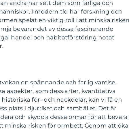
n andra har sett dem som farliga och
människor. I modern tid har forskning och
rmen spelat en viktig roll i att minska riske
rämja bevarandet av dessa fascinerande
legal handel och habitatförstöring hotat
r.
tvekan en spännande och farlig varelse.
ka aspekter, som dess arter, kvantitativa
historiska för- och nackdelar, kan vi få en
s plats i djurriket och samhället. Det är
studera och skydda dessa ormar för att bevara
tt minska risken för ormbett. Genom att öka