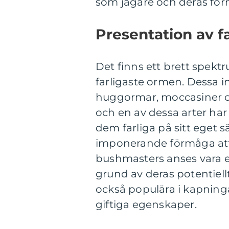
som jägare och deras förmå
Presentation av f
Det finns ett brett spekt
farligaste ormen. Dessa i
huggormar, moccasiner oc
och en av dessa arter ha
dem farliga på sitt eget sä
imponerande förmåga att 
bushmasters anses vara e
grund av deras potentiell
också populära i kapning
giftiga egenskaper.