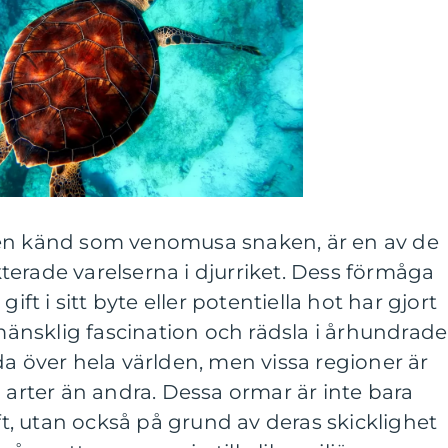
ven känd som venomusa snaken, är en av de
erade varelserna i djurriket. Dess förmåga
ift i sitt byte eller potentiella hot har gjort
 mänsklig fascination och rädsla i århundrade
da över hela världen, men vissa regioner är
a arter än andra. Dessa ormar är inte bara
ift, utan också på grund av deras skicklighet