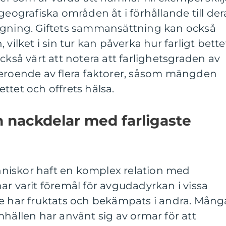
geografiska områden åt i förhållande till der
rgning. Giftets sammansättning kan också
 vilket i sin tur kan påverka hur farligt bette
ckså värt att notera att farlighetsgraden av
beroende av flera faktorer, såsom mängden
bettet och offrets hälsa.
ch nackdelar med farligaste
niskor haft en komplex relation med
ar varit föremål för avgudadyrkan i vissa
de har fruktats och bekämpats i andra. Mång
mhällen har använt sig av ormar för att