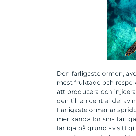
Den farligaste ormen, ä
mest fruktade och respekt
att producera och injicera g
den till en central del av
Farligaste ormar är sprid
mer kända för sina farlig
farliga på grund av sitt g