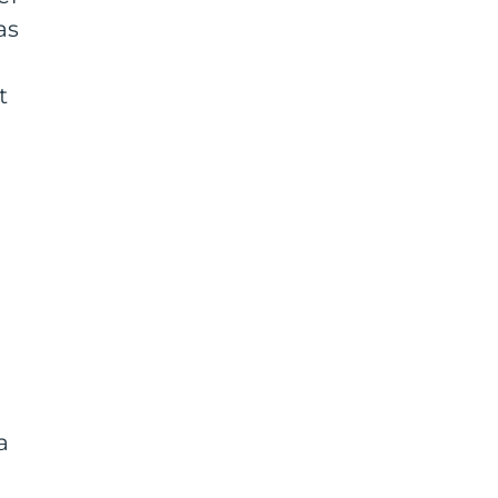
as
t
a