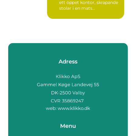
ett öppet kontor, skrapande
stolar i en mats...
Adress
web:
www.klikko.dk
Menu