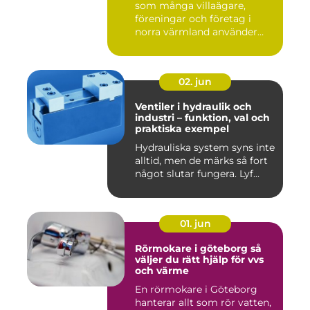
som många villaägare,
föreningar och företag i
norra värmland använder
nä...
02. jun
Ventiler i hydraulik och
industri – funktion, val och
praktiska exempel
Hydrauliska system syns inte
alltid, men de märks så fort
något slutar fungera. Lyf...
01. jun
Rörmokare i göteborg så
väljer du rätt hjälp för vvs
och värme
En rörmokare i Göteborg
hanterar allt som rör vatten,