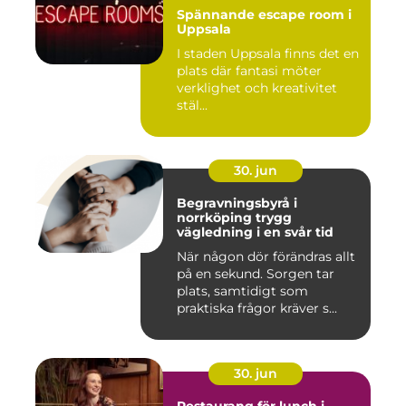
Spännande escape room i
Uppsala
I staden Uppsala finns det en
plats där fantasi möter
verklighet och kreativitet
stäl...
30. jun
Begravningsbyrå i
norrköping trygg
vägledning i en svår tid
När någon dör förändras allt
på en sekund. Sorgen tar
plats, samtidigt som
praktiska frågor kräver s...
30. jun
Restaurang för lunch i