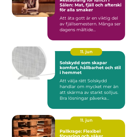
Sälen: Mat, fjäll och afterski
för alla smaker
Att äta gott är en viktig del
av fjällsemestern. Många ser
dagens måltide...
11. jun
Solskydd som skapar
komfort, hållbarhet och stil
i hemmet
Att välja rätt Solskydd
handlar om mycket mer än
att skärma av starkt solljus.
Bra lösningar påverka...
11. jun
Pallkrage: Flexibel
förvaring och säker