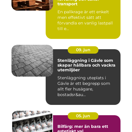
transport
En pallkrage är ett enkelt
men effektivt sätt att
förvandla en vanlig lastpall
till e...
09. jun
Stenläggning i Gävle som
skapar hållbara och vackra
utemiljöer
Stenläggning uteplats i
Gävle är ett begrepp som
allt fler husägare,
bostadsr&au...
05. jun
Bilfärg: mer än bara ett
estetiskt val