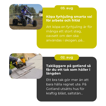
03. aug
Köpa fyrhjuling smarta val
för arbete och fritid
Att köpa en fyrhjuling är för
många ett stort steg,
oavsett om den ska
användas i skogen, på
gården ...
02. aug
Takläggare på gotland så
får du ett tak som håller i
längden
Ett bra tak gör mer än att
bara hålla regnet ute. På
Gotland utsätts hus för
kraftig blåst, saltstän...