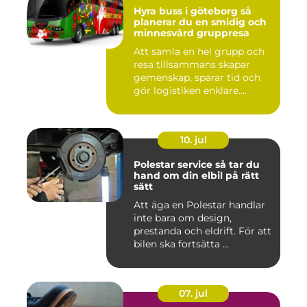
Hyra buss i göteborg så
planerar du en smidig och
minnesvärd gruppresa
Att samla en hel grupp och
resa tillsammans skapar
gemenskap, sparar tid och
gör logistiken enklare....
10. jul
Polestar service så tar du
hand om din elbil på rätt
sätt
Att äga en Polestar handlar
inte bara om design,
prestanda och eldrift. För att
bilen ska fortsätta ...
07. jul