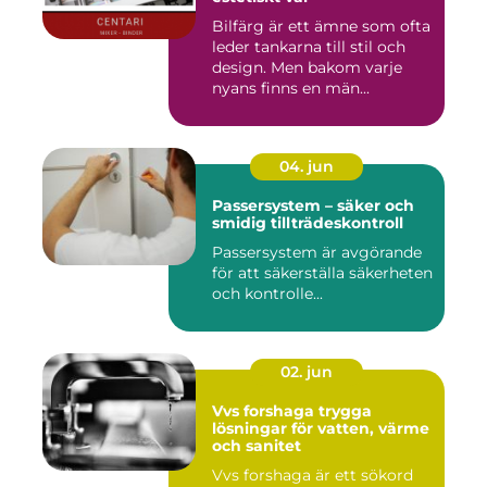
Bilfärg är ett ämne som ofta
leder tankarna till stil och
design. Men bakom varje
nyans finns en män...
04. jun
Passersystem – säker och
smidig tillträdeskontroll
Passersystem är avgörande
för att säkerställa säkerheten
och kontrolle...
02. jun
Vvs forshaga trygga
lösningar för vatten, värme
och sanitet
Vvs forshaga är ett sökord