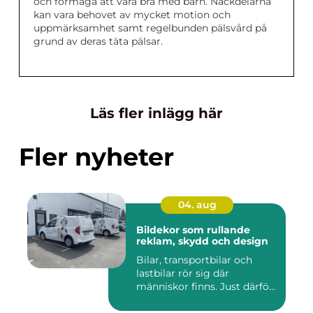
och förmåga att vara bra med barn. Nackdelarna
kan vara behovet av mycket motion och
uppmärksamhet samt regelbunden pälsvård på
grund av deras täta pälsar.
Läs fler inlägg här
Fler nyheter
04. aug
Bildekor som rullande
reklam, skydd och design
Bilar, transportbilar och
lastbilar rör sig där
människor finns. Just därfö...