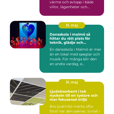
värme och avlopp i både
villor, lägenheter och...
31. maj
Dansskola i malmö så
hittar du rätt plats för
teknik, glädje och
utveckling
En dansskola i Malmö är mer
än en lokal med speglar och
musik. För många blir den
en andra vardag, e...
31. maj
Ljudabsorbent i tak
nyckeln till en tystare och
mer fokuserad miljö
Bra ljudmiljö märks ofta
först när den saknas. Sorlet i