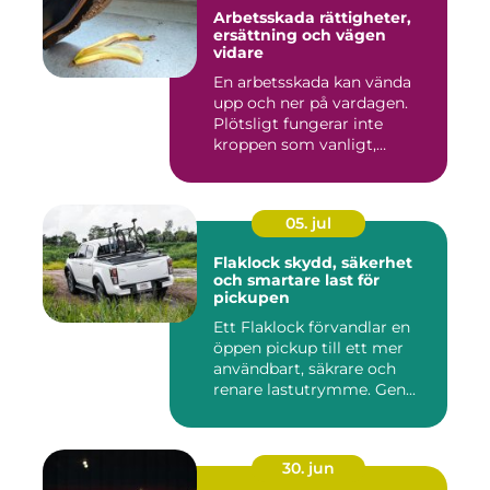
Arbetsskada rättigheter,
ersättning och vägen
vidare
En arbetsskada kan vända
upp och ner på vardagen.
Plötsligt fungerar inte
kroppen som vanligt,
inkom...
05. jul
Flaklock skydd, säkerhet
och smartare last för
pickupen
Ett Flaklock förvandlar en
öppen pickup till ett mer
användbart, säkrare och
renare lastutrymme. Gen...
30. jun