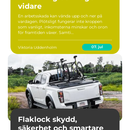
vidare
En arbetsskada kan vända upp och ner på
vardagen. Plötsligt fungerar inte kroppen
som vanligt, inkomsterna minskar och oron
för framtiden växer. Samti...
07. jul
Viktoria Uddenholm
Flaklock skydd,
säkerhet och smartare