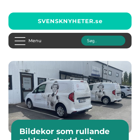
SVENSKNYHETER.
se
Menu
Bildekor som rullande