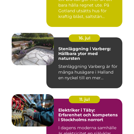
bara hålla regnet ute. På
Gotland utsätts hus för
kraftig blåst, saltstän...
16. jul
Stenläggning i Varberg:
Hållbara ytor med
natursten
Stenläggning Varberg är för
många husägare i Halland
en nyckel till en mer...
11. jul
Elektriker i Täby:
Erfarenhet och kompetens
i Stockholms norrort
I dagens moderna samhälle
är elektricitet en självklar