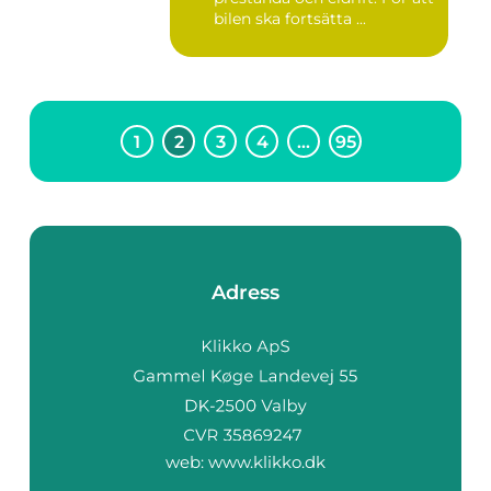
bilen ska fortsätta ...
1
2
3
4
…
95
Adress
web:
www.klikko.dk