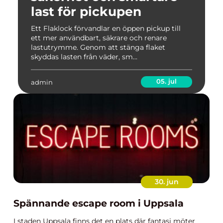
last för pickupen
Ett Flaklock förvandlar en öppen pickup till
ett mer användbart, säkrare och renare
lastutrymme. Genom att stänga flaket
skyddas lasten från väder, sm...
05. jul
admin
30. jun
Spännande escape room i Uppsala
I staden Uppsala finns det en plats där fantasi möter