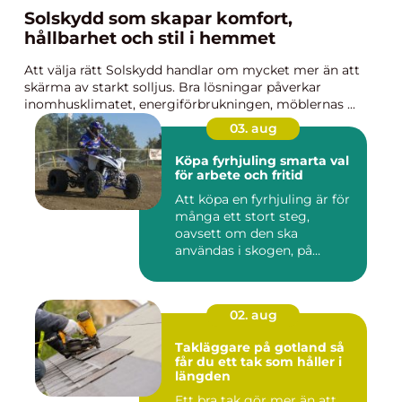
Solskydd som skapar komfort,
hållbarhet och stil i hemmet
Att välja rätt Solskydd handlar om mycket mer än att
skärma av starkt solljus. Bra lösningar påverkar
inomhusklimatet, energiförbrukningen, möblernas ...
03. aug
Köpa fyrhjuling smarta val
för arbete och fritid
Att köpa en fyrhjuling är för
många ett stort steg,
oavsett om den ska
användas i skogen, på
gården ...
02. aug
Takläggare på gotland så
får du ett tak som håller i
längden
Ett bra tak gör mer än att