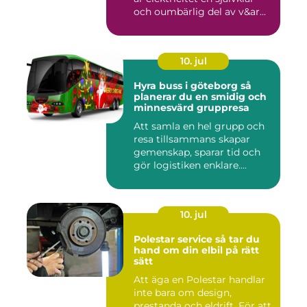
och oumbärlig del av v&ar...
10. jul
Hyra buss i göteborg så
planerar du en smidig och
minnesvärd gruppresa
Att samla en hel grupp och
resa tillsammans skapar
gemenskap, sparar tid och
gör logistiken enklare....
10. jul
Polestar service så tar du
hand om din elbil på rätt
sätt
Att äga en Polestar handlar
inte bara om design,
prestanda och eldrift. För att