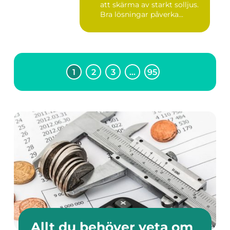
att skärma av starkt solljus.
Bra lösningar påverka...
1
2
3
…
95
Allt du behöver veta om