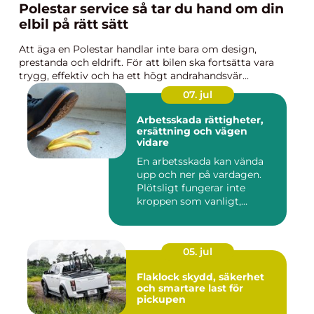
Polestar service så tar du hand om din
elbil på rätt sätt
Att äga en Polestar handlar inte bara om design,
prestanda och eldrift. För att bilen ska fortsätta vara
trygg, effektiv och ha ett högt andrahandsvär...
07. jul
Arbetsskada rättigheter,
ersättning och vägen
vidare
En arbetsskada kan vända
upp och ner på vardagen.
Plötsligt fungerar inte
kroppen som vanligt,
inkom...
05. jul
Flaklock skydd, säkerhet
och smartare last för
pickupen