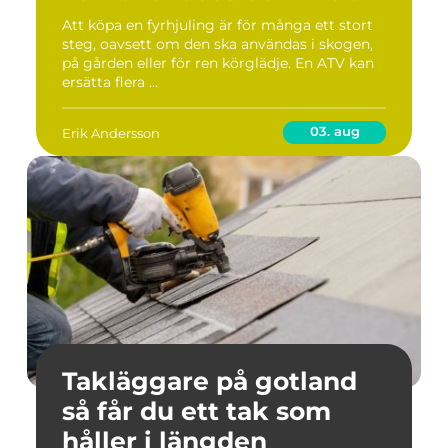
Att köpa en fyrhjuling är för många ett stort
steg, oavsett om den ska användas i skogen,
på gården eller för ren körglädje. En ATV kan
ersätta flera ...
03. aug
Erik Andersson
Takläggare på gotland
så får du ett tak som
håller i längden