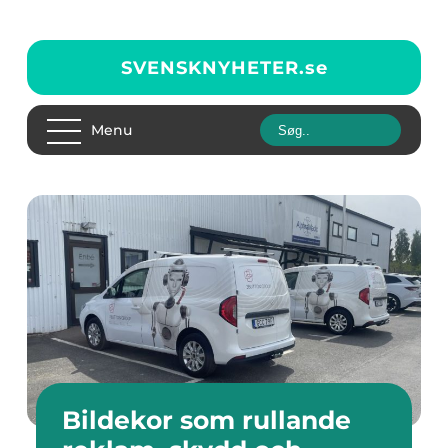
SVENSKNYHETER.
se
Menu
Bildekor som rullande