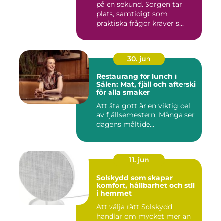
på en sekund. Sorgen tar
plats, samtidigt som
praktiska frågor kräver s...
30. jun
Restaurang för lunch i
Sälen: Mat, fjäll och afterski
för alla smaker
Att äta gott är en viktig del
av fjällsemestern. Många ser
dagens måltide...
11. jun
Solskydd som skapar
komfort, hållbarhet och stil
i hemmet
Att välja rätt Solskydd
handlar om mycket mer än