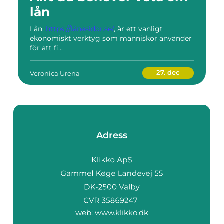
lån
Lån,
https://lånesidor.se/
, är ett vanligt
ekonomiskt verktyg som människor använder
för att fi...
27. dec
Veronica Urena
Adress
web:
www.klikko.dk