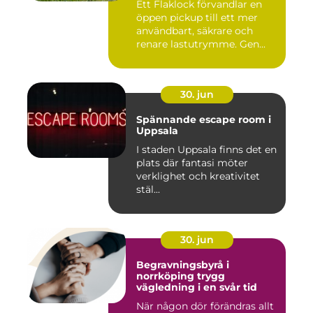
Ett Flaklock förvandlar en
öppen pickup till ett mer
användbart, säkrare och
renare lastutrymme. Gen...
30. jun
Spännande escape room i
Uppsala
I staden Uppsala finns det en
plats där fantasi möter
verklighet och kreativitet
stäl...
30. jun
Begravningsbyrå i
norrköping trygg
vägledning i en svår tid
När någon dör förändras allt