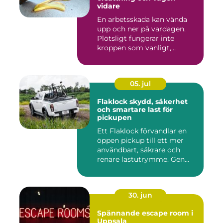
vidare
En arbetsskada kan vända
upp och ner på vardagen.
Plötsligt fungerar inte
kroppen som vanligt,
inkom...
05. jul
Flaklock skydd, säkerhet
och smartare last för
pickupen
Ett Flaklock förvandlar en
öppen pickup till ett mer
användbart, säkrare och
renare lastutrymme. Gen...
30. jun
Spännande escape room i
Uppsala