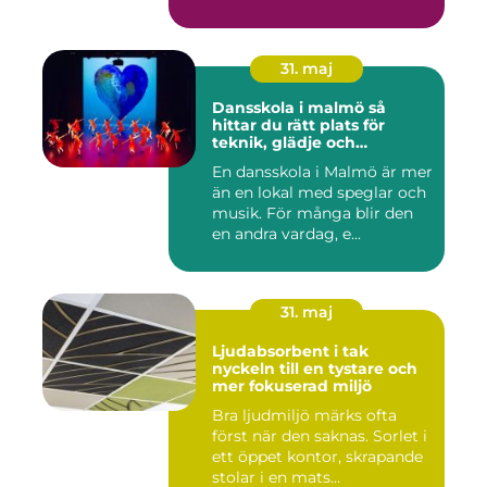
31. maj
Dansskola i malmö så
hittar du rätt plats för
teknik, glädje och
utveckling
En dansskola i Malmö är mer
än en lokal med speglar och
musik. För många blir den
en andra vardag, e...
31. maj
Ljudabsorbent i tak
nyckeln till en tystare och
mer fokuserad miljö
Bra ljudmiljö märks ofta
först när den saknas. Sorlet i
ett öppet kontor, skrapande
stolar i en mats...