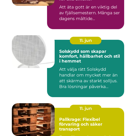
Att äta gott är en viktig del
av fjällsemestern. Många ser
dagens måltide...
11. jun
Solskydd som skapar
komfort, hållbarhet och stil
i hemmet
Att välja rätt Solskydd
handlar om mycket mer än
att skärma av starkt solljus.
Bra lösningar påverka...
11. jun
Pallkrage: Flexibel
förvaring och säker
transport