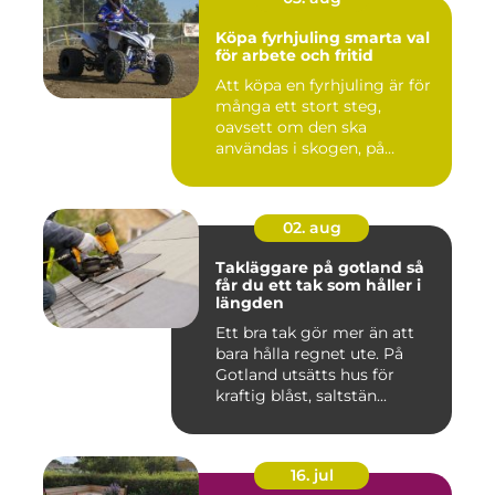
Köpa fyrhjuling smarta val
för arbete och fritid
Att köpa en fyrhjuling är för
många ett stort steg,
oavsett om den ska
användas i skogen, på
gården ...
02. aug
Takläggare på gotland så
får du ett tak som håller i
längden
Ett bra tak gör mer än att
bara hålla regnet ute. På
Gotland utsätts hus för
kraftig blåst, saltstän...
16. jul