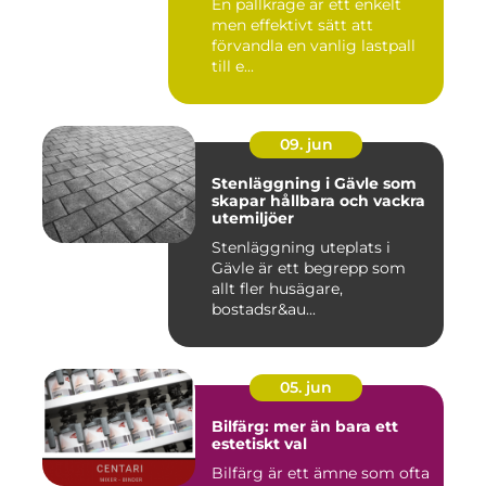
En pallkrage är ett enkelt
men effektivt sätt att
förvandla en vanlig lastpall
till e...
09. jun
Stenläggning i Gävle som
skapar hållbara och vackra
utemiljöer
Stenläggning uteplats i
Gävle är ett begrepp som
allt fler husägare,
bostadsr&au...
05. jun
Bilfärg: mer än bara ett
estetiskt val
Bilfärg är ett ämne som ofta