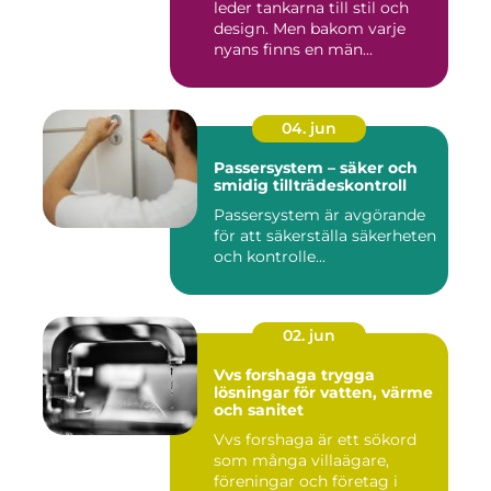
leder tankarna till stil och
design. Men bakom varje
nyans finns en män...
04. jun
Passersystem – säker och
smidig tillträdeskontroll
Passersystem är avgörande
för att säkerställa säkerheten
och kontrolle...
02. jun
Vvs forshaga trygga
lösningar för vatten, värme
och sanitet
Vvs forshaga är ett sökord
som många villaägare,
föreningar och företag i