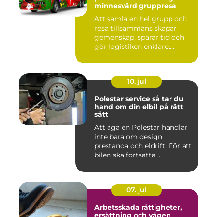
minnesvärd gruppresa
Att samla en hel grupp och
resa tillsammans skapar
gemenskap, sparar tid och
gör logistiken enklare....
10. jul
Polestar service så tar du
hand om din elbil på rätt
sätt
Att äga en Polestar handlar
inte bara om design,
prestanda och eldrift. För att
bilen ska fortsätta ...
07. jul
Arbetsskada rättigheter,
ersättning och vägen