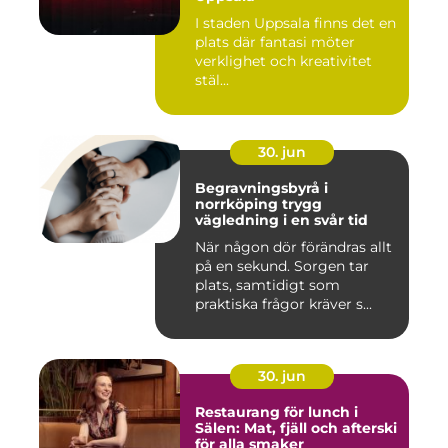
I staden Uppsala finns det en
plats där fantasi möter
verklighet och kreativitet
stäl...
30. jun
Begravningsbyrå i
norrköping trygg
vägledning i en svår tid
När någon dör förändras allt
på en sekund. Sorgen tar
plats, samtidigt som
praktiska frågor kräver s...
30. jun
Restaurang för lunch i
Sälen: Mat, fjäll och afterski
för alla smaker