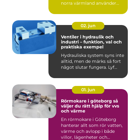
norra värmland använder
nä...
02. jun
Ventiler i hydraulik och
industri – funktion, val och
praktiska exempel
Hydrauliska system syns inte
alltid, men de märks så fort
något slutar fungera. Lyf...
01. jun
Rörmokare i göteborg så
väljer du rätt hjälp för vvs
och värme
En rörmokare i Göteborg
hanterar allt som rör vatten,
värme och avlopp i både
villor, lägenheter och...