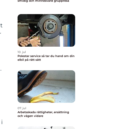
smidig och minnesvärd gruppresa
t
r
10. jul
Polestar service så tar du hand om din
elbil på rätt sätt
.
07. jul
Arbetsskada rättigheter, ersättning
och vägen vidare
i