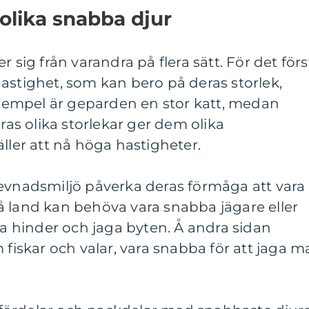
 olika snabba djur
r sig från varandra på flera sätt. För det förs
astighet, som kan bero på deras storlek,
 exempel är geparden en stor katt, medan
eras olika storlekar ger dem olika
ller att nå höga hastigheter.
levnadsmiljö påverka deras förmåga att vara
å land kan behöva vara snabba jägare eller
nna hinder och jaga byten. Å andra sidan
 fiskar och valar, vara snabba för att jaga m