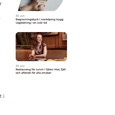
r
30. jun
r
Begravningsbyrå i norrköping trygg
vägledning i en svår tid
30. jun
Restaurang för lunch i Sälen: Mat, fjäll
och afterski för alla smaker
 i