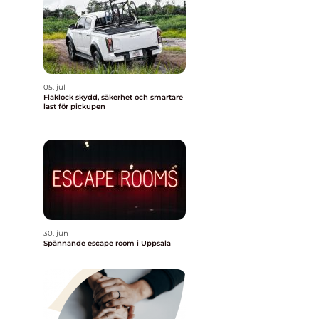
05. jul
Flaklock skydd, säkerhet och smartare
last för pickupen
v
30. jun
Spännande escape room i Uppsala
,