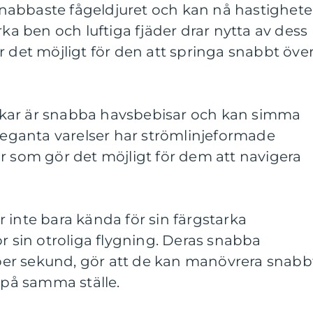
t snabbaste fågeldjuret och kan nå hastighete
rka ben och luftiga fjäder drar nytta av dess
r det möjligt för den att springa snabbt öve
fiskar är snabba havsbebisar och kan simma
eleganta varelser har strömlinjeformade
r som gör det möjligt för dem att navigera
 är inte bara kända för sin färgstarka
ör sin otroliga flygning. Deras snabba
g per sekund, gör att de kan manövrera snabbt
n på samma ställe.