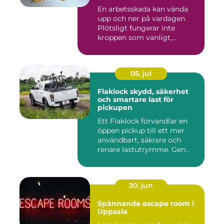
En arbetsskada kan vända
upp och ner på vardagen.
Plötsligt fungerar inte
kroppen som vanligt,
inkom...
05. jul
Flaklock skydd, säkerhet
och smartare last för
pickupen
Ett Flaklock förvandlar en
öppen pickup till ett mer
användbart, säkrare och
renare lastutrymme. Gen...
30. jun
Spännande escape room i
Uppsala