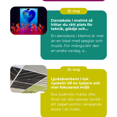
31. maj
Dansskola i malmö så
hittar du rätt plats för
teknik, glädje och
utveckling
En dansskola i Malmö är mer
än en lokal med speglar och
musik. För många blir den
en andra vardag, e...
31. maj
Ljudabsorbent i tak
nyckeln till en tystare och
mer fokuserad miljö
Bra ljudmiljö märks ofta
först när den saknas. Sorlet i
ett öppet kontor, skrapande
stolar i en mats...