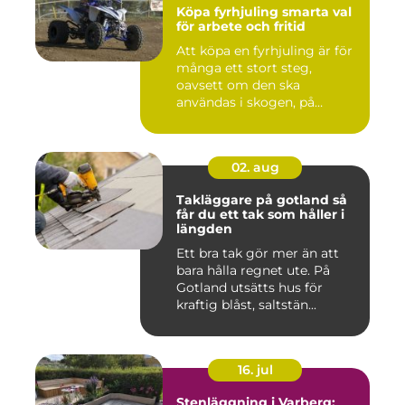
Köpa fyrhjuling smarta val
för arbete och fritid
Att köpa en fyrhjuling är för
många ett stort steg,
oavsett om den ska
användas i skogen, på
gården ...
02. aug
Takläggare på gotland så
får du ett tak som håller i
längden
Ett bra tak gör mer än att
bara hålla regnet ute. På
Gotland utsätts hus för
kraftig blåst, saltstän...
16. jul
Stenläggning i Varberg: