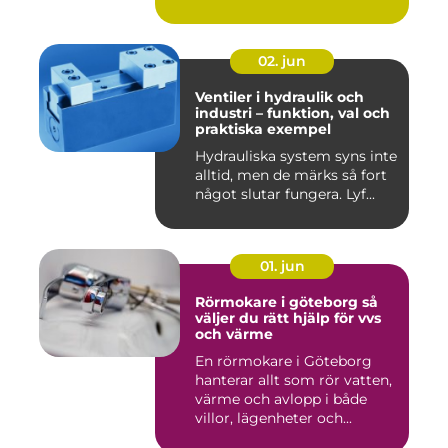
nä...
02. jun
Ventiler i hydraulik och
industri – funktion, val och
praktiska exempel
Hydrauliska system syns inte
alltid, men de märks så fort
något slutar fungera. Lyf...
01. jun
Rörmokare i göteborg så
väljer du rätt hjälp för vvs
och värme
En rörmokare i Göteborg
hanterar allt som rör vatten,
värme och avlopp i både
villor, lägenheter och...