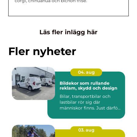
corgi, chihuahua och bichon frisé.
Läs fler inlägg här
Fler nyheter
04. aug
Bildekor som rullande
reklam, skydd och design
Bilar, transportbilar och
lastbilar rör sig där
människor finns. Just därfö...
03. aug