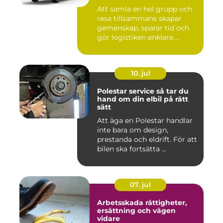
Att samla en hel grupp och
resa tillsammans skapar
gemenskap, sparar tid och
gör logistiken enklare....
10. jul
Polestar service så tar du
hand om din elbil på rätt
sätt
Att äga en Polestar handlar
inte bara om design,
prestanda och eldrift. För att
bilen ska fortsätta ...
07. jul
Arbetsskada rättigheter,
ersättning och vägen
vidare