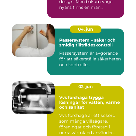
design. Men bakom varje
nyans finns en män...
04. jun
Passersystem – säker och
smidig tillträdeskontroll
Passersystem är avgörande
för att säkerställa säkerheten
och kontrolle...
02. jun
Vvs forshaga trygga
lösningar för vatten, värme
och sanitet
Vvs forshaga är ett sökord
som många villaägare,
föreningar och företag i
norra värmland använder