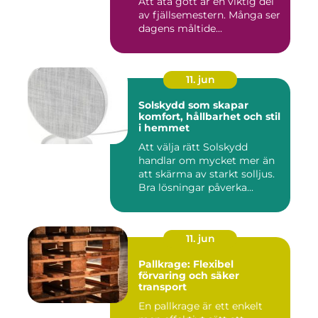
Att äta gott är en viktig del
av fjällsemestern. Många ser
dagens måltide...
11. jun
Solskydd som skapar
komfort, hållbarhet och stil
i hemmet
Att välja rätt Solskydd
handlar om mycket mer än
att skärma av starkt solljus.
Bra lösningar påverka...
11. jun
Pallkrage: Flexibel
förvaring och säker
transport
En pallkrage är ett enkelt