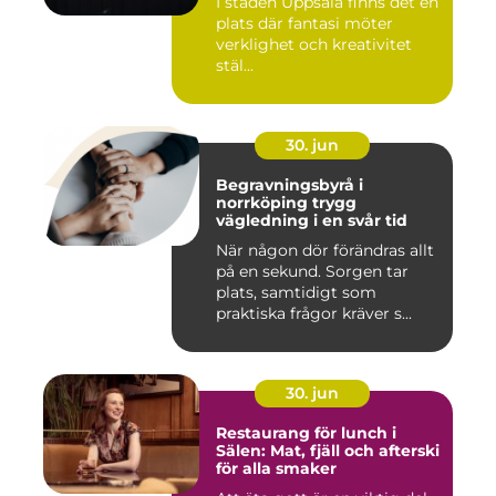
I staden Uppsala finns det en
plats där fantasi möter
verklighet och kreativitet
stäl...
30. jun
Begravningsbyrå i
norrköping trygg
vägledning i en svår tid
När någon dör förändras allt
på en sekund. Sorgen tar
plats, samtidigt som
praktiska frågor kräver s...
30. jun
Restaurang för lunch i
Sälen: Mat, fjäll och afterski
för alla smaker