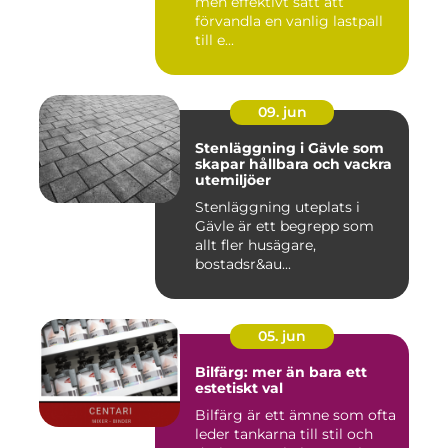
men effektivt sätt att
förvandla en vanlig lastpall
till e...
09. jun
Stenläggning i Gävle som
skapar hållbara och vackra
utemiljöer
Stenläggning uteplats i
Gävle är ett begrepp som
allt fler husägare,
bostadsr&au...
05. jun
Bilfärg: mer än bara ett
estetiskt val
Bilfärg är ett ämne som ofta
leder tankarna till stil och