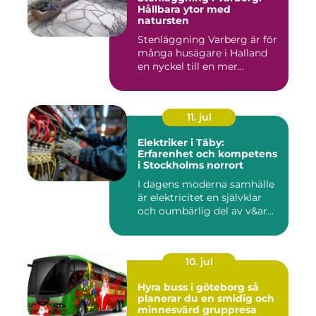
Hållbara ytor med
natursten
Stenläggning Varberg är för
många husägare i Halland
en nyckel till en mer...
11. jul
Elektriker i Täby:
Erfarenhet och kompetens
i Stockholms norrort
I dagens moderna samhälle
är elektricitet en självklar
och oumbärlig del av v&ar...
10. jul
Hyra buss i göteborg så
planerar du en smidig och
minnesvärd gruppresa