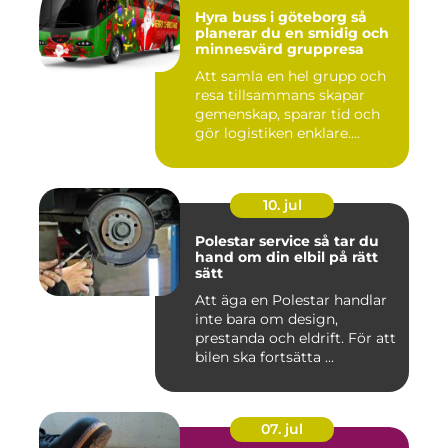
Hyra buss i göteborg så
planerar du en smidig och
minnesvärd gruppresa
Att samla en hel grupp och
resa tillsammans skapar
gemenskap, sparar tid och
gör logistiken enklare....
10. jul
Polestar service så tar du
hand om din elbil på rätt
sätt
Att äga en Polestar handlar
inte bara om design,
prestanda och eldrift. För att
bilen ska fortsätta ...
07. jul