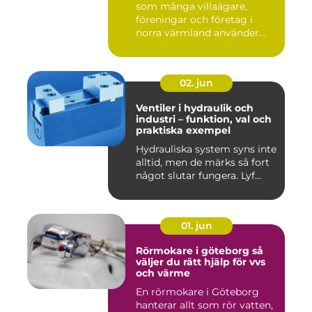
som många villaägare,
föreningar och företag i
norra värmland använder
nä...
02. jun
Ventiler i hydraulik och
industri – funktion, val och
praktiska exempel
Hydrauliska system syns inte
alltid, men de märks så fort
något slutar fungera. Lyf...
01. jun
Rörmokare i göteborg så
väljer du rätt hjälp för vvs
och värme
En rörmokare i Göteborg
hanterar allt som rör vatten,