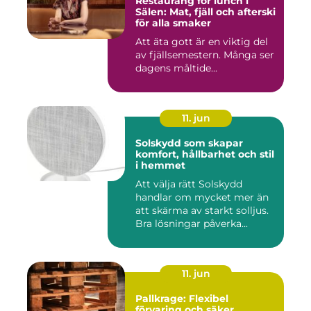
Restaurang för lunch i
Sälen: Mat, fjäll och afterski
för alla smaker
Att äta gott är en viktig del
av fjällsemestern. Många ser
dagens måltide...
11. jun
Solskydd som skapar
komfort, hållbarhet och stil
i hemmet
Att välja rätt Solskydd
handlar om mycket mer än
att skärma av starkt solljus.
Bra lösningar påverka...
11. jun
Pallkrage: Flexibel
förvaring och säker