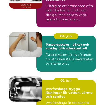
Bilfärg är ett ämne som ofta
leder tankarna till stil och
design. Men bakom varje
nyans finns en män...
04. jun
Passersystem – säker och
smidig tillträdeskontroll
Passersystem är avgörande
för att säkerställa säkerheten
och kontrolle...
02. jun
Vvs forshaga trygga
lösningar för vatten, värme
och sanitet
Vvs forshaga är ett sökord