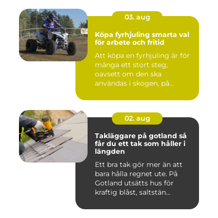
03. aug
Köpa fyrhjuling smarta val
för arbete och fritid
Att köpa en fyrhjuling är för
många ett stort steg,
oavsett om den ska
användas i skogen, på
gården ...
02. aug
Takläggare på gotland så
får du ett tak som håller i
längden
Ett bra tak gör mer än att
bara hålla regnet ute. På
Gotland utsätts hus för
kraftig blåst, saltstän...