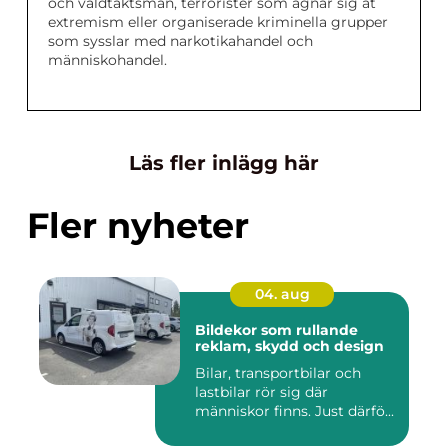
och våldtäktsmän, terrorister som ägnar sig åt
extremism eller organiserade kriminella grupper
som sysslar med narkotikahandel och
människohandel.
Läs fler inlägg här
Fler nyheter
04. aug
Bildekor som rullande
reklam, skydd och design
Bilar, transportbilar och
lastbilar rör sig där
människor finns. Just därfö...