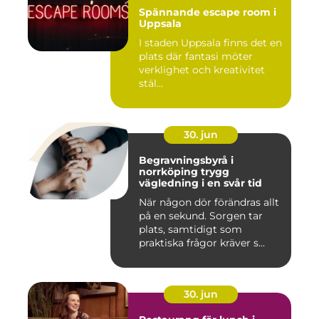
Spännande escape room i
Uppsala
I staden Uppsala finns det en
plats där fantasi möter
verklighet och kreativitet
stäl...
30. jun
Begravningsbyrå i
norrköping trygg
vägledning i en svår tid
När någon dör förändras allt
på en sekund. Sorgen tar
plats, samtidigt som
praktiska frågor kräver s...
30. jun