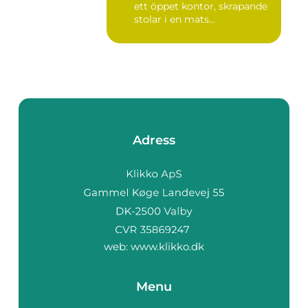
ett öppet kontor, skrapande
stolar i en mats...
Adress
web:
www.klikko.dk
Menu