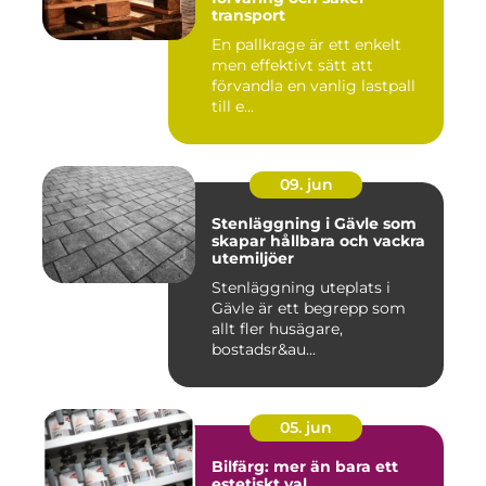
transport
En pallkrage är ett enkelt
men effektivt sätt att
förvandla en vanlig lastpall
till e...
09. jun
Stenläggning i Gävle som
skapar hållbara och vackra
utemiljöer
Stenläggning uteplats i
Gävle är ett begrepp som
allt fler husägare,
bostadsr&au...
05. jun
Bilfärg: mer än bara ett
estetiskt val