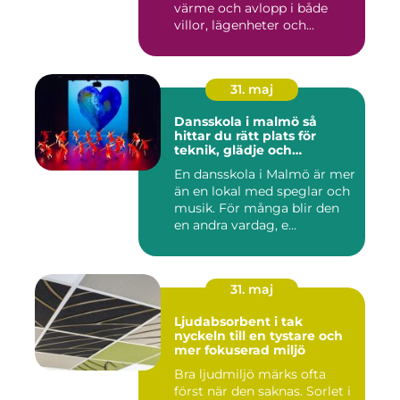
värme och avlopp i både
villor, lägenheter och...
31. maj
Dansskola i malmö så
hittar du rätt plats för
teknik, glädje och
utveckling
En dansskola i Malmö är mer
än en lokal med speglar och
musik. För många blir den
en andra vardag, e...
31. maj
Ljudabsorbent i tak
nyckeln till en tystare och
mer fokuserad miljö
Bra ljudmiljö märks ofta
först när den saknas. Sorlet i