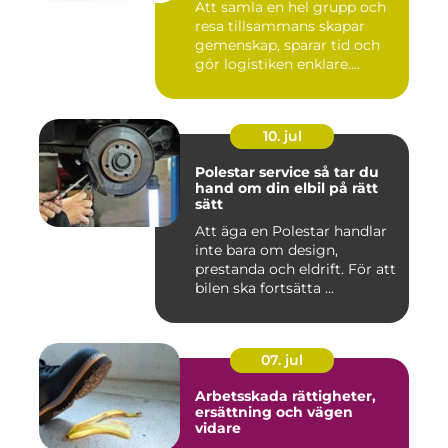
Att samla en hel grupp och
resa tillsammans skapar
gemenskap, sparar tid och
gör logistiken enklare....
10. jul
Polestar service så tar du
hand om din elbil på rätt
sätt
Att äga en Polestar handlar
inte bara om design,
prestanda och eldrift. För att
bilen ska fortsätta ...
07. jul
Arbetsskada rättigheter,
ersättning och vägen
vidare