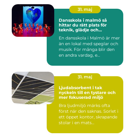
31. maj
Dansskola i malmö så
hittar du rätt plats för
teknik, glädje och
utveckling
En dansskola i Malmö är mer
än en lokal med speglar och
musik. För många blir den
en andra vardag, e...
31. maj
Ljudabsorbent i tak
nyckeln till en tystare och
mer fokuserad miljö
Bra ljudmiljö märks ofta
först när den saknas. Sorlet i
ett öppet kontor, skrapande
stolar i en mats...