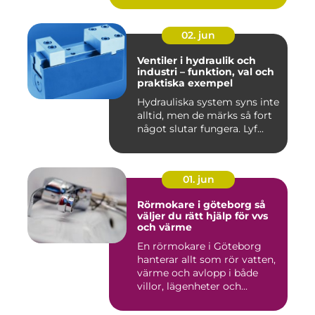
02. jun
Ventiler i hydraulik och
industri – funktion, val och
praktiska exempel
Hydrauliska system syns inte
alltid, men de märks så fort
något slutar fungera. Lyf...
01. jun
Rörmokare i göteborg så
väljer du rätt hjälp för vvs
och värme
En rörmokare i Göteborg
hanterar allt som rör vatten,
värme och avlopp i både
villor, lägenheter och...