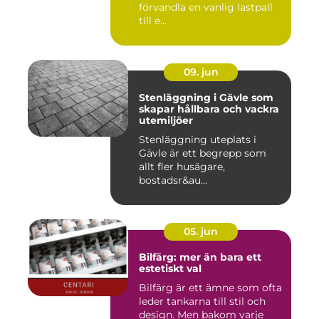
förvandla en vanlig lastpall
till e...
09. jun
Stenläggning i Gävle som
skapar hållbara och vackra
utemiljöer
Stenläggning uteplats i
Gävle är ett begrepp som
allt fler husägare,
bostadsr&au...
05. jun
Bilfärg: mer än bara ett
estetiskt val
Bilfärg är ett ämne som ofta
leder tankarna till stil och
design. Men bakom varje