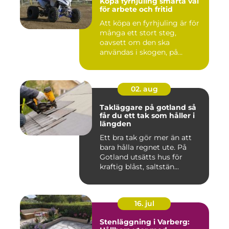
Köpa fyrhjuling smarta val
för arbete och fritid
Att köpa en fyrhjuling är för
många ett stort steg,
oavsett om den ska
användas i skogen, på
gården ...
02. aug
Takläggare på gotland så
får du ett tak som håller i
längden
Ett bra tak gör mer än att
bara hålla regnet ute. På
Gotland utsätts hus för
kraftig blåst, saltstän...
16. jul
Stenläggning i Varberg: