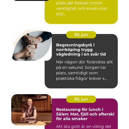
plats där fantasi möter
verklighet och kreativitet
stäl...
30. jun
Begravningsbyrå i
norrköping trygg
vägledning i en svår tid
När någon dör förändras allt
på en sekund. Sorgen tar
plats, samtidigt som
praktiska frågor kräver s...
30. jun
Restaurang för lunch i
Sälen: Mat, fjäll och afterski
för alla smaker
Att äta gott är en viktig del