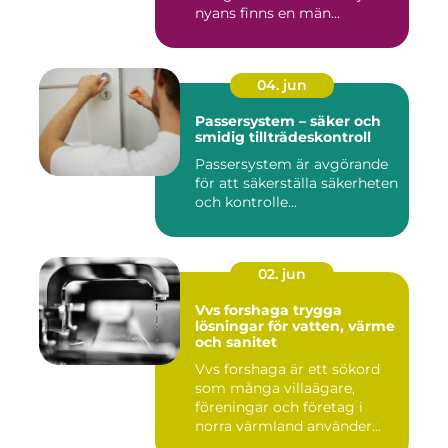
nyans finns en män...
04. jun
Passersystem – säker och
smidig tillträdeskontroll
Passersystem är avgörande
för att säkerställa säkerheten
och kontrolle...
02. jun
Vvs forshaga trygga
lösningar för vatten, värme
och sanitet
Vvs forshaga är ett sökord
som många villaägare,
föreningar och företag i
norra värmland använder
nä...