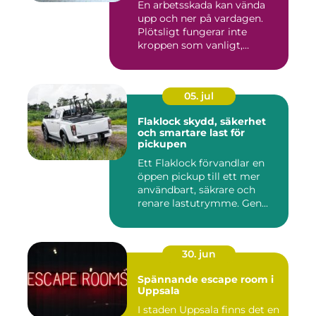
En arbetsskada kan vända
upp och ner på vardagen.
Plötsligt fungerar inte
kroppen som vanligt,
inkom...
05. jul
Flaklock skydd, säkerhet
och smartare last för
pickupen
Ett Flaklock förvandlar en
öppen pickup till ett mer
användbart, säkrare och
renare lastutrymme. Gen...
30. jun
Spännande escape room i
Uppsala
I staden Uppsala finns det en