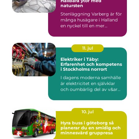
Hållbara ytor med
natursten
Stenläggning Varberg är för
många husägare i Halland
en nyckel till en mer...
11. jul
Elektriker i Täby:
Erfarenhet och kompetens
i Stockholms norrort
I dagens moderna samhälle
är elektricitet en självklar
och oumbärlig del av v&ar...
10. jul
Hyra buss i göteborg så
planerar du en smidig och
minnesvärd gruppresa