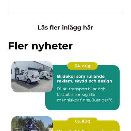
Läs fler inlägg här
Fler nyheter
04. aug
Bildekor som rullande
reklam, skydd och design
Bilar, transportbilar och
lastbilar rör sig där
människor finns. Just därfö...
03. aug