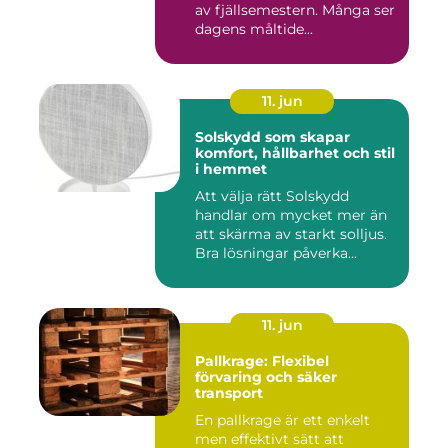
av fjällsemestern. Många ser
dagens måltide...
11. jun
Solskydd som skapar
komfort, hållbarhet och stil
i hemmet
Att välja rätt Solskydd
handlar om mycket mer än
att skärma av starkt solljus.
Bra lösningar påverka...
11. jun
Pallkrage: Flexibel
förvaring och säker
transport
En pallkrage är ett enkelt
men effektivt sätt att