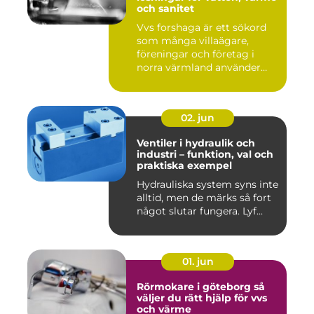
och sanitet
Vvs forshaga är ett sökord
som många villaägare,
föreningar och företag i
norra värmland använder
nä...
02. jun
Ventiler i hydraulik och
industri – funktion, val och
praktiska exempel
Hydrauliska system syns inte
alltid, men de märks så fort
något slutar fungera. Lyf...
01. jun
Rörmokare i göteborg så
väljer du rätt hjälp för vvs
och värme