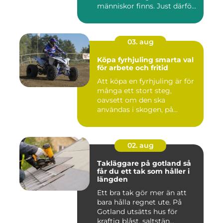
människor finns. Just därfö...
03. aug
Köpa fyrhjuling smarta val
för arbete och fritid
Att köpa en fyrhjuling är för
många ett stort steg,
oavsett om den ska
användas i skogen, på
gården ...
02. aug
Takläggare på gotland så
får du ett tak som håller i
längden
Ett bra tak gör mer än att
bara hålla regnet ute. På
Gotland utsätts hus för
kraftig blåst, saltstän...