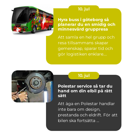
10. jul
Hyra buss i göteborg så
planerar du en smidig och
minnesvärd gruppresa
Att samla en hel grupp och
resa tillsammans skapar
gemenskap, sparar tid och
gör logistiken enklare....
10. jul
Polestar service så tar du
hand om din elbil på rätt
sätt
Att äga en Polestar handlar
inte bara om design,
prestanda och eldrift. För att
bilen ska fortsätta ...