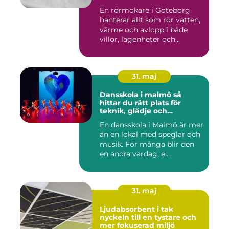
En rörmokare i Göteborg
hanterar allt som rör vatten,
värme och avlopp i både
villor, lägenheter och...
31. maj
Dansskola i malmö så
hittar du rätt plats för
teknik, glädje och
utveckling
En dansskola i Malmö är mer
än en lokal med speglar och
musik. För många blir den
en andra vardag, e...
31. maj
Ljudabsorbent i tak
nyckeln till en tystare och
mer fokuserad miljö