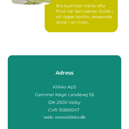
Bra ljudmiljö märks ofta
först när den saknas. Sorlet i
ett öppet kontor, skrapande
stolar i en mats...
Adress
web:
www.klikko.dk