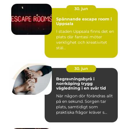
30. jun
Spännande escape room i
Uppsala
I staden Uppsala finns det en
plats där fantasi möter
verklighet och kreativitet
stäl...
30. jun
Begravningsbyrå i
norrköping trygg
vägledning i en svår tid
När någon dör förändras allt
på en sekund. Sorgen tar
plats, samtidigt som
praktiska frågor kräver s...