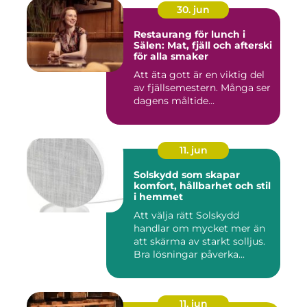
30. jun
Restaurang för lunch i
Sälen: Mat, fjäll och afterski
för alla smaker
Att äta gott är en viktig del
av fjällsemestern. Många ser
dagens måltide...
11. jun
Solskydd som skapar
komfort, hållbarhet och stil
i hemmet
Att välja rätt Solskydd
handlar om mycket mer än
att skärma av starkt solljus.
Bra lösningar påverka...
11. jun