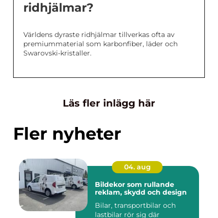
ridhjälmar?
Världens dyraste ridhjälmar tillverkas ofta av
premiummaterial som karbonfiber, läder och
Swarovski-kristaller.
Läs fler inlägg här
Fler nyheter
04. aug
Bildekor som rullande
reklam, skydd och design
Bilar, transportbilar och
lastbilar rör sig där