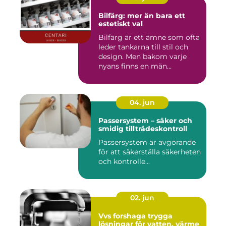
Bilfärg: mer än bara ett
estetiskt val
Bilfärg är ett ämne som ofta
leder tankarna till stil och
design. Men bakom varje
nyans finns en män...
04. jun
Passersystem – säker och
smidig tillträdeskontroll
Passersystem är avgörande
för att säkerställa säkerheten
och kontrolle...
02. jun
Vvs forshaga trygga
lösningar för vatten, värme