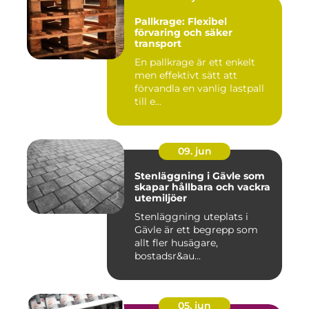
Pallkrage: Flexibel
förvaring och säker
transport
En pallkrage är ett enkelt
men effektivt sätt att
förvandla en vanlig lastpall
till e...
09. jun
Stenläggning i Gävle som
skapar hållbara och vackra
utemiljöer
Stenläggning uteplats i
Gävle är ett begrepp som
allt fler husägare,
bostadsr&au...
05. jun