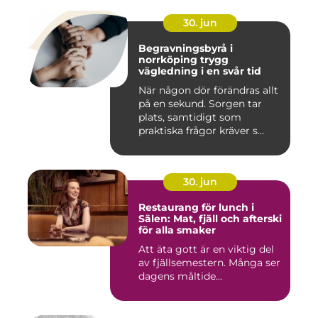
30. jun
Begravningsbyrå i
norrköping trygg
vägledning i en svår tid
När någon dör förändras allt
på en sekund. Sorgen tar
plats, samtidigt som
praktiska frågor kräver s...
30. jun
Restaurang för lunch i
Sälen: Mat, fjäll och afterski
för alla smaker
Att äta gott är en viktig del
av fjällsemestern. Många ser
dagens måltide...