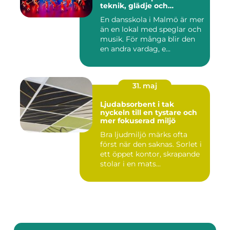
teknik, glädje och
utveckling
En dansskola i Malmö är mer
än en lokal med speglar och
musik. För många blir den
en andra vardag, e...
31. maj
Ljudabsorbent i tak
nyckeln till en tystare och
mer fokuserad miljö
Bra ljudmiljö märks ofta
först när den saknas. Sorlet i
ett öppet kontor, skrapande
stolar i en mats...