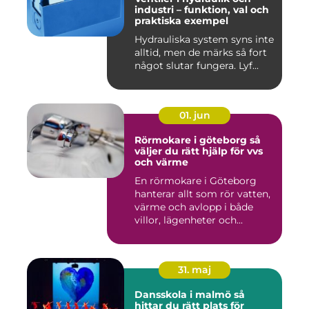
industri – funktion, val och
praktiska exempel
Hydrauliska system syns inte
alltid, men de märks så fort
något slutar fungera. Lyf...
01. jun
Rörmokare i göteborg så
väljer du rätt hjälp för vvs
och värme
En rörmokare i Göteborg
hanterar allt som rör vatten,
värme och avlopp i både
villor, lägenheter och...
31. maj
Dansskola i malmö så
hittar du rätt plats för