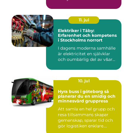
11. jul
Elektriker i Täby:
Erfarenhet och kompetens
i Stockholms norrort
I dagens moderna samhälle
är elektricitet en självklar
och oumbärlig del av v&ar...
10. jul
Hyra buss i göteborg så
planerar du en smidig och
minnesvärd gruppresa
Att samla en hel grupp och
resa tillsammans skapar
gemenskap, sparar tid och
gör logistiken enklare....