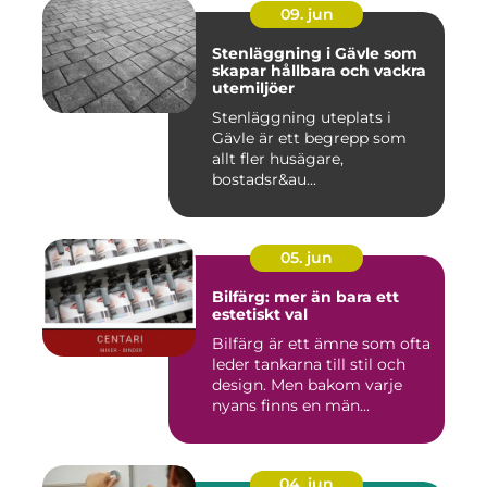
09. jun
Stenläggning i Gävle som
skapar hållbara och vackra
utemiljöer
Stenläggning uteplats i
Gävle är ett begrepp som
allt fler husägare,
bostadsr&au...
05. jun
Bilfärg: mer än bara ett
estetiskt val
Bilfärg är ett ämne som ofta
leder tankarna till stil och
design. Men bakom varje
nyans finns en män...
04. jun