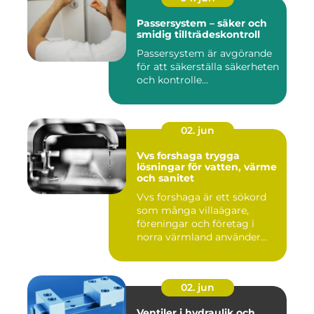
Passersystem – säker och
smidig tillträdeskontroll
Passersystem är avgörande
för att säkerställa säkerheten
och kontrolle...
02. jun
Vvs forshaga trygga
lösningar för vatten, värme
och sanitet
Vvs forshaga är ett sökord
som många villaägare,
föreningar och företag i
norra värmland använder
nä...
02. jun
Ventiler i hydraulik och