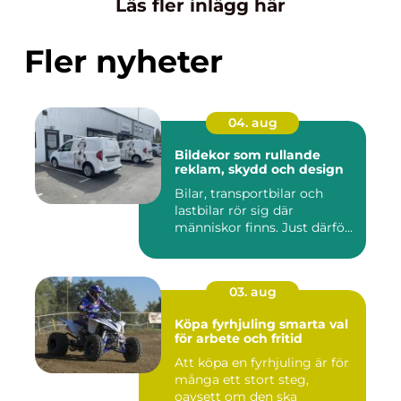
Läs fler inlägg här
Fler nyheter
04. aug
Bildekor som rullande
reklam, skydd och design
Bilar, transportbilar och
lastbilar rör sig där
människor finns. Just därfö...
03. aug
Köpa fyrhjuling smarta val
för arbete och fritid
Att köpa en fyrhjuling är för
många ett stort steg,
oavsett om den ska