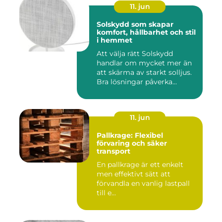
11. jun
Solskydd som skapar
komfort, hållbarhet och stil
i hemmet
Att välja rätt Solskydd
handlar om mycket mer än
att skärma av starkt solljus.
Bra lösningar påverka...
11. jun
Pallkrage: Flexibel
förvaring och säker
transport
En pallkrage är ett enkelt
men effektivt sätt att
förvandla en vanlig lastpall
till e...