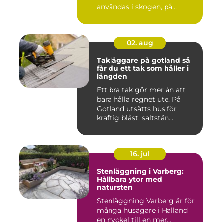
användas i skogen, på
gården ...
02. aug
Takläggare på gotland så
får du ett tak som håller i
längden
Ett bra tak gör mer än att
bara hålla regnet ute. På
Gotland utsätts hus för
kraftig blåst, saltstän...
16. jul
Stenläggning i Varberg:
Hållbara ytor med
natursten
Stenläggning Varberg är för
många husägare i Halland
en nyckel till en mer...