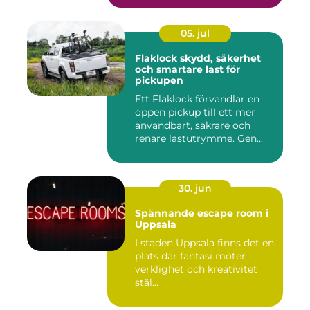
05. jul
Flaklock skydd, säkerhet
och smartare last för
pickupen
Ett Flaklock förvandlar en
öppen pickup till ett mer
användbart, säkrare och
renare lastutrymme. Gen...
30. jun
Spännande escape room i
Uppsala
I staden Uppsala finns det en
plats där fantasi möter
verklighet och kreativitet
stäl...