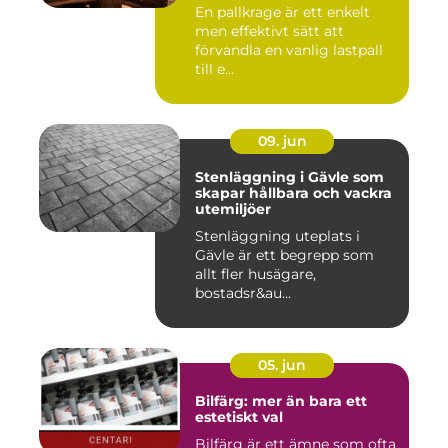
En pallkrage är ett enkelt
men effektivt sätt att
förvandla en vanlig lastpall
till e...
09. jun
Stenläggning i Gävle som
skapar hållbara och vackra
utemiljöer
Stenläggning uteplats i
Gävle är ett begrepp som
allt fler husägare,
bostadsr&au...
05. jun
Bilfärg: mer än bara ett
estetiskt val
Bilfärg är ett ämne som ofta