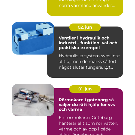
norra värmland använder
nä...
02. jun
Ventiler i hydraulik och
industri – funktion, val och
praktiska exempel
Hydrauliska system syns inte
alltid, men de märks så fort
något slutar fungera. Lyf...
01. jun
Rörmokare i göteborg så
väljer du rätt hjälp för vvs
och värme
En rörmokare i Göteborg
hanterar allt som rör vatten,
värme och avlopp i både
villor, lägenheter och...