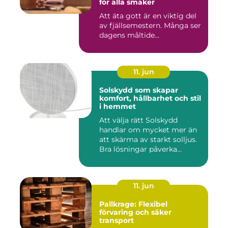
för alla smaker
Att äta gott är en viktig del
av fjällsemestern. Många ser
dagens måltide...
11. jun
Solskydd som skapar
komfort, hållbarhet och stil
i hemmet
Att välja rätt Solskydd
handlar om mycket mer än
att skärma av starkt solljus.
Bra lösningar påverka...
11. jun
Pallkrage: Flexibel
förvaring och säker
transport