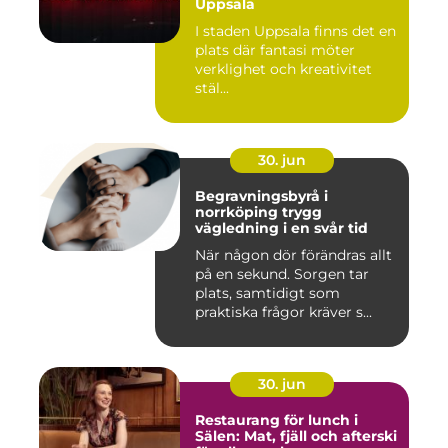
Uppsala
I staden Uppsala finns det en
plats där fantasi möter
verklighet och kreativitet
stäl...
30. jun
Begravningsbyrå i
norrköping trygg
vägledning i en svår tid
När någon dör förändras allt
på en sekund. Sorgen tar
plats, samtidigt som
praktiska frågor kräver s...
30. jun
Restaurang för lunch i
Sälen: Mat, fjäll och afterski