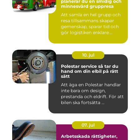
planerar du en smidig och
minnesvärd gruppresa
Att samla en hel grupp och
resa tillsammans skapar
gemenskap, sparar tid och
gör logistiken enklare....
10. jul
Polestar service så tar du
hand om din elbil på rätt
sätt
Att äga en Polestar handlar
inte bara om design,
prestanda och eldrift. För att
bilen ska fortsätta ...
07. jul
Arbetsskada rättigheter,