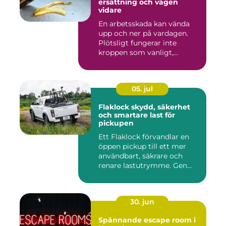
ersättning och vägen
vidare
En arbetsskada kan vända
upp och ner på vardagen.
Plötsligt fungerar inte
kroppen som vanligt,
inkom...
05. jul
Flaklock skydd, säkerhet
och smartare last för
pickupen
Ett Flaklock förvandlar en
öppen pickup till ett mer
användbart, säkrare och
renare lastutrymme. Gen...
30. jun
Spännande escape room i