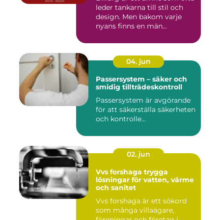
leder tankarna till stil och
design. Men bakom varje
nyans finns en män...
04. jun
Passersystem – säker och
smidig tillträdeskontroll
Passersystem är avgörande
för att säkerställa säkerheten
och kontrolle...
02. jun
Vvs forshaga trygga
lösningar för vatten, värme
och sanitet
Vvs forshaga är ett sökord
som många villaägare,
föreningar och företag i