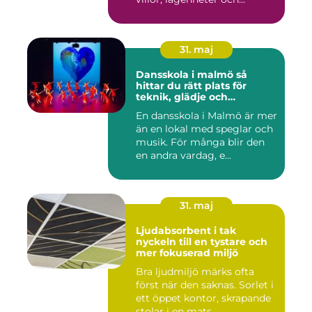
31. maj
Dansskola i malmö så
hittar du rätt plats för
teknik, glädje och
utveckling
En dansskola i Malmö är mer
än en lokal med speglar och
musik. För många blir den
en andra vardag, e...
31. maj
Ljudabsorbent i tak
nyckeln till en tystare och
mer fokuserad miljö
Bra ljudmiljö märks ofta
först när den saknas. Sorlet i
ett öppet kontor, skrapande
stolar i en mats...