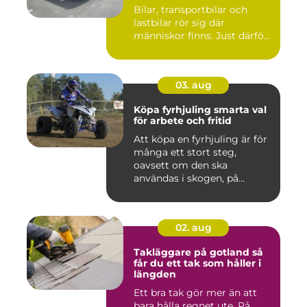
Bilar, transportbilar och
lastbilar rör sig där
människor finns. Just därfö...
03. aug
Köpa fyrhjuling smarta val
för arbete och fritid
Att köpa en fyrhjuling är för
många ett stort steg,
oavsett om den ska
användas i skogen, på
gården ...
02. aug
Takläggare på gotland så
får du ett tak som håller i
längden
Ett bra tak gör mer än att
bara hålla regnet ute. På