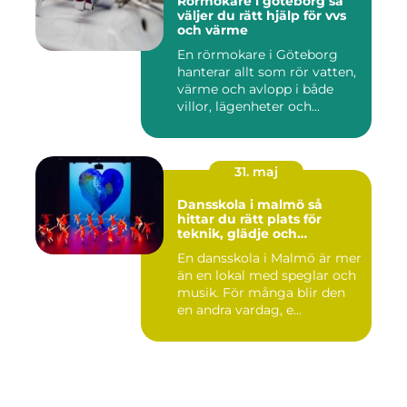
Rörmokare i göteborg så
väljer du rätt hjälp för vvs
och värme
En rörmokare i Göteborg
hanterar allt som rör vatten,
värme och avlopp i både
villor, lägenheter och...
31. maj
Dansskola i malmö så
hittar du rätt plats för
teknik, glädje och
utveckling
En dansskola i Malmö är mer
än en lokal med speglar och
musik. För många blir den
en andra vardag, e...