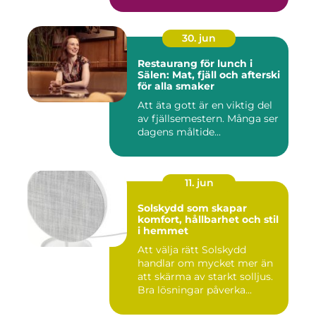
30. jun
Restaurang för lunch i
Sälen: Mat, fjäll och afterski
för alla smaker
Att äta gott är en viktig del
av fjällsemestern. Många ser
dagens måltide...
11. jun
Solskydd som skapar
komfort, hållbarhet och stil
i hemmet
Att välja rätt Solskydd
handlar om mycket mer än
att skärma av starkt solljus.
Bra lösningar påverka...