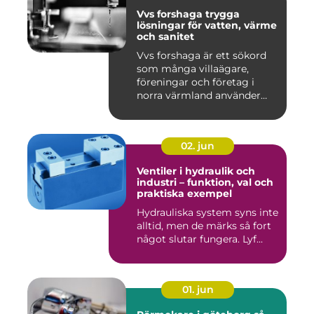
Vvs forshaga trygga
lösningar för vatten, värme
och sanitet
Vvs forshaga är ett sökord
som många villaägare,
föreningar och företag i
norra värmland använder
nä...
02. jun
Ventiler i hydraulik och
industri – funktion, val och
praktiska exempel
Hydrauliska system syns inte
alltid, men de märks så fort
något slutar fungera. Lyf...
01. jun