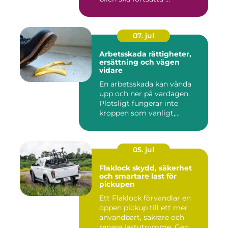
07. jul
Arbetsskada rättigheter,
ersättning och vägen
vidare
En arbetsskada kan vända
upp och ner på vardagen.
Plötsligt fungerar inte
kroppen som vanligt,
inkom...
05. jul
Flaklock skydd, säkerhet
och smartare last för
pickupen
Ett Flaklock förvandlar en
öppen pickup till ett mer
användbart, säkrare och
renare lastutrymme. Gen...