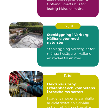
Gotland utsätts hus för
kraftig blåst, saltstän...
16. jul
Stenläggning i Varberg:
Hållbara ytor med
natursten
Stenläggning Varberg är för
många husägare i Halland
en nyckel till en mer...
11. jul
Elektriker i Täby:
Erfarenhet och kompetens
i Stockholms norrort
I dagens moderna samhälle
är elektricitet en självklar
och oumbärlig del av v&ar...