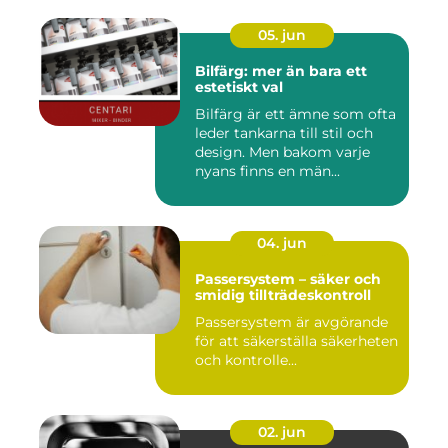
05. jun
Bilfärg: mer än bara ett
estetiskt val
Bilfärg är ett ämne som ofta
leder tankarna till stil och
design. Men bakom varje
nyans finns en män...
04. jun
Passersystem – säker och
smidig tillträdeskontroll
Passersystem är avgörande
för att säkerställa säkerheten
och kontrolle...
02. jun