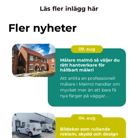
Läs fler inlägg här
Fler nyheter
09. aug
Målare malmö så väljer du
rätt hantverkare för
hållbart måleri
Att anlita en professionell
målare i Malmö handlar om
mycket mer än att bara få
nya färger på väggar...
04. aug
Bildekor som rullande
reklam, skydd och design