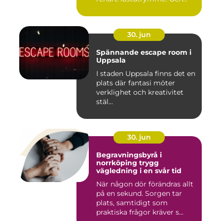
30. jun
Spännande escape room i
Uppsala
I staden Uppsala finns det en
plats där fantasi möter
verklighet och kreativitet
stäl...
30. jun
Begravningsbyrå i
norrköping trygg
vägledning i en svår tid
När någon dör förändras allt
på en sekund. Sorgen tar
plats, samtidigt som
praktiska frågor kräver s...