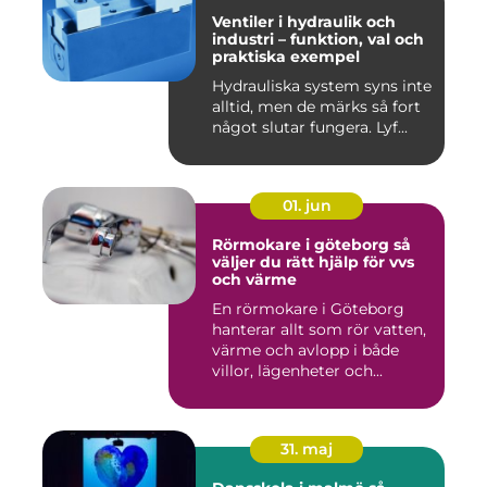
Ventiler i hydraulik och
industri – funktion, val och
praktiska exempel
Hydrauliska system syns inte
alltid, men de märks så fort
något slutar fungera. Lyf...
01. jun
Rörmokare i göteborg så
väljer du rätt hjälp för vvs
och värme
En rörmokare i Göteborg
hanterar allt som rör vatten,
värme och avlopp i både
villor, lägenheter och...
31. maj