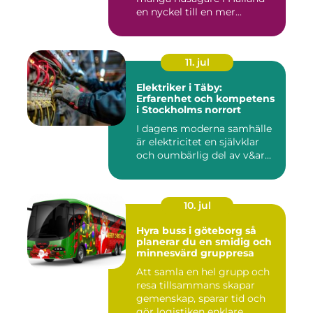
en nyckel till en mer...
11. jul
Elektriker i Täby:
Erfarenhet och kompetens
i Stockholms norrort
I dagens moderna samhälle
är elektricitet en självklar
och oumbärlig del av v&ar...
10. jul
Hyra buss i göteborg så
planerar du en smidig och
minnesvärd gruppresa
Att samla en hel grupp och
resa tillsammans skapar
gemenskap, sparar tid och
gör logistiken enklare....