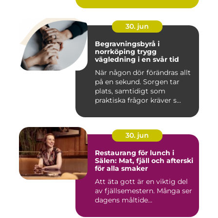
30. jun
Begravningsbyrå i
norrköping trygg
vägledning i en svår tid
När någon dör förändras allt
på en sekund. Sorgen tar
plats, samtidigt som
praktiska frågor kräver s...
30. jun
Restaurang för lunch i
Sälen: Mat, fjäll och afterski
för alla smaker
Att äta gott är en viktig del
av fjällsemestern. Många ser
dagens måltide...