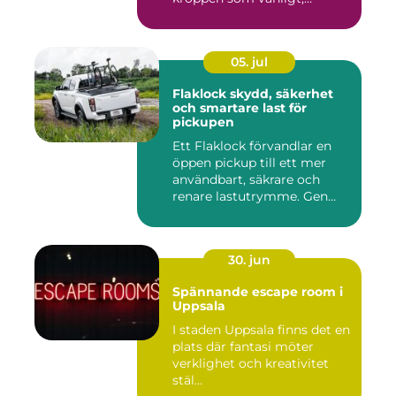
inkom...
05. jul
Flaklock skydd, säkerhet
och smartare last för
pickupen
Ett Flaklock förvandlar en
öppen pickup till ett mer
användbart, säkrare och
renare lastutrymme. Gen...
30. jun
Spännande escape room i
Uppsala
I staden Uppsala finns det en
plats där fantasi möter
verklighet och kreativitet
stäl...