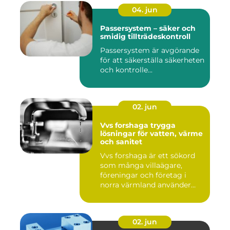
04. jun
Passersystem – säker och
smidig tillträdeskontroll
Passersystem är avgörande
för att säkerställa säkerheten
och kontrolle...
02. jun
Vvs forshaga trygga
lösningar för vatten, värme
och sanitet
Vvs forshaga är ett sökord
som många villaägare,
föreningar och företag i
norra värmland använder
nä...
02. jun