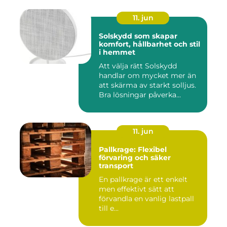
11. jun
Solskydd som skapar
komfort, hållbarhet och stil
i hemmet
Att välja rätt Solskydd
handlar om mycket mer än
att skärma av starkt solljus.
Bra lösningar påverka...
11. jun
Pallkrage: Flexibel
förvaring och säker
transport
En pallkrage är ett enkelt
men effektivt sätt att
förvandla en vanlig lastpall
till e...