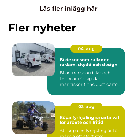
Läs fler inlägg här
Fler nyheter
04. aug
Bildekor som rullande
reklam, skydd och design
Bilar, transportbilar och
lastbilar rör sig där
människor finns. Just därfö...
03. aug
Köpa fyrhjuling smarta val
för arbete och fritid
Att köpa en fyrhjuling är för
många ett stort steg,