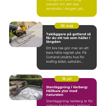
oavsett om den ska
användas i skogen, på
gården ...
02. aug
Takläggare på gotland så
får du ett tak som håller i
längden
Ett bra tak gör mer än att
bara hålla regnet ute. På
Gotland utsätts hus för
kraftig blåst, saltstän...
16. jul
Stenläggning i Varberg:
Hållbara ytor med
natursten
Stenläggning Varberg är för
många husägare i Halland