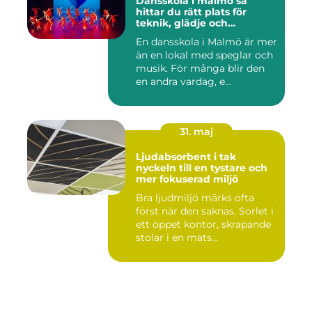
Dansskola i malmö så
hittar du rätt plats för
teknik, glädje och
utveckling
En dansskola i Malmö är mer
än en lokal med speglar och
musik. För många blir den
en andra vardag, e...
31. maj
Ljudabsorbent i tak
nyckeln till en tystare och
mer fokuserad miljö
Bra ljudmiljö märks ofta
först när den saknas. Sorlet i
ett öppet kontor, skrapande
stolar i en mats...