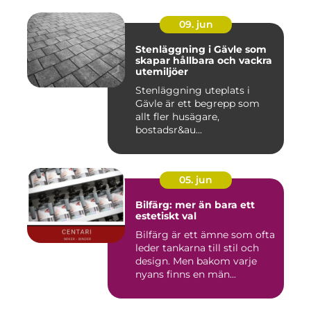
09. jun
Stenläggning i Gävle som
skapar hållbara och vackra
utemiljöer
Stenläggning uteplats i
Gävle är ett begrepp som
allt fler husägare,
bostadsr&au...
05. jun
Bilfärg: mer än bara ett
estetiskt val
Bilfärg är ett ämne som ofta
leder tankarna till stil och
design. Men bakom varje
nyans finns en män...