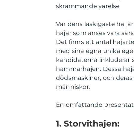
skrämmande varelse
Världens läskigaste haj ä
hajar som anses vara sär
Det finns ett antal hajar
med sina egna unika ege
kandidaterna inkluderar s
hammarhajen. Dessa hajar 
dödsmaskiner, och deras 
människor.
En omfattande presentati
1. Storvithajen: