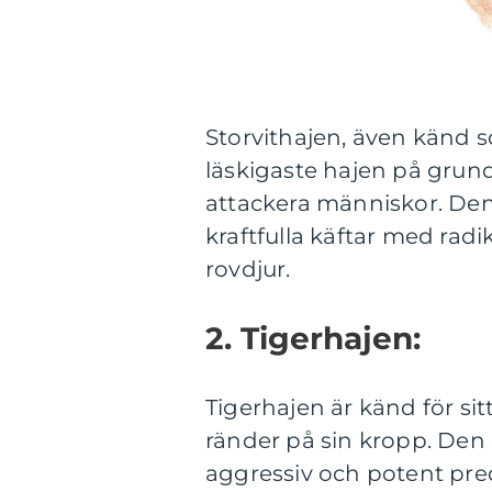
Storvithajen, även känd s
läskigaste hajen på grund
attackera människor. Denn
kraftfulla käftar med rad
rovdjur.
2. Tigerhajen:
Tigerhajen är känd för si
ränder på sin kropp. Den 
aggressiv och potent pred