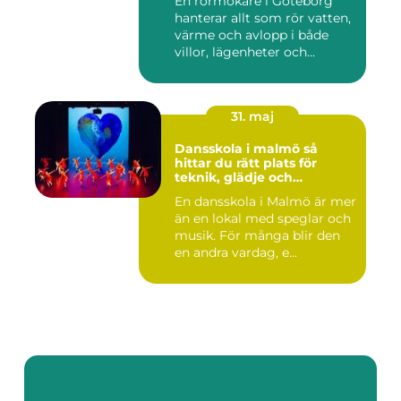
En rörmokare i Göteborg
hanterar allt som rör vatten,
värme och avlopp i både
villor, lägenheter och...
31. maj
Dansskola i malmö så
hittar du rätt plats för
teknik, glädje och
utveckling
En dansskola i Malmö är mer
än en lokal med speglar och
musik. För många blir den
en andra vardag, e...