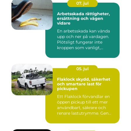
07. jul
Arbetsskada rättigheter,
ersättning och vägen
vidare
En arbetsskada kan vända
upp och ner på vardagen.
Plötsligt fungerar inte
kroppen som vanligt,
inkom...
05. jul
Flaklock skydd, säkerhet
och smartare last för
pickupen
Ett Flaklock förvandlar en
öppen pickup till ett mer
användbart, säkrare och
renare lastutrymme. Gen...