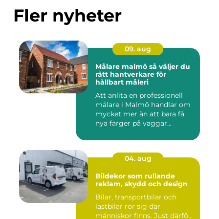
Fler nyheter
09. aug
Målare malmö så väljer du
rätt hantverkare för
hållbart måleri
Att anlita en professionell
målare i Malmö handlar om
mycket mer än att bara få
nya färger på väggar...
04. aug
Bildekor som rullande
reklam, skydd och design
Bilar, transportbilar och
lastbilar rör sig där
människor finns. Just därfö...