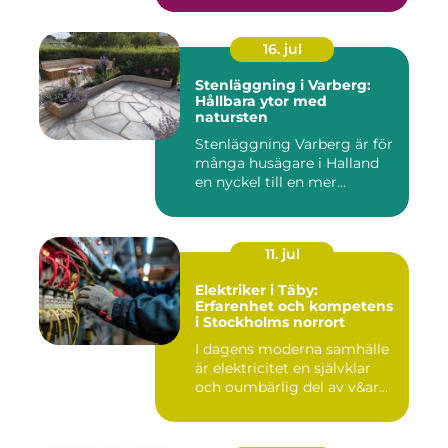
16. jul
Stenläggning i Varberg:
Hållbara ytor med
natursten
Stenläggning Varberg är för
många husägare i Halland
en nyckel till en mer...
11. jul
Elektriker i Täby:
Erfarenhet och kompetens
i Stockholms norrort
I dagens moderna samhälle
är elektricitet en självklar
och oumbärlig del av v&ar...