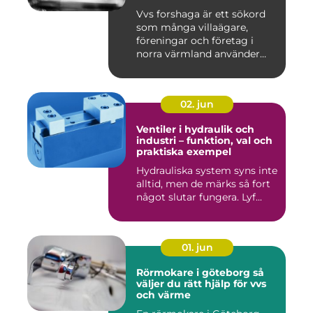
Vvs forshaga är ett sökord
som många villaägare,
föreningar och företag i
norra värmland använder
nä...
02. jun
Ventiler i hydraulik och
industri – funktion, val och
praktiska exempel
Hydrauliska system syns inte
alltid, men de märks så fort
något slutar fungera. Lyf...
01. jun
Rörmokare i göteborg så
väljer du rätt hjälp för vvs
och värme