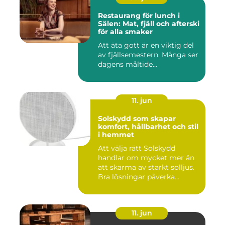
Restaurang för lunch i
Sälen: Mat, fjäll och afterski
för alla smaker
Att äta gott är en viktig del
av fjällsemestern. Många ser
dagens måltide...
11. jun
Solskydd som skapar
komfort, hållbarhet och stil
i hemmet
Att välja rätt Solskydd
handlar om mycket mer än
att skärma av starkt solljus.
Bra lösningar påverka...
11. jun