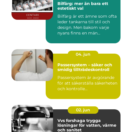
Bilfärg: mer än bara ett
estetiskt val
Bilfärg är ett ämne som ofta
leder tankarna till stil och
design. Men bakom varje
nyans finns en män...
04. jun
Passersystem – säker och
smidig tillträdeskontroll
Passersystem är avgörande
för att säkerställa säkerheten
och kontrolle...
02. jun
Vvs forshaga trygga
lösningar för vatten, värme
och sanitet