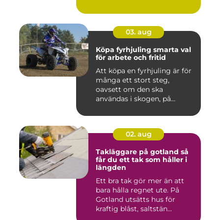
03. aug
Köpa fyrhjuling smarta val
för arbete och fritid
Att köpa en fyrhjuling är för
många ett stort steg,
oavsett om den ska
användas i skogen, på
gården ...
02. aug
Takläggare på gotland så
får du ett tak som håller i
längden
Ett bra tak gör mer än att
bara hålla regnet ute. På
Gotland utsätts hus för
kraftig blåst, saltstän...