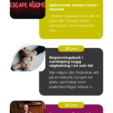
Spännande escape room i
Uppsala
I staden Uppsala finns det en
plats där fantasi möter
verklighet och kreativitet
stäl...
30. jun
Begravningsbyrå i
norrköping trygg
vägledning i en svår tid
När någon dör förändras allt
på en sekund. Sorgen tar
plats, samtidigt som
praktiska frågor kräver s...
30. jun