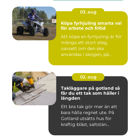
03. aug
Köpa fyrhjuling smarta val
för arbete och fritid
Att köpa en fyrhjuling är för
många ett stort steg,
oavsett om den ska
användas i skogen, på
gården ...
02. aug
Takläggare på gotland så
får du ett tak som håller i
längden
Ett bra tak gör mer än att
bara hålla regnet ute. På
Gotland utsätts hus för
kraftig blåst, saltstän...