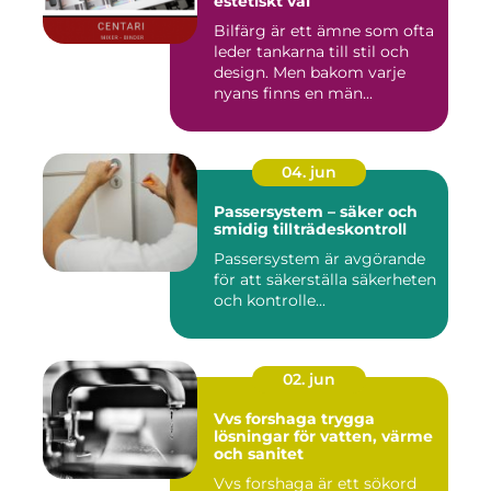
estetiskt val
Bilfärg är ett ämne som ofta
leder tankarna till stil och
design. Men bakom varje
nyans finns en män...
04. jun
Passersystem – säker och
smidig tillträdeskontroll
Passersystem är avgörande
för att säkerställa säkerheten
och kontrolle...
02. jun
Vvs forshaga trygga
lösningar för vatten, värme
och sanitet
Vvs forshaga är ett sökord