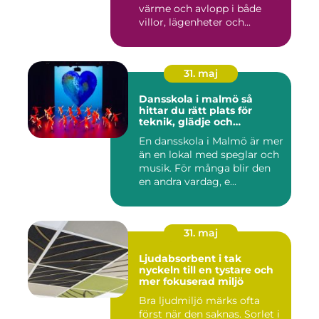
värme och avlopp i både
villor, lägenheter och...
31. maj
Dansskola i malmö så
hittar du rätt plats för
teknik, glädje och
utveckling
En dansskola i Malmö är mer
än en lokal med speglar och
musik. För många blir den
en andra vardag, e...
31. maj
Ljudabsorbent i tak
nyckeln till en tystare och
mer fokuserad miljö
Bra ljudmiljö märks ofta
först när den saknas. Sorlet i