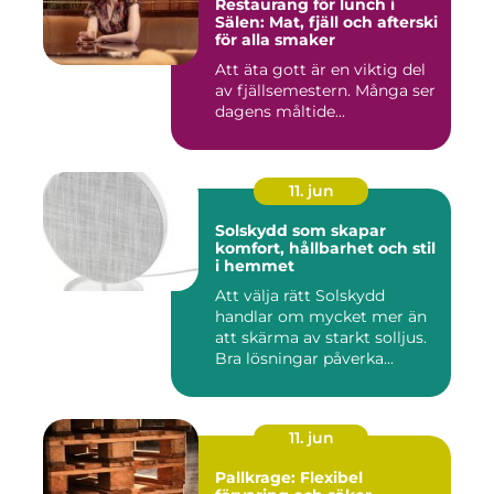
Restaurang för lunch i
Sälen: Mat, fjäll och afterski
för alla smaker
Att äta gott är en viktig del
av fjällsemestern. Många ser
dagens måltide...
11. jun
Solskydd som skapar
komfort, hållbarhet och stil
i hemmet
Att välja rätt Solskydd
handlar om mycket mer än
att skärma av starkt solljus.
Bra lösningar påverka...
11. jun
Pallkrage: Flexibel