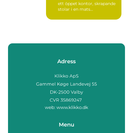
ett öppet kontor, skrapande
stolar i en mats...
Adress
web:
www.klikko.dk
Menu