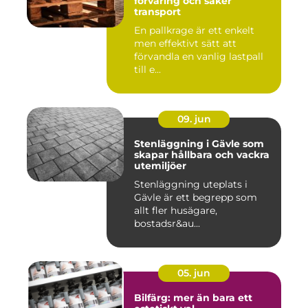
förvaring och säker
transport
En pallkrage är ett enkelt
men effektivt sätt att
förvandla en vanlig lastpall
till e...
09. jun
Stenläggning i Gävle som
skapar hållbara och vackra
utemiljöer
Stenläggning uteplats i
Gävle är ett begrepp som
allt fler husägare,
bostadsr&au...
05. jun
Bilfärg: mer än bara ett