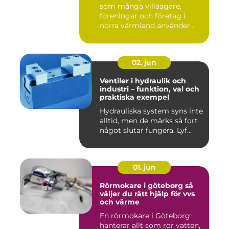
som många villaägare,
föreningar och företag i
norra värmland använder
nä...
02. jun
Ventiler i hydraulik och
industri – funktion, val och
praktiska exempel
Hydrauliska system syns inte
alltid, men de märks så fort
något slutar fungera. Lyf...
01. jun
Rörmokare i göteborg så
väljer du rätt hjälp för vvs
och värme
En rörmokare i Göteborg
hanterar allt som rör vatten,