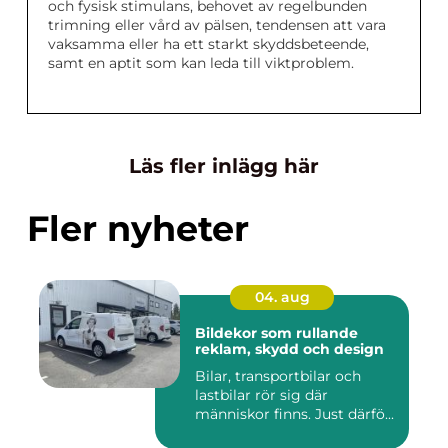
och fysisk stimulans, behovet av regelbunden
trimning eller vård av pälsen, tendensen att vara
vaksamma eller ha ett starkt skyddsbeteende,
samt en aptit som kan leda till viktproblem.
Läs fler inlägg här
Fler nyheter
04. aug
Bildekor som rullande
reklam, skydd och design
Bilar, transportbilar och
lastbilar rör sig där
människor finns. Just därfö...