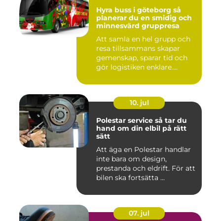
Hyra buss i göteborg så
planerar du en smidig och
minnesvärd gruppresa
Att samla en hel grupp och
resa tillsammans skapar
gemenskap, sparar tid och
gör logistiken enklare....
10. jul
Polestar service så tar du
hand om din elbil på rätt
sätt
Att äga en Polestar handlar
inte bara om design,
prestanda och eldrift. För att
bilen ska fortsätta ...
07. jul