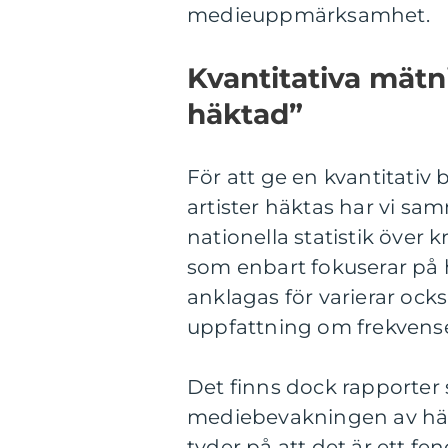
medieuppmärksamhet.
Kvantitativa mätni
häktad”
För att ge en kvantitativ
artister häktas har vi samm
nationella statistik över kr
som enbart fokuserar på h
anklagas för varierar ocks
uppfattning om frekvens
Det finns dock rapporter
mediebevakningen av häkt
tyder på att det är ett f