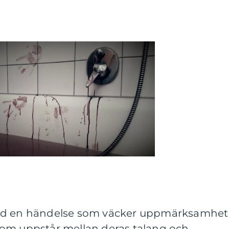
lltid en händelse som väcker uppmärksamhet 
om uppstår mellan deras talang och