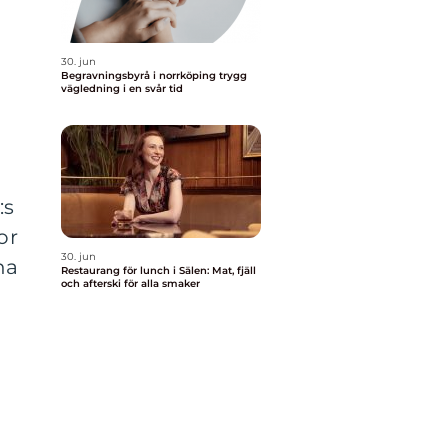
30. jun
Begravningsbyrå i norrköping trygg
vägledning i en svår tid
:s
or
30. jun
na
Restaurang för lunch i Sälen: Mat, fjäll
och afterski för alla smaker