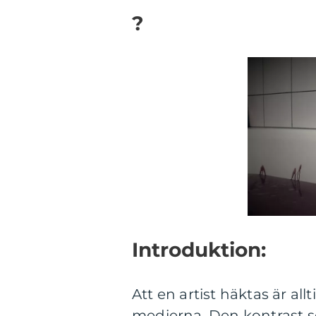
?
Introduktion:
Att en artist häktas är a
medierna. Den kontrast s