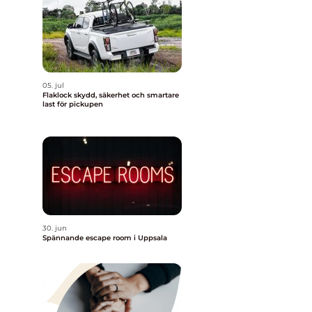
05. jul
Flaklock skydd, säkerhet och smartare
last för pickupen
30. jun
n
Spännande escape room i Uppsala