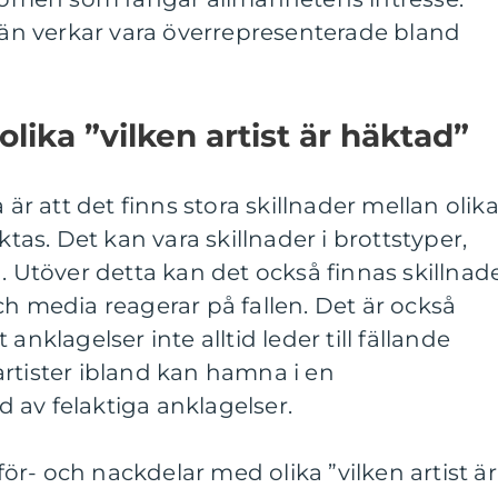
 män verkar vara överrepresenterade bland
olika ”vilken artist är häktad”
 är att det finns stora skillnader mellan olik
ktas. Det kan vara skillnader i brottstyper,
. Utöver detta kan det också finnas skillnad
ch media reagerar på fallen. Det är också
anklagelser inte alltid leder till fällande
rtister ibland kan hamna i en
jd av felaktiga anklagelser.
r- och nackdelar med olika ”vilken artist är