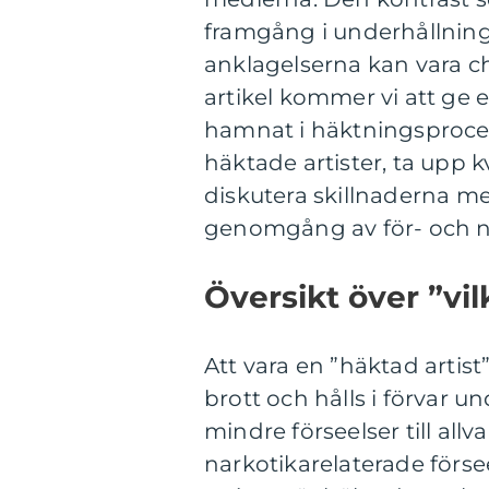
framgång i underhållnings
anklagelserna kan vara c
artikel kommer vi att ge e
hamnat i häktningsproces
häktade artister, ta upp
diskutera skillnaderna mel
genomgång av för- och na
Översikt över ”vil
Att vara en ”häktad artist”
brott och hålls i förvar u
mindre förseelser till allv
narkotikarelaterade förse