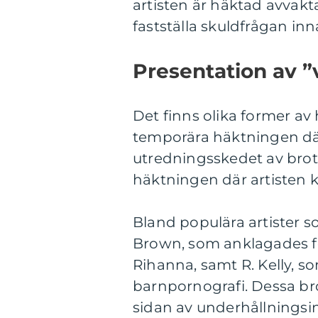
artisten är häktad avvak
fastställa skuldfrågan in
Presentation av ”v
Det finns olika former av 
temporära häktningen där 
utredningsskedet av brot
häktningen där artisten k
Bland populära artister 
Brown, som anklagades fö
Rihanna, samt R. Kelly, s
barnpornografi. Dessa b
sidan av underhållningsi