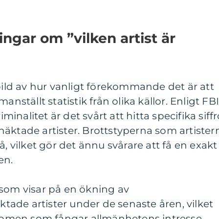
ngar om ”vilken artist är
 bild av hur vanligt förekommande det är att
anställt statistik från olika källor. Enligt FBI
iminalitet är det svårt att hitta specifika siffr
äktade artister. Brottstyperna som artister
å, vilket gör det ännu svårare att få en exakt
en.
 som visar på en ökning av
ade artister under de senaste åren, vilket
enomen som fångar allmänhetens intresse.