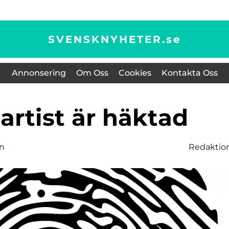
SVENSKNYHETER.
se
Annonsering
Om Oss
Cookies
Kontakta Oss
n artist är häktad
on
Redaktio