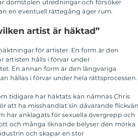
tar domstolen utredningar och försöker
nan en eventuell rättegång äger rum.
ilken artist är häktad”
häktningar för artister. En form är den
artisten hålls i förvar under
tet. En annan form är den långvariga
an hållas i förvar under hela rättsprocessen.
som tidigare har häktats kan nämnas Chris
r att ha misshandlat sin dåvarande flickvä
om har anklagats för sexuella övergrepp och
rott och många liknande belyser den mörka
ndustrin och skapar en stor