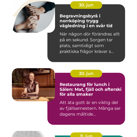
30. jun
Begravningsbyrå i
norrköping trygg
vägledning i en svår tid
När någon dör förändras allt
på en sekund. Sorgen tar
plats, samtidigt som
praktiska frågor kräver s...
30. jun
Restaurang för lunch i
Sälen: Mat, fjäll och afterski
för alla smaker
Att äta gott är en viktig del
av fjällsemestern. Många ser
dagens måltide...
11. jun