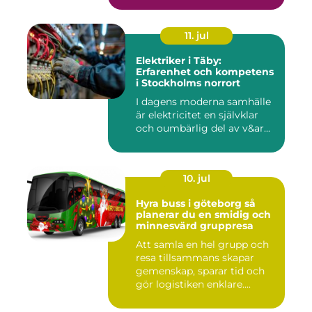
11. jul
Elektriker i Täby:
Erfarenhet och kompetens
i Stockholms norrort
I dagens moderna samhälle
är elektricitet en självklar
och oumbärlig del av v&ar...
10. jul
Hyra buss i göteborg så
planerar du en smidig och
minnesvärd gruppresa
Att samla en hel grupp och
resa tillsammans skapar
gemenskap, sparar tid och
gör logistiken enklare....