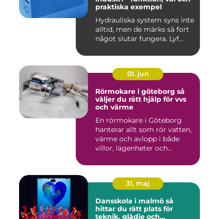
praktiska exempel
Hydrauliska system syns inte
alltid, men de märks så fort
något slutar fungera. Lyf...
01. jun
Rörmokare i göteborg så
väljer du rätt hjälp för vvs
och värme
En rörmokare i Göteborg
hanterar allt som rör vatten,
värme och avlopp i både
villor, lägenheter och...
31. maj
Dansskola i malmö så
hittar du rätt plats för
teknik, glädje och