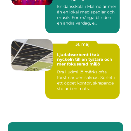
utveckling
En dansskola i Malmö är mer
än en lokal med speglar och
musik. För många blir den
en andra vardag, e...
31. maj
Ljudabsorbent i tak
nyckeln till en tystare och
mer fokuserad miljö
Bra ljudmiljö märks ofta
först när den saknas. Sorlet i
ett öppet kontor, skrapande
stolar i en mats...