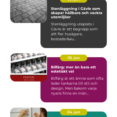
Stenläggning i Gävle som
skapar hållbara och vackra
utemiljöer
Stenläggning uteplats i
Gävle är ett begrepp som
allt fler husägare,
bostadsr&au...
05. jun
Bilfärg: mer än bara ett
estetiskt val
Bilfärg är ett ämne som ofta
leder tankarna till stil och
design. Men bakom varje
nyans finns en män...
04. jun