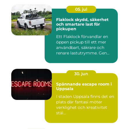
05. jul
Flaklock skydd, säkerhet
och smartare last för
pickupen
Ett Flaklock förvandlar en
öppen pickup till ett mer
användbart, säkrare och
renare lastutrymme. Gen...
30. jun
Spännande escape room i
Uppsala
I staden Uppsala finns det en
plats där fantasi möter
verklighet och kreativitet
stäl...