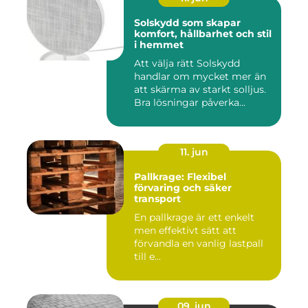
Solskydd som skapar
komfort, hållbarhet och stil
i hemmet
Att välja rätt Solskydd
handlar om mycket mer än
att skärma av starkt solljus.
Bra lösningar påverka...
11. jun
Pallkrage: Flexibel
förvaring och säker
transport
En pallkrage är ett enkelt
men effektivt sätt att
förvandla en vanlig lastpall
till e...
09. jun