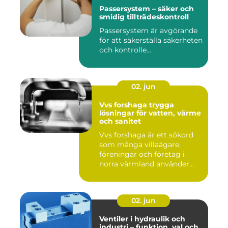
Passersystem – säker och
smidig tillträdeskontroll
Passersystem är avgörande
för att säkerställa säkerheten
och kontrolle...
02. jun
Vvs forshaga trygga
lösningar för vatten, värme
och sanitet
Vvs forshaga är ett sökord
som många villaägare,
föreningar och företag i
norra värmland använder
nä...
02. jun
Ventiler i hydraulik och
industri – funktion, val och