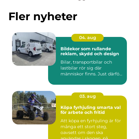
Fler nyheter
04. aug
Bildekor som rullande
reklam, skydd och design
Bilar, transportbilar och
lastbilar rör sig där
människor finns. Just därfö...
03. aug
Köpa fyrhjuling smarta val
för arbete och fritid
Att köpa en fyrhjuling är för
många ett stort steg,
oavsett om den ska
användas i skogen, på