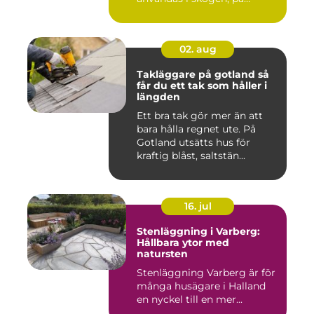
gården ...
02. aug
Takläggare på gotland så
får du ett tak som håller i
längden
Ett bra tak gör mer än att
bara hålla regnet ute. På
Gotland utsätts hus för
kraftig blåst, saltstän...
16. jul
Stenläggning i Varberg:
Hållbara ytor med
natursten
Stenläggning Varberg är för
många husägare i Halland
en nyckel till en mer...