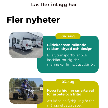
Läs fler inlägg här
Fler nyheter
04. aug
Bildekor som rullande
reklam, skydd och design
Bilar, transportbilar och
lastbilar rör sig där
människor finns. Just därfö...
03. aug
Köpa fyrhjuling smarta val
för arbete och fritid
Att köpa en fyrhjuling är för
många ett stort steg,