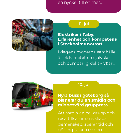
en nyckel till en mer...
11. jul
Elektriker i Täby:
Erfarenhet och kompetens
i Stockholms norrort
I dagens moderna samhälle
är elektricitet en självklar
och oumbärlig del av v&ar...
10. jul
Hyra buss i göteborg så
planerar du en smidig och
minnesvärd gruppresa
Att samla en hel grupp och
resa tillsammans skapar
gemenskap, sparar tid och
gör logistiken enklare....