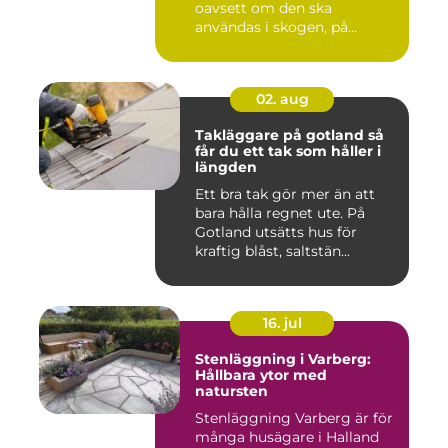
oavsett om den ska
användas i skogen, på
gården ...
02. aug
Takläggare på gotland så
får du ett tak som håller i
längden
Ett bra tak gör mer än att
bara hålla regnet ute. På
Gotland utsätts hus för
kraftig blåst, saltstän...
16. jul
Stenläggning i Varberg:
Hållbara ytor med
natursten
Stenläggning Varberg är för
många husägare i Halland