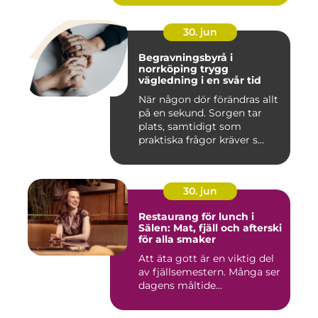
30. jun
Begravningsbyrå i
norrköping trygg
vägledning i en svår tid
När någon dör förändras allt
på en sekund. Sorgen tar
plats, samtidigt som
praktiska frågor kräver s...
30. jun
Restaurang för lunch i
Sälen: Mat, fjäll och afterski
för alla smaker
Att äta gott är en viktig del
av fjällsemestern. Många ser
dagens måltide...