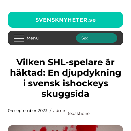
SVENSKNYHETER.
se
Menu
Vilken SHL-spelare är
häktad: En djupdykning
i svensk ishockeys
skuggsida
04 september 2023
admin
Redaktionel