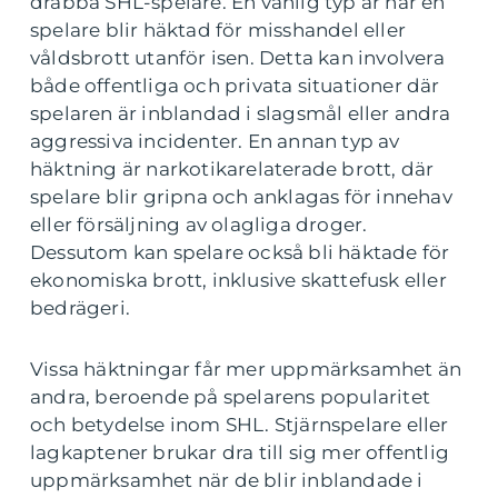
drabba SHL-spelare. En vanlig typ är när en
spelare blir häktad för misshandel eller
våldsbrott utanför isen. Detta kan involvera
både offentliga och privata situationer där
spelaren är inblandad i slagsmål eller andra
aggressiva incidenter. En annan typ av
häktning är narkotikarelaterade brott, där
spelare blir gripna och anklagas för innehav
eller försäljning av olagliga droger.
Dessutom kan spelare också bli häktade för
ekonomiska brott, inklusive skattefusk eller
bedrägeri.
Vissa häktningar får mer uppmärksamhet än
andra, beroende på spelarens popularitet
och betydelse inom SHL. Stjärnspelare eller
lagkaptener brukar dra till sig mer offentlig
uppmärksamhet när de blir inblandade i