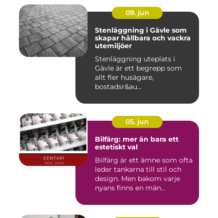
09. jun
Stenläggning i Gävle som
skapar hållbara och vackra
utemiljöer
Stenläggning uteplats i
Gävle är ett begrepp som
allt fler husägare,
bostadsr&au...
05. jun
Bilfärg: mer än bara ett
estetiskt val
Bilfärg är ett ämne som ofta
leder tankarna till stil och
design. Men bakom varje
nyans finns en män...