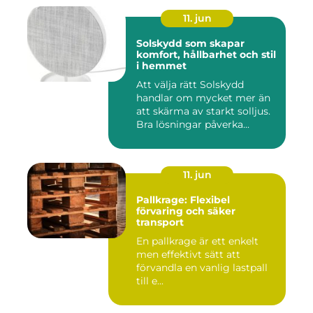
11. jun
Solskydd som skapar
komfort, hållbarhet och stil
i hemmet
Att välja rätt Solskydd
handlar om mycket mer än
att skärma av starkt solljus.
Bra lösningar påverka...
11. jun
Pallkrage: Flexibel
förvaring och säker
transport
En pallkrage är ett enkelt
men effektivt sätt att
förvandla en vanlig lastpall
till e...