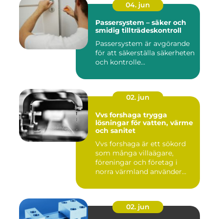
04. jun
Passersystem – säker och
smidig tillträdeskontroll
Passersystem är avgörande
för att säkerställa säkerheten
och kontrolle...
02. jun
Vvs forshaga trygga
lösningar för vatten, värme
och sanitet
Vvs forshaga är ett sökord
som många villaägare,
föreningar och företag i
norra värmland använder
nä...
02. jun