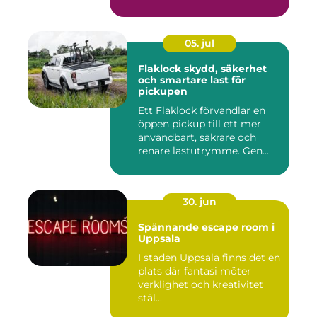
inkom...
05. jul
Flaklock skydd, säkerhet
och smartare last för
pickupen
Ett Flaklock förvandlar en
öppen pickup till ett mer
användbart, säkrare och
renare lastutrymme. Gen...
30. jun
Spännande escape room i
Uppsala
I staden Uppsala finns det en
plats där fantasi möter
verklighet och kreativitet
stäl...