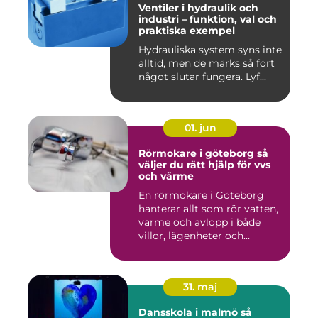
Ventiler i hydraulik och
industri – funktion, val och
praktiska exempel
Hydrauliska system syns inte
alltid, men de märks så fort
något slutar fungera. Lyf...
01. jun
Rörmokare i göteborg så
väljer du rätt hjälp för vvs
och värme
En rörmokare i Göteborg
hanterar allt som rör vatten,
värme och avlopp i både
villor, lägenheter och...
31. maj
Dansskola i malmö så