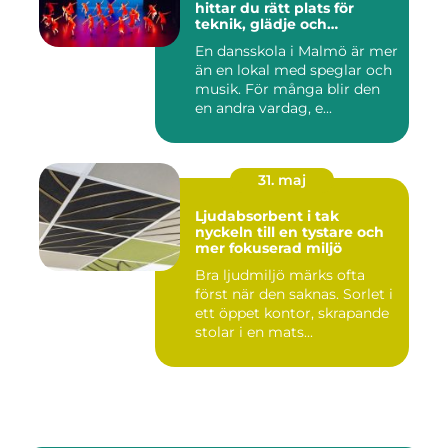
hittar du rätt plats för
teknik, glädje och
utveckling
En dansskola i Malmö är mer
än en lokal med speglar och
musik. För många blir den
en andra vardag, e...
31. maj
Ljudabsorbent i tak
nyckeln till en tystare och
mer fokuserad miljö
Bra ljudmiljö märks ofta
först när den saknas. Sorlet i
ett öppet kontor, skrapande
stolar i en mats...