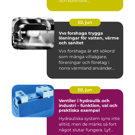
och kontrolle...
02. jun
Vvs forshaga trygga
lösningar för vatten, värme
och sanitet
Vvs forshaga är ett sökord
som många villaägare,
föreningar och företag i
norra värmland använder
nä...
02. jun
Ventiler i hydraulik och
industri – funktion, val och
praktiska exempel
Hydrauliska system syns inte
alltid, men de märks så fort
något slutar fungera. Lyf...