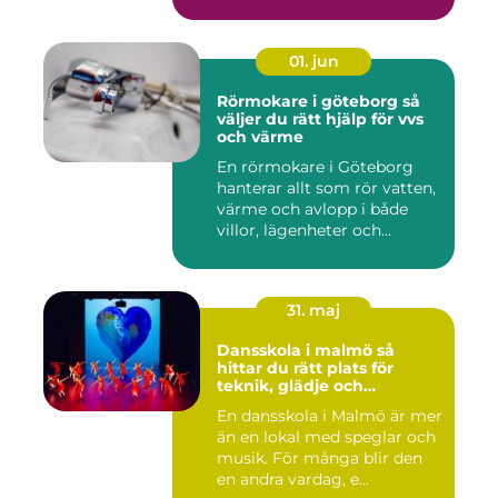
01. jun
Rörmokare i göteborg så
väljer du rätt hjälp för vvs
och värme
En rörmokare i Göteborg
hanterar allt som rör vatten,
värme och avlopp i både
villor, lägenheter och...
31. maj
Dansskola i malmö så
hittar du rätt plats för
teknik, glädje och
utveckling
En dansskola i Malmö är mer
än en lokal med speglar och
musik. För många blir den
en andra vardag, e...