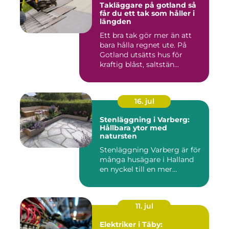
Takläggare på gotland så
får du ett tak som håller i
längden
Ett bra tak gör mer än att
bara hålla regnet ute. På
Gotland utsätts hus för
kraftig blåst, saltstän...
16. jul
Stenläggning i Varberg:
Hållbara ytor med
natursten
Stenläggning Varberg är för
många husägare i Halland
en nyckel till en mer...
11. jul
Elektriker i Täby: