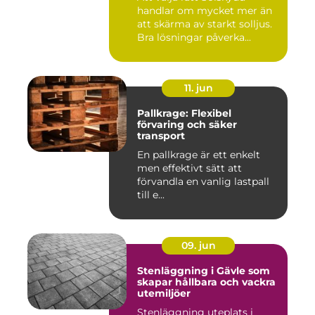
handlar om mycket mer än
att skärma av starkt solljus.
Bra lösningar påverka...
11. jun
Pallkrage: Flexibel
förvaring och säker
transport
En pallkrage är ett enkelt
men effektivt sätt att
förvandla en vanlig lastpall
till e...
09. jun
Stenläggning i Gävle som
skapar hållbara och vackra
utemiljöer
Stenläggning uteplats i