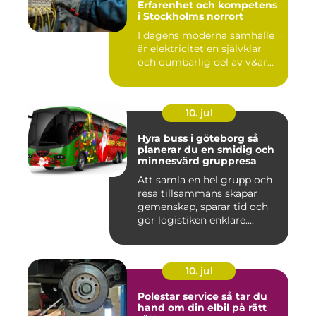
Erfarenhet och kompetens
i Stockholms norrort
I dagens moderna samhälle
är elektricitet en självklar
och oumbärlig del av v&ar...
10. jul
Hyra buss i göteborg så
planerar du en smidig och
minnesvärd gruppresa
Att samla en hel grupp och
resa tillsammans skapar
gemenskap, sparar tid och
gör logistiken enklare....
10. jul
Polestar service så tar du
hand om din elbil på rätt