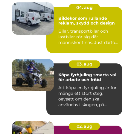
04. aug
Bildekor som rullande
reklam, skydd och design
Bilar, transportbilar och
lastbilar rör sig där
människor finns. Just därfö...
03. aug
Köpa fyrhjuling smarta val
för arbete och fritid
Att köpa en fyrhjuling är för
många ett stort steg,
oavsett om den ska
användas i skogen, på
gården ...
02. aug