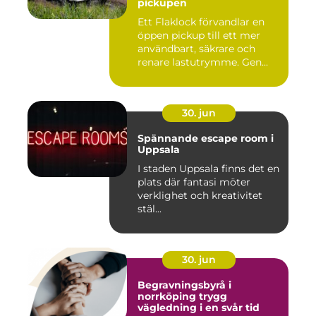
pickupen
Ett Flaklock förvandlar en
öppen pickup till ett mer
användbart, säkrare och
renare lastutrymme. Gen...
30. jun
Spännande escape room i
Uppsala
I staden Uppsala finns det en
plats där fantasi möter
verklighet och kreativitet
stäl...
30. jun
Begravningsbyrå i
norrköping trygg
vägledning i en svår tid