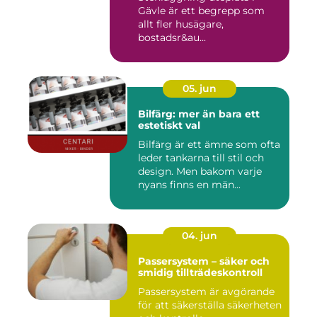
Gävle är ett begrepp som
allt fler husägare,
bostadsr&au...
05. jun
Bilfärg: mer än bara ett
estetiskt val
Bilfärg är ett ämne som ofta
leder tankarna till stil och
design. Men bakom varje
nyans finns en män...
04. jun
Passersystem – säker och
smidig tillträdeskontroll
Passersystem är avgörande
för att säkerställa säkerheten