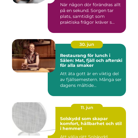
När någon dör förändras allt
på en sekund. Sorgen tar
plats, samtidigt som
praktiska frågor kräver s...
30. jun
Restaurang för lunch i
Sälen: Mat, fjäll och afterski
för alla smaker
Att äta gott är en viktig del
av fjällsemestern. Många ser
dagens måltide...
11. jun
Solskydd som skapar
komfort, hållbarhet och stil
i hemmet
Att välja rätt Solskydd