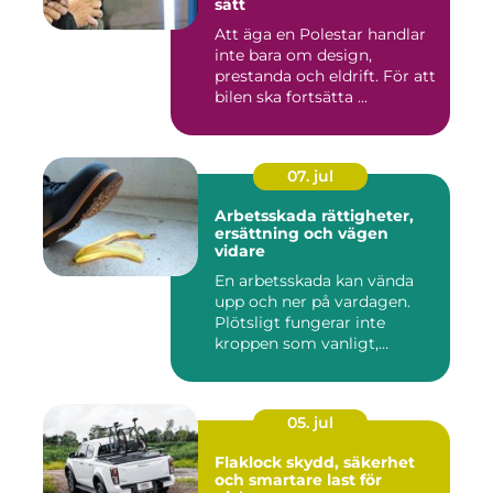
sätt
Att äga en Polestar handlar
inte bara om design,
prestanda och eldrift. För att
bilen ska fortsätta ...
07. jul
Arbetsskada rättigheter,
ersättning och vägen
vidare
En arbetsskada kan vända
upp och ner på vardagen.
Plötsligt fungerar inte
kroppen som vanligt,
inkom...
05. jul
Flaklock skydd, säkerhet
och smartare last för