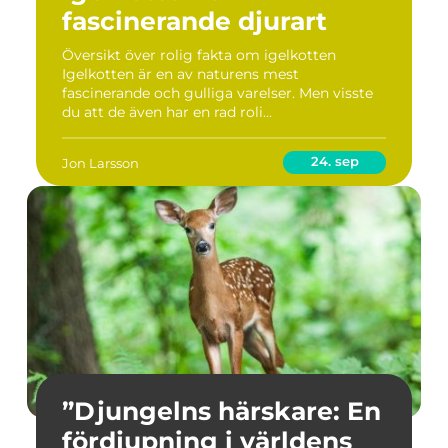
fascinerande djurart
Översikt över rolig fakta om igelkotten
Igelkotten är en av naturens mest
fascinerande och gulliga varelser. Men visste
du att de även har en rad roli...
24. sep
Jon Larsson
”Djungelns härskare: En
fördjupning i världens