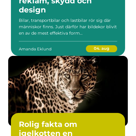
reklam, skydd och
design
Bilar, transportbilar och lastbilar rör sig där
människor finns. Just därför har bildekor blivit
en av de mest effektiva form...
04. aug
Amanda Eklund
Rolig fakta om
igelkotten en