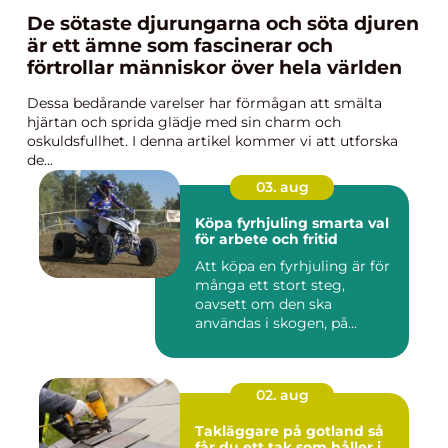
De sötaste djurungarna och söta djuren
är ett ämne som fascinerar och
förtrollar människor över hela världen
Dessa bedårande varelser har förmågan att smälta
hjärtan och sprida glädje med sin charm och
oskuldsfullhet. I denna artikel kommer vi att utforska
de...
03. aug
Köpa fyrhjuling smarta val
för arbete och fritid
Att köpa en fyrhjuling är för
många ett stort steg,
oavsett om den ska
användas i skogen, på
gården ...
02. aug
Takläggare på gotland så
får du ett tak som håller i