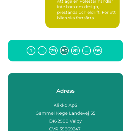
Att äga en Polestar handlar
inte bara om design,
prestanda och eldrift. För att
bilen ska fortsätta ...
1
…
79
80
81
…
95
Adress