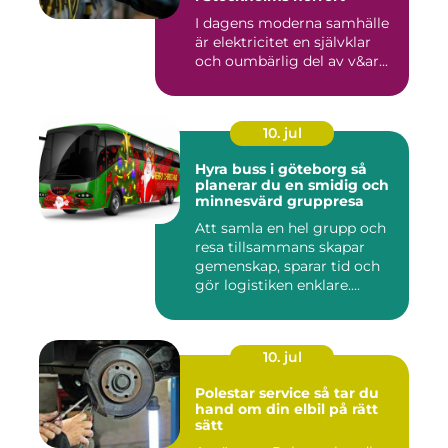
I dagens moderna samhälle
är elektricitet en självklar
och oumbärlig del av v&ar...
10. jul
Hyra buss i göteborg så
planerar du en smidig och
minnesvärd gruppresa
Att samla en hel grupp och
resa tillsammans skapar
gemenskap, sparar tid och
gör logistiken enklare....
10. jul
Polestar service så tar du
hand om din elbil på rätt
sätt