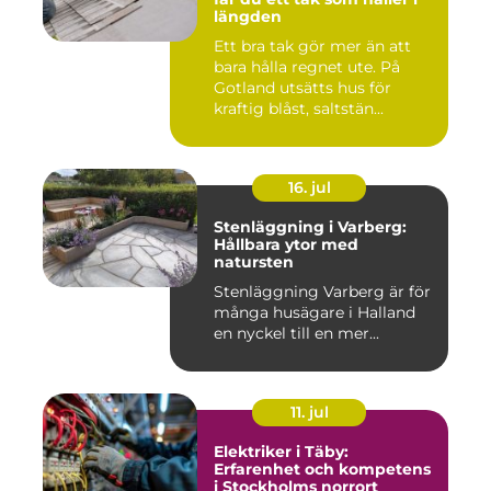
längden
Ett bra tak gör mer än att
bara hålla regnet ute. På
Gotland utsätts hus för
kraftig blåst, saltstän...
16. jul
Stenläggning i Varberg:
Hållbara ytor med
natursten
Stenläggning Varberg är för
många husägare i Halland
en nyckel till en mer...
11. jul
Elektriker i Täby:
Erfarenhet och kompetens
i Stockholms norrort