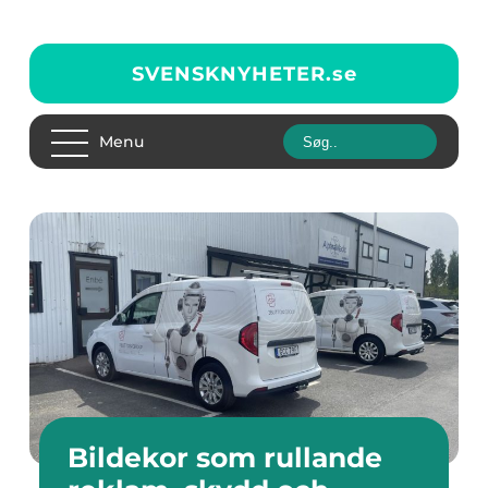
SVENSKNYHETER.
se
Menu
Bildekor som rullande