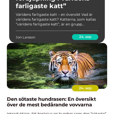
farligaste katt”
Världens farligaste katt – en översikt Vad är
världens farligaste katt? Katterna, som kallas
”världens farligaste katt”, är en grupp...
24. sep
Jon Larsson
24. sep
Den sötaste hundrasen: En översikt
över de mest bedårande vovvarna
Introduktion: Att beskriva en hundras som den ”sötaste”