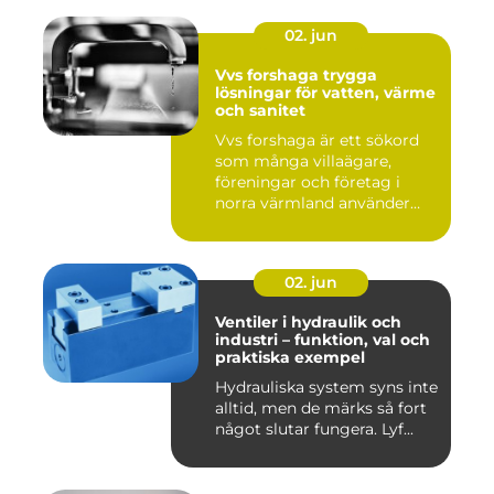
02. jun
Vvs forshaga trygga
lösningar för vatten, värme
och sanitet
Vvs forshaga är ett sökord
som många villaägare,
föreningar och företag i
norra värmland använder
nä...
02. jun
Ventiler i hydraulik och
industri – funktion, val och
praktiska exempel
Hydrauliska system syns inte
alltid, men de märks så fort
något slutar fungera. Lyf...