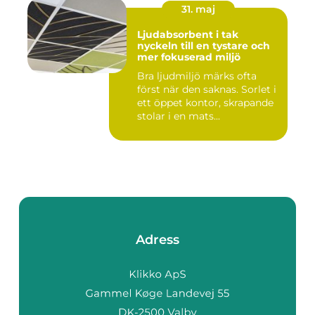
31. maj
Ljudabsorbent i tak
nyckeln till en tystare och
mer fokuserad miljö
Bra ljudmiljö märks ofta
först när den saknas. Sorlet i
ett öppet kontor, skrapande
stolar i en mats...
Adress