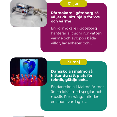
01. jun
Rörmokare i göteborg så
väljer du rätt hjälp för vvs
och värme
En rörmokare i Göteborg
hanterar allt som rör vatten,
värme och avlopp i både
villor, lägenheter och...
31. maj
Dansskola i malmö så
hittar du rätt plats för
teknik, glädje och
utveckling
En dansskola i Malmö är mer
än en lokal med speglar och
musik. För många blir den
en andra vardag, e...