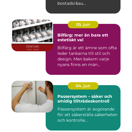
bostadsr&au...
05. jun
Bilfärg: mer än bara ett
estetiskt val
Bilfärg är ett ämne som ofta
leder tankarna till stil och
design. Men bakom varje
nyans finns en män...
04. jun
Passersystem – säker och
smidig tillträdeskontroll
Passersystem är avgörande
för att säkerställa säkerheten
och kontrolle...