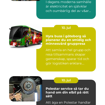
I dagens moderna samhälle
är elektricitet en självklar
och oumbärlig del av v&ar...
10. jul
Hyra buss i göteborg så
planerar du en smidig och
minnesvärd gruppresa
Att samla en hel grupp och
resa tillsammans skapar
gemenskap, sparar tid och
gör logistiken enklare....
10. jul
Polestar service så tar du
hand om din elbil på rätt
sätt
Att äga en Polestar handlar