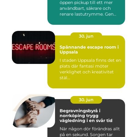
öppen pickup till ett mer
användbart, säkrare och
renare lastutrymme. Gen...
30. jun
Spännande escape room i
Uppsala
I staden Uppsala finns det en
plats där fantasi möter
verklighet och kreativitet
stäl...
30. jun
Begravningsbyrå i
norrköping trygg
vägledning i en svår tid
När någon dör förändras allt
på en sekund. Sorgen tar