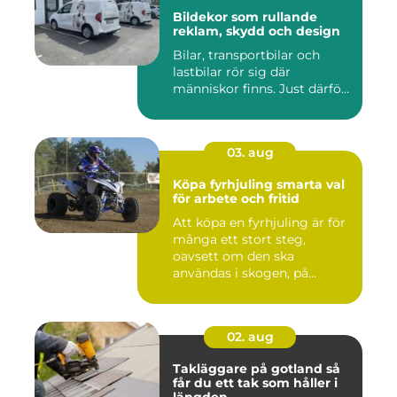
Bildekor som rullande
reklam, skydd och design
Bilar, transportbilar och
lastbilar rör sig där
människor finns. Just därfö...
03. aug
Köpa fyrhjuling smarta val
för arbete och fritid
Att köpa en fyrhjuling är för
många ett stort steg,
oavsett om den ska
användas i skogen, på
gården ...
02. aug
Takläggare på gotland så
får du ett tak som håller i