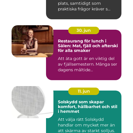
plats, samtidigt som
praktiska frågor kräver s...
30. jun
Restaurang för lunch i
Sälen: Mat, fjäll och afterski
för alla smaker
Att äta gott är en viktig del
av fjällsemestern. Många ser
dagens måltide...
11. jun
Solskydd som skapar
komfort, hållbarhet och stil
i hemmet
Att välja rätt Solskydd
handlar om mycket mer än
att skärma av starkt solljus.