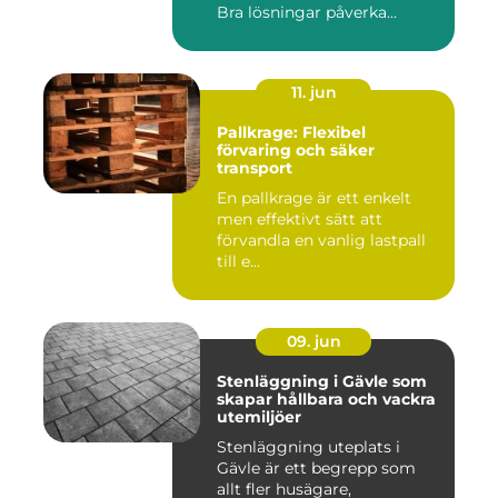
Bra lösningar påverka...
11. jun
Pallkrage: Flexibel
förvaring och säker
transport
En pallkrage är ett enkelt
men effektivt sätt att
förvandla en vanlig lastpall
till e...
09. jun
Stenläggning i Gävle som
skapar hållbara och vackra
utemiljöer
Stenläggning uteplats i
Gävle är ett begrepp som
allt fler husägare,