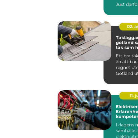
Just därfö.
02. 
Taklägga
gotland så får du ett
tak som hå
längden
Ett bra ta
än att bar
regnet ute
Gotland u
för kraftig
saltstän...
11. j
Elektriker
Erfarenhe
kompeten
Stockholm
I dagens 
samhälle 
elektricite