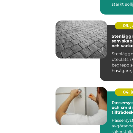
starkt soll
lösningar 
09. 
Stenläggn
som skapa
och vackr
utemiljöe
Stenläggn
uteplats i 
begrepp so
husägare,
bostadsr&a
04. 
Passersys
och smid
tillträdes
Passersys
avgörande 
säkerställ