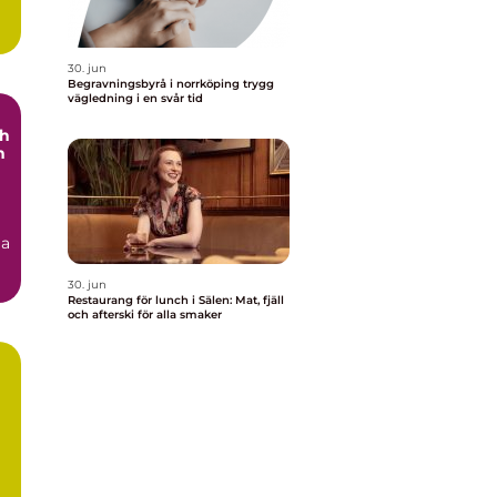
30. jun
Begravningsbyrå i norrköping trygg
vägledning i en svår tid
ch
h
ga
30. jun
Restaurang för lunch i Sälen: Mat, fjäll
och afterski för alla smaker