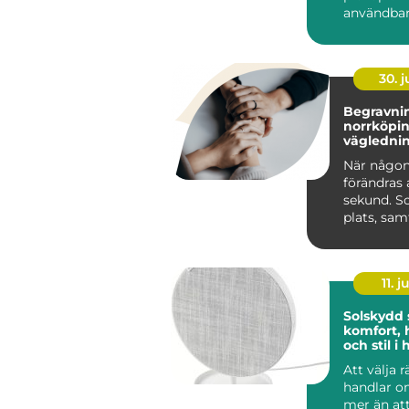
användbar
och renar
lastutrymm
30. 
Begravnin
norrköping tr
väglednin
tid
När någon
förändras 
sekund. S
plats, sa
praktiska 
kräver s...
11. j
Solskydd
komfort, 
och stil 
Att välja 
handlar 
mer än at