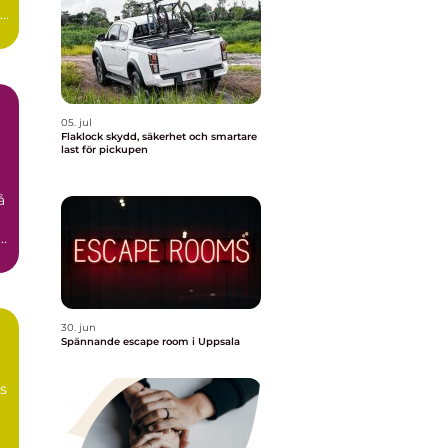
id
05. jul
Flaklock skydd, säkerhet och smartare
last för pickupen
å
n
30. jun
Spännande escape room i Uppsala
ns