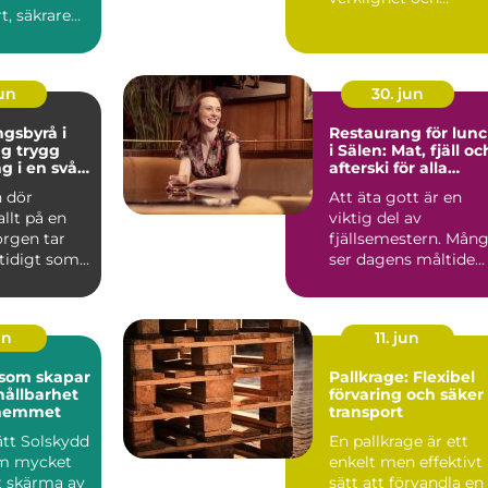
t, säkrare
kreativitet stäl...
e
e. Gen...
jun
30. jun
gsbyrå i
Restaurang för lun
ygg
i Sälen: Mat, fjäll oc
g i en svår
afterski för alla
smaker
 dör
Att äta gott är en
allt på en
viktig del av
orgen tar
fjällsemestern. Mån
mtidigt som
ser dagens måltide...
frågor
un
11. jun
 som skapar
Pallkrage: Flexibel
hållbarhet
förvaring och säker
i hemmet
transport
rätt Solskydd
En pallkrage är ett
om mycket
enkelt men effektivt
t skärma av
sätt att förvandla en