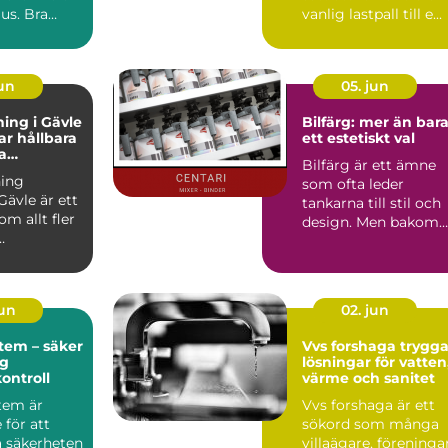
jus. Bra
vanlig lastpall till e...
påverka...
jun
05. jun
ing i Gävle
Bilfärg: mer än bar
r hållbara
ett estetiskt val
a
Bilfärg är ett ämne
r
ing
som ofta leder
Gävle är ett
tankarna till stil och
m allt fler
design. Men bakom
varje nyans finns en
u...
män...
jun
02. jun
tem – säker
Vvs forshaga trygga
ig
lösningar för vatten
kontroll
värme och sanitet
tem är
Vvs forshaga är ett
för att
sökord som många
a säkerheten
villaägare, föreninga