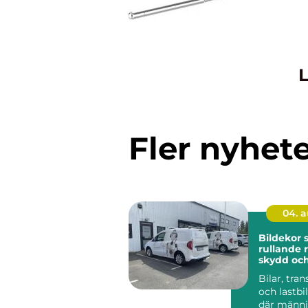
L
Fler nyhet
04. 
Bildekor
rullande 
skydd oc
Bilar, tran
och lastbil
där männis