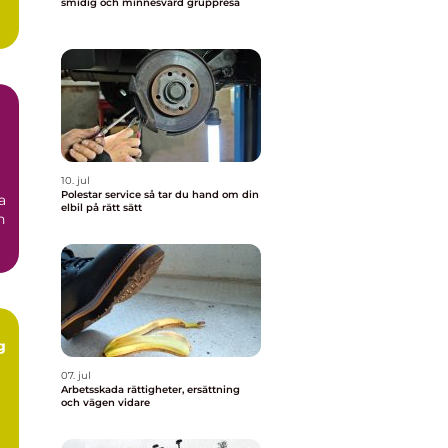
smidig och minnesvärd gruppresa
10. jul
Polestar service så tar du hand om din
a
elbil på rätt sätt
n
g
07. jul
Arbetsskada rättigheter, ersättning
och vägen vidare