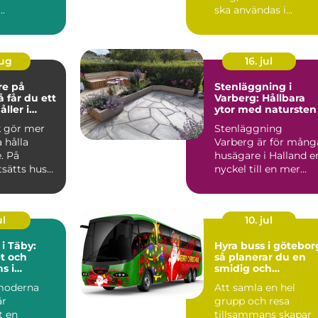
..
ska användas i
skogen, på gården ...
aug
16. jul
re på
Stenläggning i
Varberg: Hållbara
ller i
ytor med natursten
k gör mer
Stenläggning
a hålla
Varberg är för mång
. På
husägare i Halland e
tsätts hus
nyckel till en mer...
 blåst,
ul
10. jul
 i Täby:
Hyra buss i götebor
t och
så planerar du en
s i
smidig och
s norrort
minnesvärd
moderna
Att samla en hel
gruppresa
är
grupp och resa
t en
tillsammans skapar