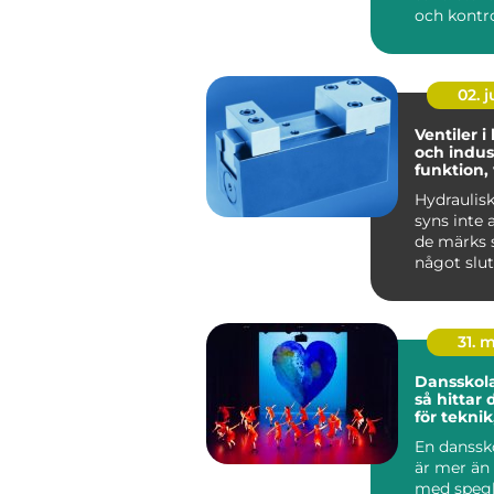
och kontrol
02. 
Ventiler i
och indust
funktion,
praktiska
Hydraulis
syns inte 
de märks s
något slut
Lyf...
31. 
Dansskol
så hittar 
för teknik
och utvec
En danssk
är mer än 
med spegl