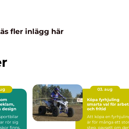
äs fler inlägg här
er
aug
03. aug
 som
Köpa fyrhjuling
reklam,
smarta val för arbe
h design
och fritid
sportbilar
Att köpa en fyrhjuli
ar rör sig
är för många ett sto
kor finns.
steg, oavsett om de