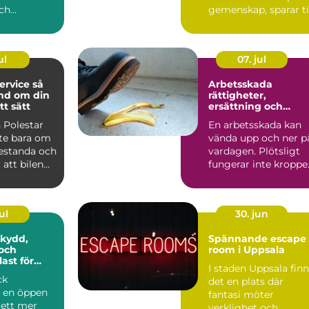
och
gemenskap, sparar t
 del av
och gör logistiken
enklare....
ul
07. jul
rvice så
Arbetsskada
nd om din
rättigheter,
tt sätt
ersättning och
vägen vidare
 Polestar
En arbetsskada kan
nte bara om
vända upp och ner p
restanda och
vardagen. Plötsligt
r att bilen
fungerar inte kroppe
a ...
som vanligt, inkom...
ul
30. jun
Spännande escape
och
room i Uppsala
ast för
I staden Uppsala fin
ck
det en plats där
r en öppen
fantasi möter
l ett mer
verklighet och