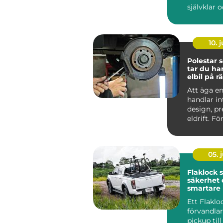
självklar 
oumbärlig
v&ar...
10. j
Polestar se
tar du ha
elbil på rä
Att äga en
handlar i
design, p
eldrift. Fö
ska fortsätt
05. j
Flaklock skydd,
säkerhet 
smartare l
pickupen
Ett Flaklo
förvandla
pickup til