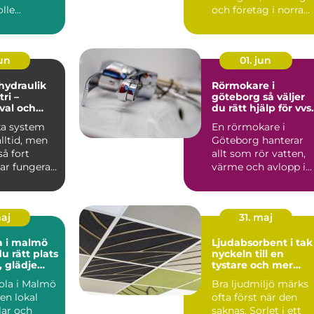
le...
och företag i norra
värmland använder
nä...
jun
01. jun
 hydraulik
Rörmokare i
ri –
göteborg så väljer
 val och
du rätt hjälp för vvs
 exempel
och värme
ka system
En rörmokare i
alltid, men
Göteborg hanterar
å fort
allt som rör vatten,
ar fungera.
värme och avlopp i
både villor,
lägenheter och...
maj
31. maj
a i malmö
Ljudabsorbent i tak
du rätt plats
nyckeln till en
, glädje
tystare och mer
kling
fokuserad miljö
ola i Malmö
Bra ljudmiljö märks
en lokal
ofta först när den
ar och
saknas. Sorlet i ett