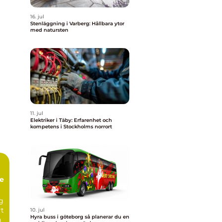
16. jul
Stenläggning i Varberg: Hållbara ytor
med natursten
11. jul
Elektriker i Täby: Erfarenhet och
kompetens i Stockholms norrort
te
ng
rt
10. jul
Hyra buss i göteborg så planerar du en
n