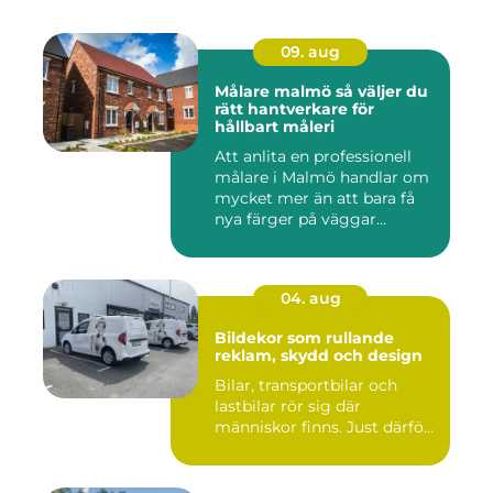
09. aug
Målare malmö så väljer du
rätt hantverkare för
hållbart måleri
Att anlita en professionell
målare i Malmö handlar om
mycket mer än att bara få
nya färger på väggar...
04. aug
Bildekor som rullande
reklam, skydd och design
Bilar, transportbilar och
lastbilar rör sig där
människor finns. Just därfö...