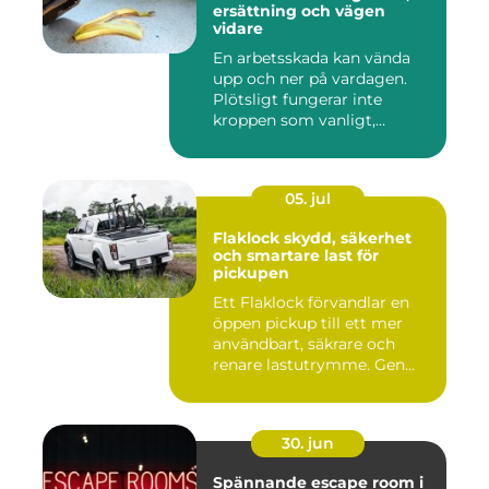
ersättning och vägen
vidare
En arbetsskada kan vända
upp och ner på vardagen.
Plötsligt fungerar inte
kroppen som vanligt,
inkom...
05. jul
Flaklock skydd, säkerhet
och smartare last för
pickupen
Ett Flaklock förvandlar en
öppen pickup till ett mer
användbart, säkrare och
renare lastutrymme. Gen...
30. jun
Spännande escape room i