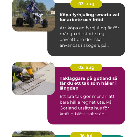
03. aug
Köpa fyrhjuling smarta val
för arbete och fritid
Att köpa en fyrhjuling är för
många ett stort steg,
oavsett om den ska
användas i skogen, på
gården ...
02. aug
Takläggare på gotland så
får du ett tak som håller i
längden
Ett bra tak gör mer än att
bara hålla regnet ute. På
Gotland utsätts hus för
kraftig blåst, saltstän...
16. jul