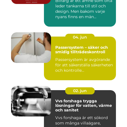
Bilfärg är ett ämne som ofta
leder tankarna till stil och
design. Men bakom varje
nyans finns en män...
04. jun
Passersystem – säker och
smidig tillträdeskontroll
Passersystem är avgörande
för att säkerställa säkerheten
och kontrolle...
02. jun
Vvs forshaga trygga
lösningar för vatten, värme
och sanitet
Vvs forshaga är ett sökord
som många villaägare,