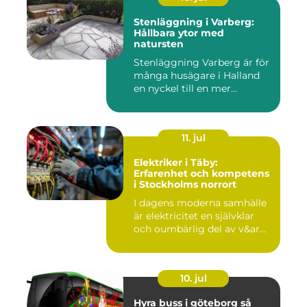
Stenläggning i Varberg:
Hållbara ytor med
natursten
Stenläggning Varberg är för
många husägare i Halland
en nyckel till en mer...
11. jul
Elektriker i Täby:
Erfarenhet och kompetens
i Stockholms norrort
I dagens moderna samhälle
är elektricitet en självklar
och oumbärlig del av v&ar...
10. jul
Hyra buss i göteborg så