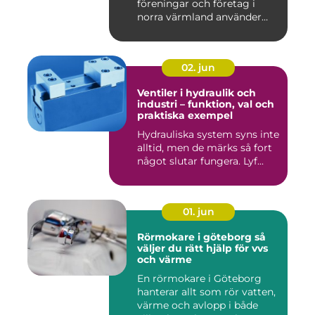
föreningar och företag i
norra värmland använder
nä...
02. jun
Ventiler i hydraulik och
industri – funktion, val och
praktiska exempel
Hydrauliska system syns inte
alltid, men de märks så fort
något slutar fungera. Lyf...
01. jun
Rörmokare i göteborg så
väljer du rätt hjälp för vvs
och värme
En rörmokare i Göteborg
hanterar allt som rör vatten,
värme och avlopp i både