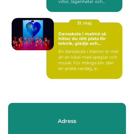
villor, lägenheter och...
31. maj
Dansskola i malmö så
hittar du rätt plats för
teknik, glädje och
utveckling
En dansskola i Malmö är mer
än en lokal med speglar och
musik. För många blir den
en andra vardag, e...
Adress