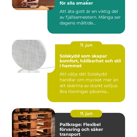
för alla smaker
Att äta gott är en viktig del
av fjällsemestern. Många ser
dagens måltide...
11. jun
Solskydd som skapar
komfort, hållbarhet och stil
i hemmet
Att välja rätt Solskydd
handlar om mycket mer än
att skärma av starkt solljus.
Bra lösningar påverka...
11. jun
Pallkrage: Flexibel
förvaring och säker
transport