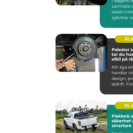
I dagens 
samhälle 
elektricite
självklar 
oumbärlig
v&ar...
10. j
Polestar se
tar du ha
elbil på rä
Att äga en
handlar i
design, p
eldrift. Fö
ska fortsätt
05. j
Flaklock skydd,
säkerhet 
smartare l
pickupen