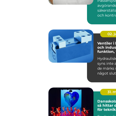
Passersys
avgörande 
säkerställ
och kontrol
02. 
Ventiler i
och indust
funktion,
praktiska
Hydraulis
syns inte 
de märks s
något slut
Lyf...
31. 
Dansskol
så hittar 
för teknik
och utvec