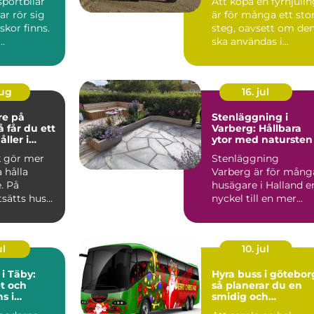
sportbilar
Att köpa en fyrhjuli
ar rör sig
är för många ett sto
kor finns.
steg, oavsett om de
..
ska användas i
skogen, på gården ...
aug
16. jul
re på
Stenläggning i
Varberg: Hållbara
ller i
ytor med natursten
k gör mer
Stenläggning
a hålla
Varberg är för mång
. På
husägare i Halland e
tsätts hus
nyckel till en mer...
 blåst,
ul
10. jul
 i Täby:
Hyra buss i götebor
t och
så planerar du en
s i
smidig och
s norrort
minnesvärd