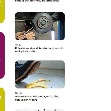
ng
smidig och minnesvärd gruppresa
rt
n
10. jul
Polestar service så tar du hand om din
elbil på rätt sätt
a
n
07. jul
g
Arbetsskada rättigheter, ersättning
och vägen vidare