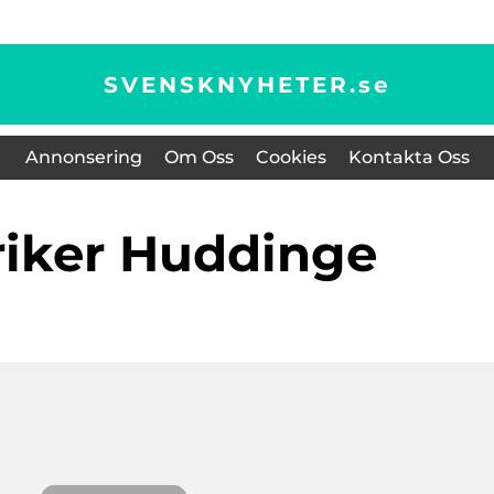
SVENSKNYHETER.
se
Annonsering
Om Oss
Cookies
Kontakta Oss
triker Huddinge