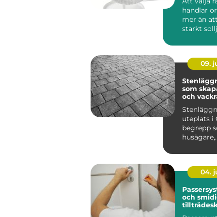
Att välja 
handlar 
mer än at
starkt soll
lösningar 
09. 
Stenläggn
som skapa
och vackr
utemiljöe
Stenläggn
uteplats i 
begrepp so
husägare,
bostadsr&a
04. 
Passersys
och smid
tillträdes