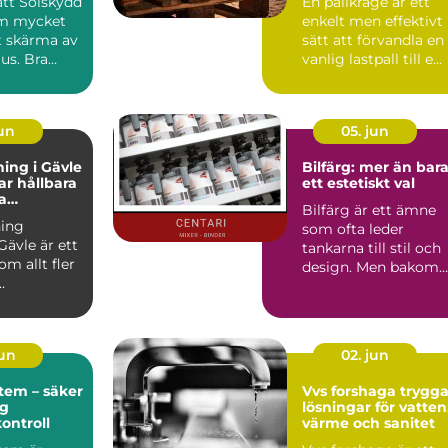
rätt Solskydd
En pallkrage är ett
om mycket
enkelt men effektivt
t skärma av
sätt att förvandla en
jus. Bra
vanlig lastpall till e...
påverka...
jun
05. jun
ing i Gävle
Bilfärg: mer än bar
r hållbara
ett estetiskt val
a
Bilfärg är ett ämne
r
ing
som ofta leder
Gävle är ett
tankarna till stil och
m allt fler
design. Men bakom
varje nyans finns en
u...
män...
jun
02. jun
tem – säker
Vvs forshaga trygga
ig
lösningar för vatten
kontroll
värme och sanitet