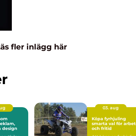
äs fler inlägg här
er
aug
03. aug
 som
Köpa fyrhjuling
reklam,
smarta val för arbe
h design
och fritid