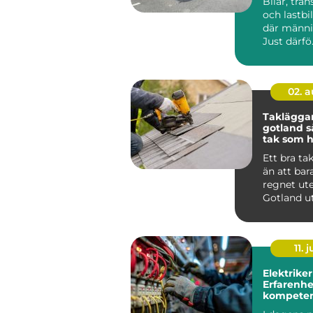
Bilar, tran
och lastbil
där männis
Just därfö.
02. 
Taklägga
gotland så får du ett
tak som hå
längden
Ett bra ta
än att bar
regnet ute
Gotland u
för kraftig
saltstän...
11. j
Elektriker
Erfarenhe
kompeten
Stockholm