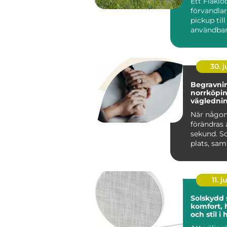
Ett Flaklo
förvandla
pickup til
användbar
och renar
lastutrymm
30. 
Begravnin
norrköping tr
väglednin
tid
När någon
förändras 
sekund. S
plats, sa
praktiska 
kräver s...
11. j
Solskydd
komfort, 
och stil 