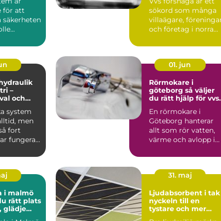
tem är
Vvs forshaga är ett
för att
sökord som många
a säkerheten
villaägare, föreninga
le...
och företag i norra
värmland använder
nä...
jun
01. jun
 hydraulik
Rörmokare i
ri –
göteborg så väljer
 val och
du rätt hjälp för vvs
 exempel
och värme
ka system
En rörmokare i
alltid, men
Göteborg hanterar
å fort
allt som rör vatten,
ar fungera.
värme och avlopp i
både villor,
lägenheter och...
maj
31. maj
a i malmö
Ljudabsorbent i tak
du rätt plats
nyckeln till en
, glädje
tystare och mer
kling
fokuserad miljö