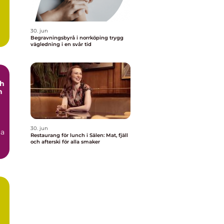
30. jun
Begravningsbyrå i norrköping trygg
vägledning i en svår tid
ch
h
30. jun
ga
Restaurang för lunch i Sälen: Mat, fjäll
och afterski för alla smaker