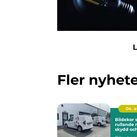
L
Fler nyhet
04. 
Bildekor
rullande 
skydd oc