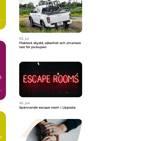
id
05. jul
Flaklock skydd, säkerhet och smartare
last för pickupen
å
n
30. jun
Spännande escape room i Uppsala
ns