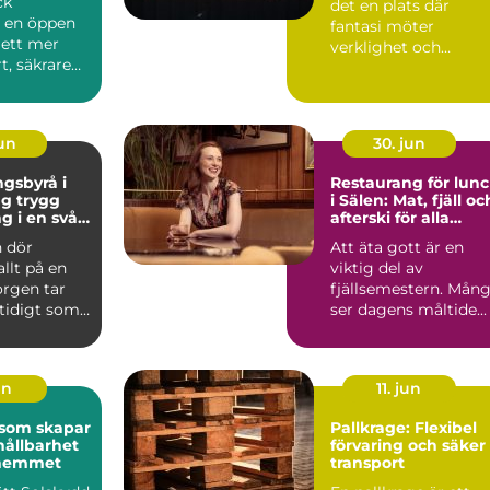
ck
det en plats där
r en öppen
fantasi möter
l ett mer
verklighet och
t, säkrare
kreativitet stäl...
e
e. Gen...
jun
30. jun
gsbyrå i
Restaurang för lun
ygg
i Sälen: Mat, fjäll oc
g i en svår
afterski för alla
smaker
 dör
Att äta gott är en
allt på en
viktig del av
orgen tar
fjällsemestern. Mån
mtidigt som
ser dagens måltide...
frågor
un
11. jun
 som skapar
Pallkrage: Flexibel
hållbarhet
förvaring och säker
i hemmet
transport