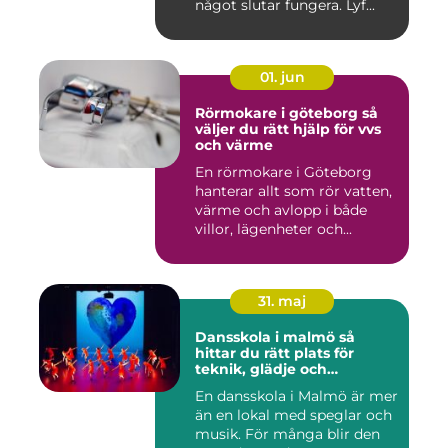
något slutar fungera. Lyf...
01. jun
Rörmokare i göteborg så
väljer du rätt hjälp för vvs
och värme
En rörmokare i Göteborg
hanterar allt som rör vatten,
värme och avlopp i både
villor, lägenheter och...
31. maj
Dansskola i malmö så
hittar du rätt plats för
teknik, glädje och
utveckling
En dansskola i Malmö är mer
än en lokal med speglar och
musik. För många blir den