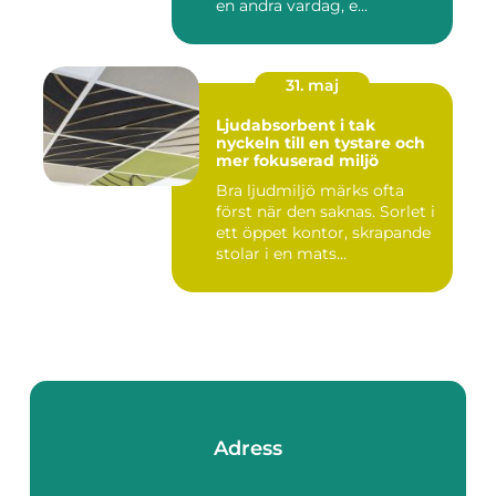
en andra vardag, e...
31. maj
Ljudabsorbent i tak
nyckeln till en tystare och
mer fokuserad miljö
Bra ljudmiljö märks ofta
först när den saknas. Sorlet i
ett öppet kontor, skrapande
stolar i en mats...
Adress