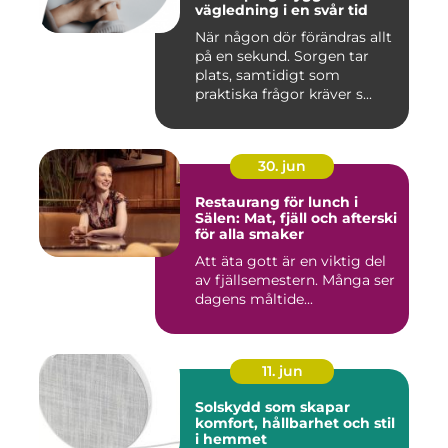
vägledning i en svår tid
När någon dör förändras allt
på en sekund. Sorgen tar
plats, samtidigt som
praktiska frågor kräver s...
30. jun
Restaurang för lunch i
Sälen: Mat, fjäll och afterski
för alla smaker
Att äta gott är en viktig del
av fjällsemestern. Många ser
dagens måltide...
11. jun
Solskydd som skapar
komfort, hållbarhet och stil
i hemmet