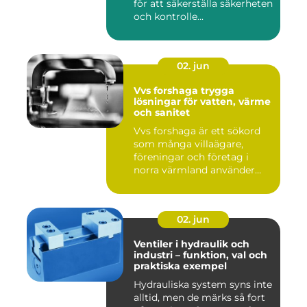
för att säkerställa säkerheten
och kontrolle...
02. jun
Vvs forshaga trygga
lösningar för vatten, värme
och sanitet
Vvs forshaga är ett sökord
som många villaägare,
föreningar och företag i
norra värmland använder
nä...
02. jun
Ventiler i hydraulik och
industri – funktion, val och
praktiska exempel
Hydrauliska system syns inte
alltid, men de märks så fort