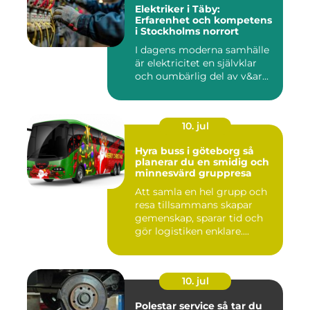
Elektriker i Täby:
Erfarenhet och kompetens
i Stockholms norrort
I dagens moderna samhälle
är elektricitet en självklar
och oumbärlig del av v&ar...
10. jul
Hyra buss i göteborg så
planerar du en smidig och
minnesvärd gruppresa
Att samla en hel grupp och
resa tillsammans skapar
gemenskap, sparar tid och
gör logistiken enklare....
10. jul
Polestar service så tar du