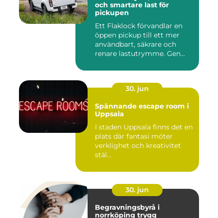
och smartare last för
pickupen
Ett Flaklock förvandlar en
öppen pickup till ett mer
användbart, säkrare och
renare lastutrymme. Gen...
30. jun
Spännande escape room i
Uppsala
I staden Uppsala finns det en
plats där fantasi möter
verklighet och kreativitet
stäl...
30. jun
Begravningsbyrå i
norrköping trygg