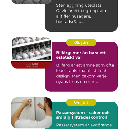
Stenläggning uteplats i
Gävle är ett begrepp som
allt fler husägare,
bostadsr&au...
05. jun
Bilfärg: mer än bara ett
estetiskt val
Bilfärg är ett ämne som ofta
leder tankarna till stil och
design. Men bakom varje
nyans finns en män...
04. jun
Passersystem – säker och
smidig tillträdeskontroll
Passersystem är avgörande