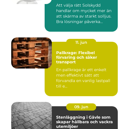
Att välja rätt Solskydd
handlar om mycket mer än
att skärma av starkt solljus.
Bra lösningar påverka...
11. jun
Pallkrage: Flexibel
förvaring och säker
transport
En pallkrage är ett enkelt
men effektivt sätt att
förvandla en vanlig lastpall
till e...
09. jun
Stenläggning i Gävle som
skapar hållbara och vackra
utemiljöer