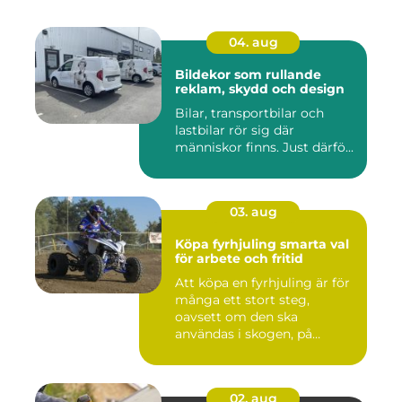
04. aug
Bildekor som rullande
reklam, skydd och design
Bilar, transportbilar och
lastbilar rör sig där
människor finns. Just därfö...
03. aug
Köpa fyrhjuling smarta val
för arbete och fritid
Att köpa en fyrhjuling är för
många ett stort steg,
oavsett om den ska
användas i skogen, på
gården ...
02. aug