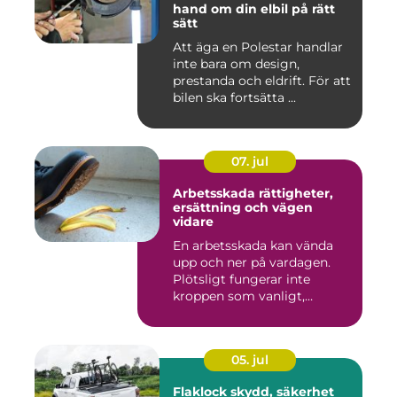
hand om din elbil på rätt
sätt
Att äga en Polestar handlar
inte bara om design,
prestanda och eldrift. För att
bilen ska fortsätta ...
07. jul
Arbetsskada rättigheter,
ersättning och vägen
vidare
En arbetsskada kan vända
upp och ner på vardagen.
Plötsligt fungerar inte
kroppen som vanligt,
inkom...
05. jul
Flaklock skydd, säkerhet