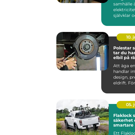
samhälle 
elektricite
självklar 
oumbärlig
v&ar...
10. j
Polestar se
tar du ha
elbil på rä
Att äga en
handlar i
design, p
eldrift. Fö
ska fortsätt
05. j
Flaklock skydd,
säkerhet 
smartare l
pickupen
Ett Flaklo