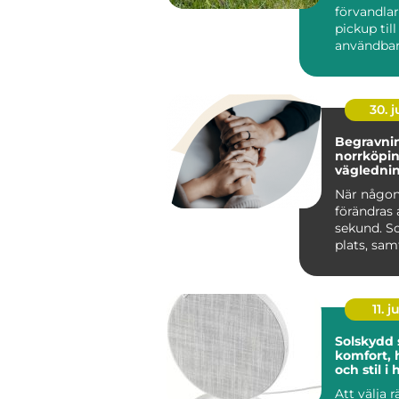
förvandla
pickup til
användbar
och renar
lastutrymm
30. 
Begravnin
norrköping tr
väglednin
tid
När någon
förändras 
sekund. S
plats, sa
praktiska 
kräver s...
11. j
Solskydd
komfort, 
och stil 
Att välja 