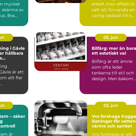
om mycket
enkelt men effektivt
t skärma av
sätt att förvandla en
jus. Bra
vanlig lastpall till e...
påverka...
jun
05. jun
ing i Gävle
Bilfärg: mer än bar
r hållbara
ett estetiskt val
a
Bilfärg är ett ämne
r
ing
som ofta leder
Gävle är ett
tankarna till stil och
m allt fler
design. Men bakom
varje nyans finns en
u...
män...
jun
02. jun
tem – säker
Vvs forshaga trygga
ig
lösningar för vatten
kontroll
värme och sanitet
tem är
Vvs forshaga är ett