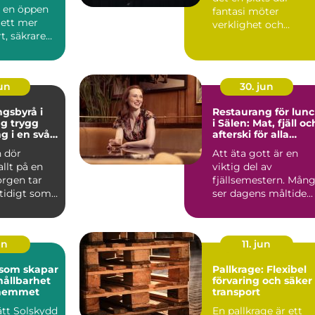
r en öppen
fantasi möter
l ett mer
verklighet och
t, säkrare
kreativitet stäl...
e
e. Gen...
jun
30. jun
gsbyrå i
Restaurang för lun
ygg
i Sälen: Mat, fjäll oc
g i en svår
afterski för alla
smaker
 dör
Att äta gott är en
allt på en
viktig del av
orgen tar
fjällsemestern. Mån
mtidigt som
ser dagens måltide...
frågor
un
11. jun
 som skapar
Pallkrage: Flexibel
hållbarhet
förvaring och säker
i hemmet
transport
rätt Solskydd
En pallkrage är ett