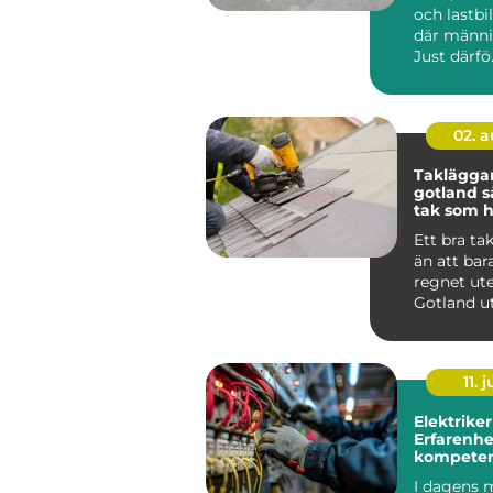
och lastbil
där männis
Just därfö.
02. 
Taklägga
gotland så får du ett
tak som hå
längden
Ett bra ta
än att bar
regnet ute
Gotland u
för kraftig
saltstän...
11. j
Elektriker
Erfarenhe
kompeten
Stockholm
I dagens 