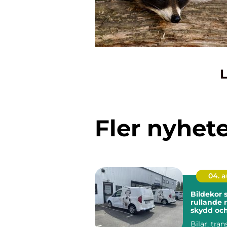
L
Fler nyhet
04. 
Bildekor
rullande 
skydd oc
Bilar, tran