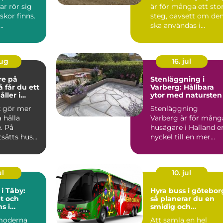
ar rör sig
är för många ett sto
kor finns.
steg, oavsett om de
..
ska användas i
skogen, på gården ...
aug
16. jul
re på
Stenläggning i
Varberg: Hållbara
ller i
ytor med natursten
k gör mer
Stenläggning
a hålla
Varberg är för mång
. På
husägare i Halland e
tsätts hus
nyckel till en mer...
 blåst,
ul
10. jul
 i Täby:
Hyra buss i götebor
t och
så planerar du en
s i
smidig och
s norrort
minnesvärd
moderna
Att samla en hel
gruppresa