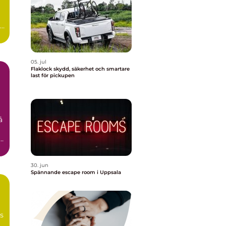
id
05. jul
Flaklock skydd, säkerhet och smartare
last för pickupen
å
n
30. jun
Spännande escape room i Uppsala
ns