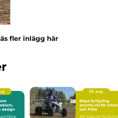
äs fler inlägg här
er
aug
03. aug
 som
Köpa fyrhjuling
reklam,
smarta val för arbe
h design
och fritid
sportbilar
Att köpa en fyrhjuli