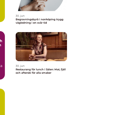
30. jun
Begravningsbyrå i norrköping trygg
vägledning i en svår tid
ch
h
ga
30. jun
Restaurang för lunch i Sälen: Mat, fjäll
och afterski för alla smaker