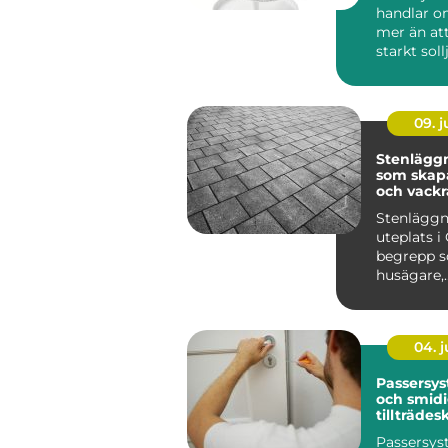
handlar 
mer än at
starkt soll
lösningar 
09. 
Stenläggn
som skapa
och vackr
utemiljöe
Stenläggn
uteplats i 
begrepp so
husägare,
bostadsr&a
04. 
Passersys
och smid
tillträdes
Passersys