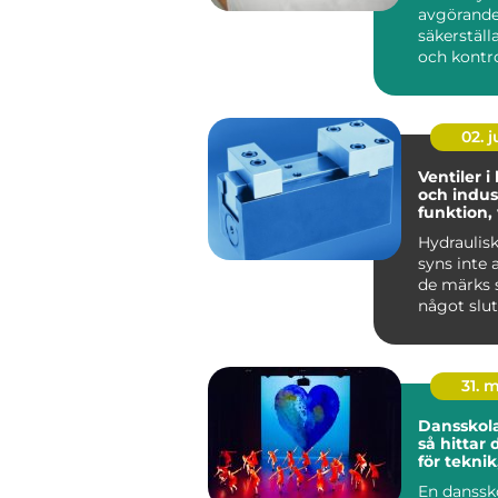
avgörande 
säkerställ
och kontrol
02. 
Ventiler i
och indust
funktion,
praktiska
Hydraulis
syns inte 
de märks s
något slut
Lyf...
31. 
Dansskol
så hittar 
för teknik
och utvec
En danssk