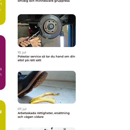
smidig och minnesvärd gruppresa
rt
n
10. jul
Polestar service så tar du hand om din
elbil på rätt sätt
a
n
07. jul
g
Arbetsskada rättigheter, ersättning
och vägen vidare