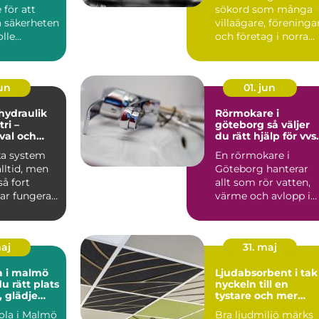
för att
sökord som många
a säkerheten
villaägare, föreninga
le...
och företag i norra
värmland använder
nä...
jun
01. jun
 hydraulik
Rörmokare i
ri –
göteborg så väljer
 val och
du rätt hjälp för vvs
 exempel
och värme
ka system
En rörmokare i
alltid, men
Göteborg hanterar
å fort
allt som rör vatten,
ar fungera.
värme och avlopp i
både villor,
lägenheter och...
maj
31. maj
a i malmö
Ljudabsorbent i tak
du rätt plats
nyckeln till en
, glädje
tystare och mer
kling
fokuserad miljö
ola i Malmö
Bra ljudmiljö märks