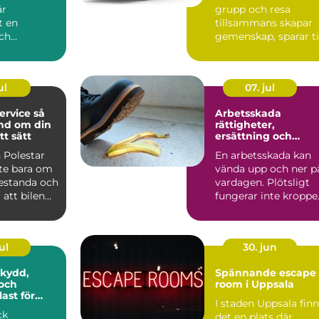
är
grupp och resa
t en
tillsammans skapar
och
gemenskap, sparar t
 del av
och gör logistiken
enklare....
ul
07. jul
rvice så
Arbetsskada
nd om din
rättigheter,
tt sätt
ersättning och
vägen vidare
 Polestar
En arbetsskada kan
nte bara om
vända upp och ner p
restanda och
vardagen. Plötsligt
r att bilen
fungerar inte kroppe
a ...
som vanligt, inkom...
ul
30. jun
Spännande escape
och
room i Uppsala
ast för
I staden Uppsala fin
ck
det en plats där