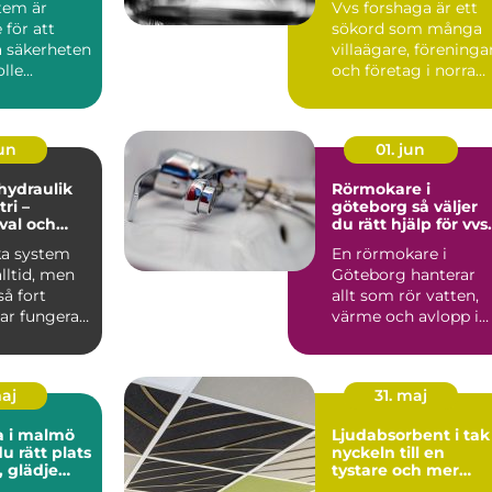
tem är
Vvs forshaga är ett
för att
sökord som många
a säkerheten
villaägare, föreninga
le...
och företag i norra
värmland använder
nä...
jun
01. jun
 hydraulik
Rörmokare i
ri –
göteborg så väljer
 val och
du rätt hjälp för vvs
 exempel
och värme
ka system
En rörmokare i
alltid, men
Göteborg hanterar
å fort
allt som rör vatten,
ar fungera.
värme och avlopp i
både villor,
lägenheter och...
maj
31. maj
a i malmö
Ljudabsorbent i tak
du rätt plats
nyckeln till en
, glädje
tystare och mer
kling
fokuserad miljö