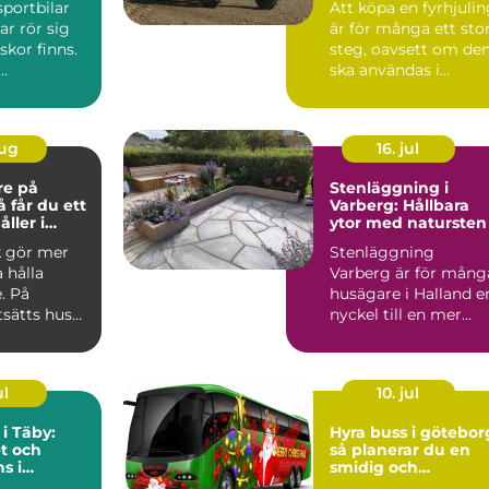
sportbilar
Att köpa en fyrhjuli
ar rör sig
är för många ett sto
kor finns.
steg, oavsett om de
..
ska användas i
skogen, på gården ...
aug
16. jul
re på
Stenläggning i
Varberg: Hållbara
ller i
ytor med natursten
k gör mer
Stenläggning
a hålla
Varberg är för mång
. På
husägare i Halland e
tsätts hus
nyckel till en mer...
 blåst,
ul
10. jul
 i Täby:
Hyra buss i götebor
t och
så planerar du en
s i
smidig och
s norrort
minnesvärd