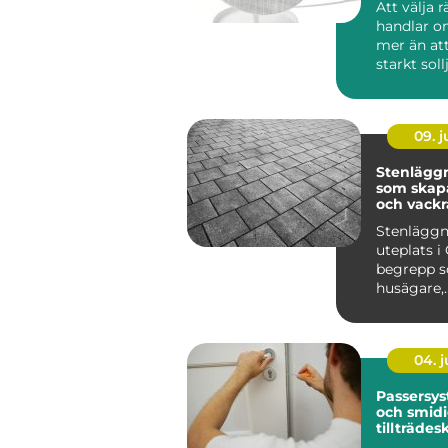
Att välja 
handlar 
mer än at
starkt soll
lösningar 
09. 
Stenläggn
som skapa
och vackr
utemiljöe
Stenläggn
uteplats i 
begrepp so
husägare,
bostadsr&a
04. 
Passersys
och smid
tillträdes