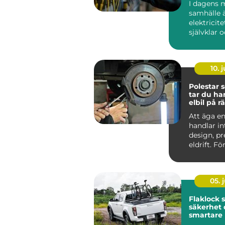
I dagens 
samhälle 
elektricite
självklar 
oumbärlig
v&ar...
10. j
Polestar se
tar du ha
elbil på rä
Att äga en
handlar i
design, p
eldrift. Fö
ska fortsätt
05. j
Flaklock skydd,
säkerhet 
smartare l
pickupen