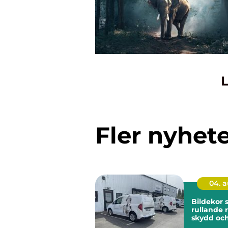
L
Fler nyhet
04. 
Bildekor
rullande 
skydd oc