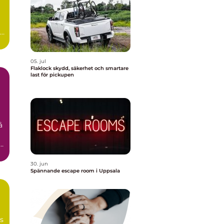
id
05. jul
Flaklock skydd, säkerhet och smartare
last för pickupen
å
n
30. jun
Spännande escape room i Uppsala
ns