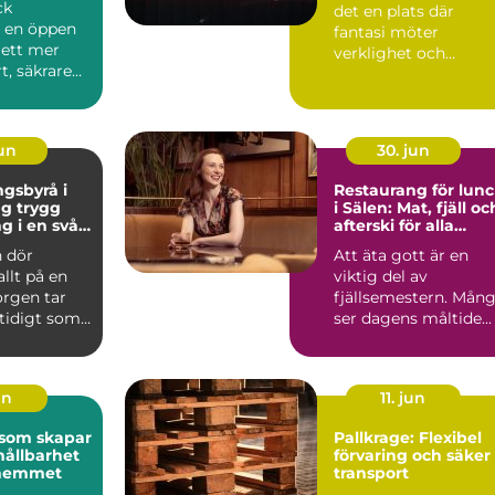
ck
det en plats där
r en öppen
fantasi möter
l ett mer
verklighet och
t, säkrare
kreativitet stäl...
e
e. Gen...
jun
30. jun
gsbyrå i
Restaurang för lun
ygg
i Sälen: Mat, fjäll oc
g i en svår
afterski för alla
smaker
 dör
Att äta gott är en
allt på en
viktig del av
orgen tar
fjällsemestern. Mån
mtidigt som
ser dagens måltide...
frågor
un
11. jun
 som skapar
Pallkrage: Flexibel
hållbarhet
förvaring och säker
i hemmet
transport