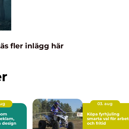
äs fler inlägg här
er
aug
03. aug
 som
Köpa fyrhjuling
reklam,
smarta val för arbe
h design
och fritid