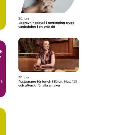
30. jun
Begravningsbyrå i norrköping trygg
vägledning i en svår tid
ch
h
30. jun
ga
Restaurang för lunch i Sälen: Mat, fjäll
och afterski för alla smaker