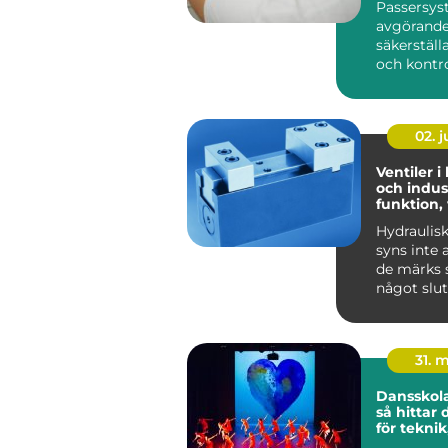
Passersys
avgörande 
säkerställ
och kontrol
02. 
Ventiler i
och indust
funktion,
praktiska
Hydraulis
syns inte 
de märks s
något slut
Lyf...
31. 
Dansskol
så hittar 
för teknik
och utvec