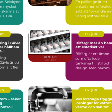
rätt Solskydd
En pallkrage är ett
om mycket
enkelt men effektivt
t skärma av
sätt att förvandla en
jus. Bra
vanlig lastpall till e...
påverka...
jun
05. jun
ing i Gävle
Bilfärg: mer än bar
r hållbara
ett estetiskt val
a
Bilfärg är ett ämne
r
ing
som ofta leder
Gävle är ett
tankarna till stil och
m allt fler
design. Men bakom
varje nyans finns en
u...
män...
jun
02. jun
tem – säker
Vvs forshaga trygga
ig
lösningar för vatten
kontroll
värme och sanitet