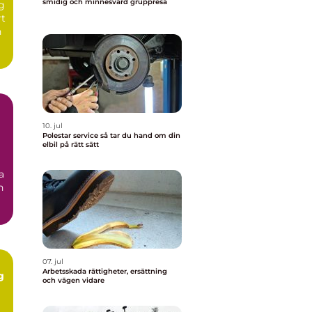
smidig och minnesvärd gruppresa
ng
rt
n
10. jul
Polestar service så tar du hand om din
elbil på rätt sätt
a
n
07. jul
Arbetsskada rättigheter, ersättning
g
och vägen vidare