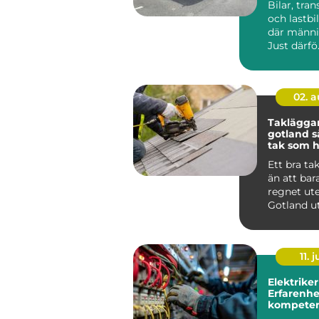
Bilar, tran
och lastbil
där männis
Just därfö.
02. 
Taklägga
gotland så får du ett
tak som hå
längden
Ett bra ta
än att bar
regnet ute
Gotland u
för kraftig
saltstän...
11. j
Elektriker
Erfarenhe
kompeten
Stockholm