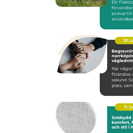
Ett Flaklo
förvandla
pickup til
användbar
och renar
lastutrymm
30. 
Begravnin
norrköping tr
väglednin
tid
När någon
förändras 
sekund. S
plats, sa
praktiska 
kräver s...
11. j
Solskydd
komfort, 
och stil 