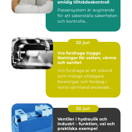
smidig tillträdeskontroll
Passersystem är avgörande
för att säkerställa säkerheten
och kontrolle...
02. jun
Vvs forshaga trygga
lösningar för vatten, värme
och sanitet
Vvs forshaga är ett sökord
som många villaägare,
föreningar och företag i
norra värmland använder
nä...
02. jun
Ventiler i hydraulik och
industri – funktion, val och
praktiska exempel