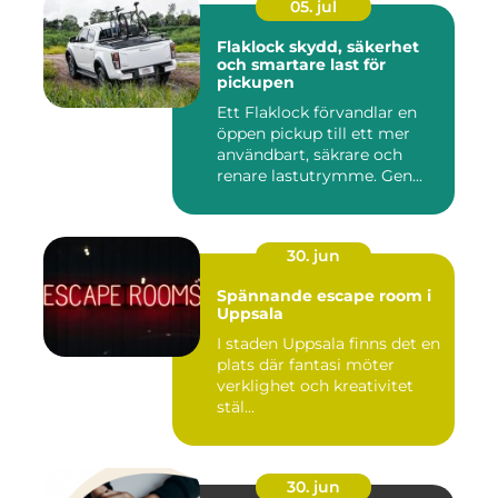
05. jul
Flaklock skydd, säkerhet
och smartare last för
pickupen
Ett Flaklock förvandlar en
öppen pickup till ett mer
användbart, säkrare och
renare lastutrymme. Gen...
30. jun
Spännande escape room i
Uppsala
I staden Uppsala finns det en
plats där fantasi möter
verklighet och kreativitet
stäl...
30. jun