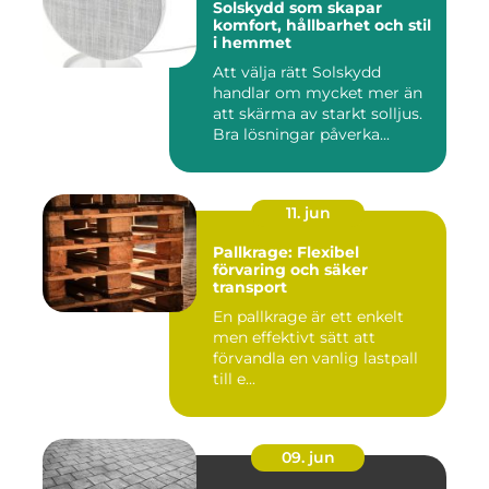
Solskydd som skapar
komfort, hållbarhet och stil
i hemmet
Att välja rätt Solskydd
handlar om mycket mer än
att skärma av starkt solljus.
Bra lösningar påverka...
11. jun
Pallkrage: Flexibel
förvaring och säker
transport
En pallkrage är ett enkelt
men effektivt sätt att
förvandla en vanlig lastpall
till e...
09. jun