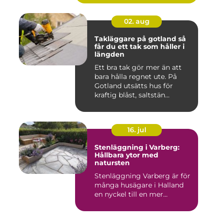
02. aug
Takläggare på gotland så
får du ett tak som håller i
längden
Ett bra tak gör mer än att
bara hålla regnet ute. På
Gotland utsätts hus för
kraftig blåst, saltstän...
16. jul
Stenläggning i Varberg:
Hållbara ytor med
natursten
Stenläggning Varberg är för
många husägare i Halland
en nyckel till en mer...