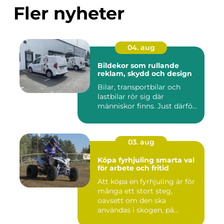
Fler nyheter
04. aug
Bildekor som rullande
reklam, skydd och design
Bilar, transportbilar och
lastbilar rör sig där
människor finns. Just därfö...
03. aug
Köpa fyrhjuling smarta val
för arbete och fritid
Att köpa en fyrhjuling är för
många ett stort steg,
oavsett om den ska
användas i skogen, på
gården ...