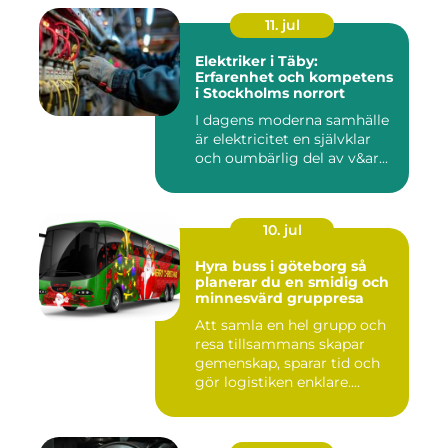
11. jul
Elektriker i Täby:
Erfarenhet och kompetens
i Stockholms norrort
I dagens moderna samhälle
är elektricitet en självklar
och oumbärlig del av v&ar...
10. jul
Hyra buss i göteborg så
planerar du en smidig och
minnesvärd gruppresa
Att samla en hel grupp och
resa tillsammans skapar
gemenskap, sparar tid och
gör logistiken enklare....