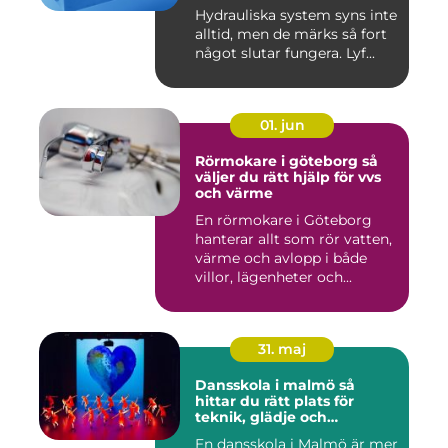
Hydrauliska system syns inte
alltid, men de märks så fort
något slutar fungera. Lyf...
01. jun
Rörmokare i göteborg så
väljer du rätt hjälp för vvs
och värme
En rörmokare i Göteborg
hanterar allt som rör vatten,
värme och avlopp i både
villor, lägenheter och...
31. maj
Dansskola i malmö så
hittar du rätt plats för
teknik, glädje och
utveckling
En dansskola i Malmö är mer