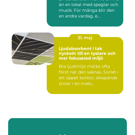
än en lokal med speglar och
musik. För många blir den
en andra vardag, e...
31. maj
Ljudabsorbent i tak
nyckeln till en tystare och
mer fokuserad miljö
Bra ljudmiljö märks ofta
först när den saknas. Sorlet i
ett öppet kontor, skrapande
stolar i en mats...