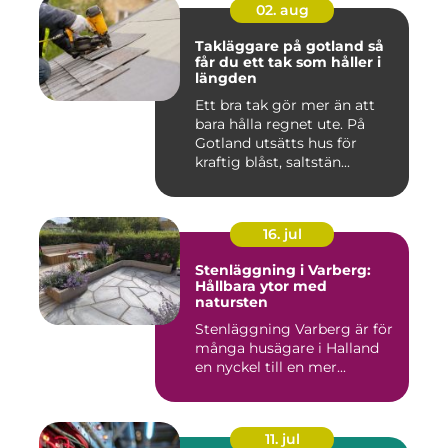
02. aug
Takläggare på gotland så
får du ett tak som håller i
längden
Ett bra tak gör mer än att
bara hålla regnet ute. På
Gotland utsätts hus för
kraftig blåst, saltstän...
16. jul
Stenläggning i Varberg:
Hållbara ytor med
natursten
Stenläggning Varberg är för
många husägare i Halland
en nyckel till en mer...
11. jul