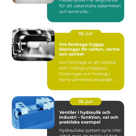
Passersystem är avgörande
för att säkerställa säkerheten
och kontrolle...
02. jun
Vvs forshaga trygga
lösningar för vatten, värme
och sanitet
Vvs forshaga är ett sökord
som många villaägare,
föreningar och företag i
norra värmland använder
nä...
02. jun
Ventiler i hydraulik och
industri – funktion, val och
praktiska exempel
Hydrauliska system syns inte