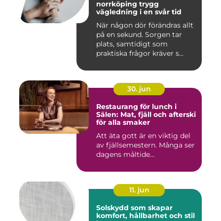
norrköping trygg
vägledning i en svår tid
När någon dör förändras allt
på en sekund. Sorgen tar
plats, samtidigt som
praktiska frågor kräver s...
30. jun
Restaurang för lunch i
Sälen: Mat, fjäll och afterski
för alla smaker
Att äta gott är en viktig del
av fjällsemestern. Många ser
dagens måltide...
11. jun
Solskydd som skapar
komfort, hållbarhet och stil