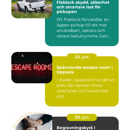
Flaklock skydd, säkerhet
och smartare last för
pickupen
Ett Flaklock förvandlar en
öppen pickup till ett mer
användbart, säkrare och
renare lastutrymme. Gen...
30. jun
Spännande escape room i
Uppsala
I staden Uppsala finns det en
plats där fantasi möter
verklighet och kreativitet
stäl...
30. jun
Begravningsbyrå i