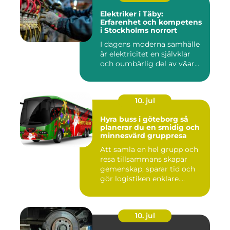
Elektriker i Täby:
Erfarenhet och kompetens
i Stockholms norrort
I dagens moderna samhälle
är elektricitet en självklar
och oumbärlig del av v&ar...
10. jul
Hyra buss i göteborg så
planerar du en smidig och
minnesvärd gruppresa
Att samla en hel grupp och
resa tillsammans skapar
gemenskap, sparar tid och
gör logistiken enklare....
10. jul