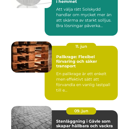
i hemmet
Att välja rätt Solskydd
handlar om mycket mer än
att skärma av starkt solljus.
Bra lösningar påverka...
11. jun
Pallkrage: Flexibel
förvaring och säker
transport
En pallkrage är ett enkelt
men effektivt sätt att
förvandla en vanlig lastpall
till e...
09. jun
Stenläggning i Gävle som
skapar hållbara och vackra