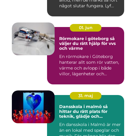
alltid, men de märks så fort
något slutar fungera. Lyf...
01. jun
Rörmokare i göteborg så
väljer du rätt hjälp för vvs
och värme
En rörmokare i Göteborg
hanterar allt som rör vatten,
värme och avlopp i både
villor, lägenheter och...
31. maj
Dansskola i malmö så
hittar du rätt plats för
teknik, glädje och
utveckling
En dansskola i Malmö är mer
än en lokal med speglar och