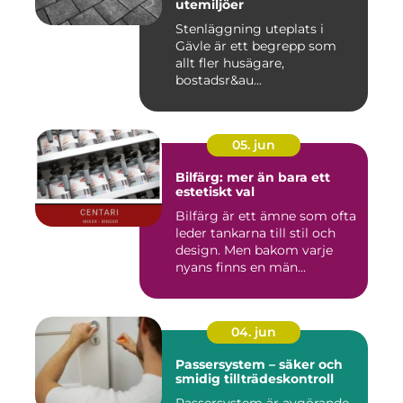
utemiljöer
Stenläggning uteplats i
Gävle är ett begrepp som
allt fler husägare,
bostadsr&au...
05. jun
Bilfärg: mer än bara ett
estetiskt val
Bilfärg är ett ämne som ofta
leder tankarna till stil och
design. Men bakom varje
nyans finns en män...
04. jun
Passersystem – säker och
smidig tillträdeskontroll