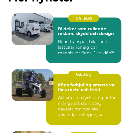
04. aug
Bildekor som rullande
reklam, skydd och design
Bilar, transportbilar och
lastbilar rör sig där
människor finns. Just därfö...
03. aug
Köpa fyrhjuling smarta val
för arbete och fritid
Att köpa en fyrhjuling är för
många ett stort steg,
oavsett om den ska
användas i skogen, på
gården ...