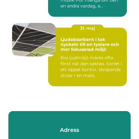
musik. För många blir den
en andra vardag, e...
31. maj
Ljudabsorbent i tak
nyckeln till en tystare och
mer fokuserad miljö
Bra ljudmiljö märks ofta
först när den saknas. Sorlet i
ett öppet kontor, skrapande
stolar i en mats...
Adress