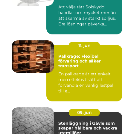
Att välja rätt Solskydd
handlar om mycket mer än
att skärma av starkt solljus.
Bra lösningar påverka...
11. jun
Pallkrage: Flexibel
förvaring och säker
transport
En pallkrage är ett enkelt
men effektivt sätt att
förvandla en vanlig lastpall
till e...
09. jun
Stenläggning i Gävle som
skapar hållbara och vackra
utemiljöer