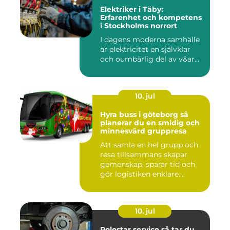
Elektriker i Täby:
Erfarenhet och kompetens
i Stockholms norrort
I dagens moderna samhälle
är elektricitet en självklar
och oumbärlig del av v&ar...
10. jul
Hyra buss i göteborg så
planerar du en smidig och
minnesvärd gruppresa
Att samla en hel grupp och
resa tillsammans skapar
gemenskap, sparar tid och
gör logistiken enklare....
10. jul
Polestar service så tar du