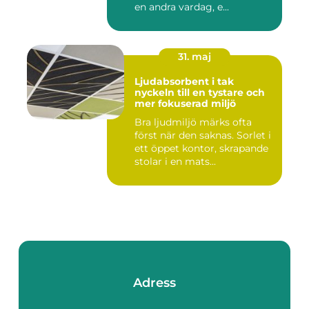
en andra vardag, e...
31. maj
Ljudabsorbent i tak
nyckeln till en tystare och
mer fokuserad miljö
Bra ljudmiljö märks ofta
först när den saknas. Sorlet i
ett öppet kontor, skrapande
stolar i en mats...
Adress