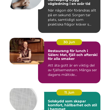
vägledning i en svår tid
När någon dör förändras allt
på en sekund. Sorgen tar
plats, samtidigt som
praktiska frågor kräver s...
30. jun
Restaurang för lunch i
Sälen: Mat, fjäll och afterski
för alla smaker
Att äta gott är en viktig del
av fjällsemestern. Många ser
dagens måltide...
11. jun
Solskydd som skapar
komfort, hållbarhet och stil
i hemmet