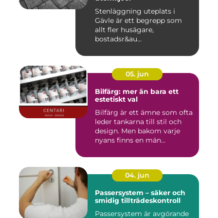
Stenläggning uteplats i
Gävle är ett begrepp som
allt fler husägare,
bostadsr&au...
05. jun
Bilfärg: mer än bara ett
estetiskt val
Bilfärg är ett ämne som ofta
leder tankarna till stil och
design. Men bakom varje
nyans finns en män...
04. jun
Passersystem – säker och
smidig tillträdeskontroll
Passersystem är avgörande