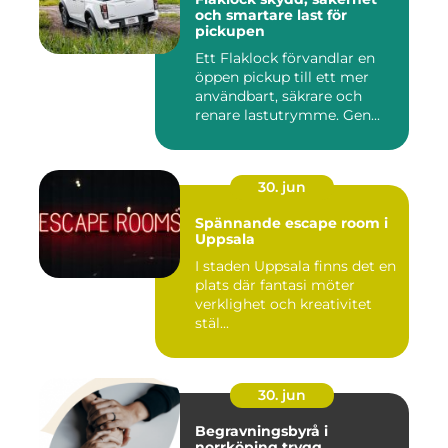
och smartare last för
pickupen
Ett Flaklock förvandlar en
öppen pickup till ett mer
användbart, säkrare och
renare lastutrymme. Gen...
30. jun
Spännande escape room i
Uppsala
I staden Uppsala finns det en
plats där fantasi möter
verklighet och kreativitet
stäl...
30. jun
Begravningsbyrå i
norrköping trygg