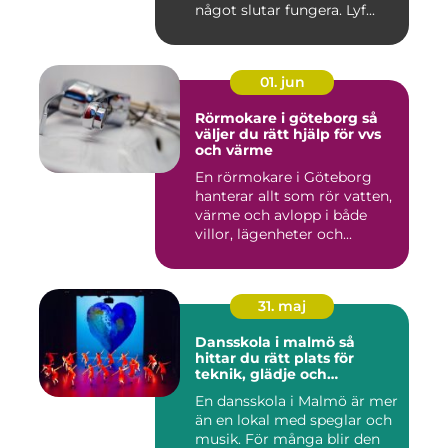
något slutar fungera. Lyf...
01. jun
Rörmokare i göteborg så
väljer du rätt hjälp för vvs
och värme
En rörmokare i Göteborg
hanterar allt som rör vatten,
värme och avlopp i både
villor, lägenheter och...
31. maj
Dansskola i malmö så
hittar du rätt plats för
teknik, glädje och
utveckling
En dansskola i Malmö är mer
än en lokal med speglar och
musik. För många blir den