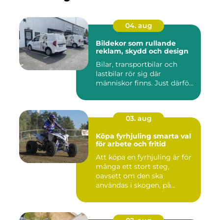
04. aug
Bildekor som rullande
reklam, skydd och design
Bilar, transportbilar och
lastbilar rör sig där
människor finns. Just därfö...
03. aug
Köpa fyrhjuling smarta val
för arbete och fritid
Att köpa en fyrhjuling är för
många ett stort steg,
oavsett om den ska
användas i skogen, på
gården ...