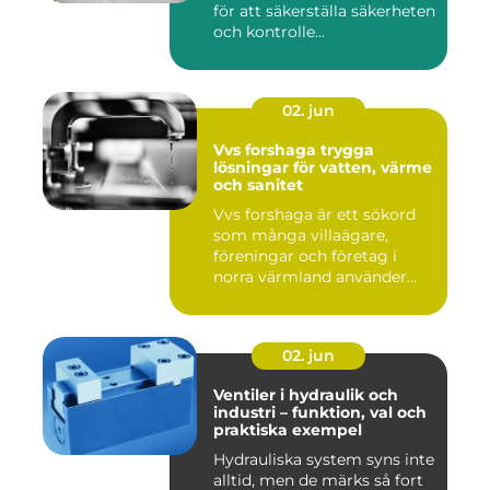
för att säkerställa säkerheten
och kontrolle...
02. jun
Vvs forshaga trygga
lösningar för vatten, värme
och sanitet
Vvs forshaga är ett sökord
som många villaägare,
föreningar och företag i
norra värmland använder
nä...
02. jun
Ventiler i hydraulik och
industri – funktion, val och
praktiska exempel
Hydrauliska system syns inte
alltid, men de märks så fort