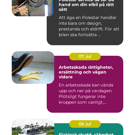
hand om din elbil på rätt
sätt
Att äga en Polestar handlar
inte bara om design,
prestanda och eldrift. För att
bilen ska fortsätta ...
07. jul
Arbetsskada rättigheter,
ersättning och vägen
vidare
En arbetsskada kan vända
upp och ner på vardagen.
Plötsligt fungerar inte
kroppen som vanligt,
inkom...
05. jul
Flaklock skydd, säkerhet