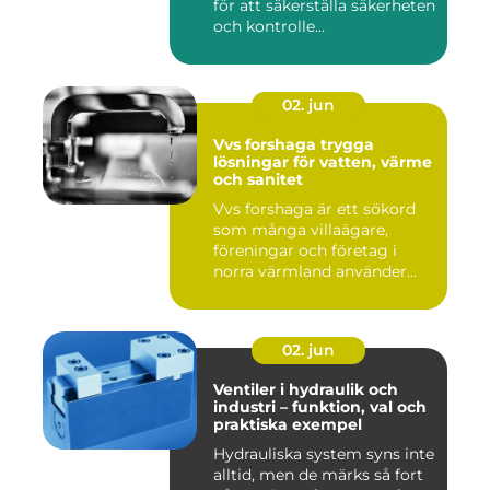
för att säkerställa säkerheten
och kontrolle...
02. jun
Vvs forshaga trygga
lösningar för vatten, värme
och sanitet
Vvs forshaga är ett sökord
som många villaägare,
föreningar och företag i
norra värmland använder
nä...
02. jun
Ventiler i hydraulik och
industri – funktion, val och
praktiska exempel
Hydrauliska system syns inte
alltid, men de märks så fort