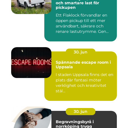
och smartare last för
pickupen
Ett Flaklock förvandlar en
öppen pickup till ett mer
användbart, säkrare och
renare lastutrymme. Gen...
30. jun
Spännande escape room i
Uppsala
I staden Uppsala finns det en
plats där fantasi möter
verklighet och kreativitet
stäl...
30. jun
Begravningsbyrå i
norrköping trygg