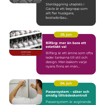
Stenläggning uteplats i
Gävle är ett begrepp som
allt fler husägare,
bostadsr&au...
05. jun
Bilfärg: mer än bara ett
estetiskt val
Bilfärg är ett ämne som ofta
leder tankarna till stil och
design. Men bakom varje
nyans finns en män...
04. jun
Passersystem – säker och
smidig tillträdeskontroll
Passersystem är avgörande