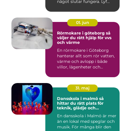
något slutar fungera. Lyf...
01. jun
Rörmokare i göteborg så
väljer du rätt hjälp för vvs
och värme
En rörmokare i Göteborg
hanterar allt som rör vatten,
värme och avlopp i både
villor, lägenheter och...
31. maj
Dansskola i malmö så
hittar du rätt plats för
teknik, glädje och
utveckling
En dansskola i Malmö är mer
än en lokal med speglar och
musik. För många blir den