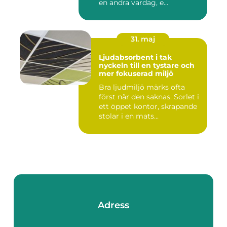
en andra vardag, e...
31. maj
Ljudabsorbent i tak
nyckeln till en tystare och
mer fokuserad miljö
Bra ljudmiljö märks ofta
först när den saknas. Sorlet i
ett öppet kontor, skrapande
stolar i en mats...
Adress