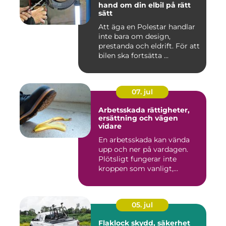
hand om din elbil på rätt
sätt
Att äga en Polestar handlar
inte bara om design,
prestanda och eldrift. För att
bilen ska fortsätta ...
07. jul
Arbetsskada rättigheter,
ersättning och vägen
vidare
En arbetsskada kan vända
upp och ner på vardagen.
Plötsligt fungerar inte
kroppen som vanligt,
inkom...
05. jul
Flaklock skydd, säkerhet