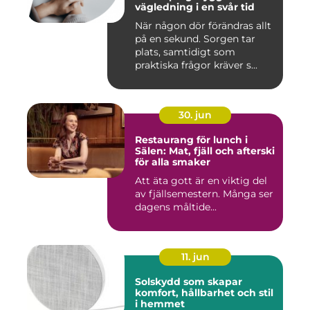
vägledning i en svår tid
När någon dör förändras allt
på en sekund. Sorgen tar
plats, samtidigt som
praktiska frågor kräver s...
30. jun
Restaurang för lunch i
Sälen: Mat, fjäll och afterski
för alla smaker
Att äta gott är en viktig del
av fjällsemestern. Många ser
dagens måltide...
11. jun
Solskydd som skapar
komfort, hållbarhet och stil
i hemmet