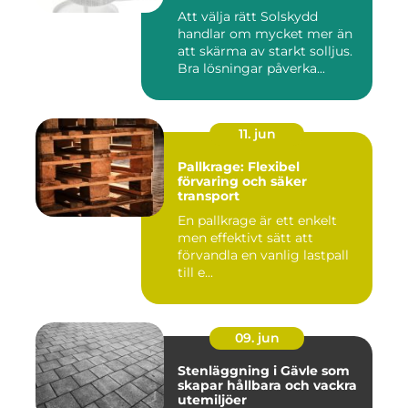
Att välja rätt Solskydd
handlar om mycket mer än
att skärma av starkt solljus.
Bra lösningar påverka...
11. jun
Pallkrage: Flexibel
förvaring och säker
transport
En pallkrage är ett enkelt
men effektivt sätt att
förvandla en vanlig lastpall
till e...
09. jun
Stenläggning i Gävle som
skapar hållbara och vackra
utemiljöer