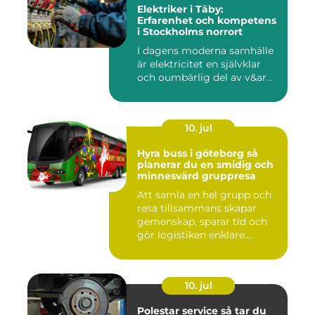
Elektriker i Täby:
Erfarenhet och kompetens
i Stockholms norrort
I dagens moderna samhälle
är elektricitet en självklar
och oumbärlig del av v&ar...
10. jul
Hyra buss i göteborg så
planerar du en smidig och
minnesvärd gruppresa
Att samla en hel grupp och
resa tillsammans skapar
gemenskap, sparar tid och
gör logistiken enklare....
10. jul
Polestar service så tar du