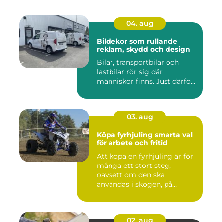
04. aug
Bildekor som rullande
reklam, skydd och design
Bilar, transportbilar och
lastbilar rör sig där
människor finns. Just därfö...
03. aug
Köpa fyrhjuling smarta val
för arbete och fritid
Att köpa en fyrhjuling är för
många ett stort steg,
oavsett om den ska
användas i skogen, på
gården ...
02. aug