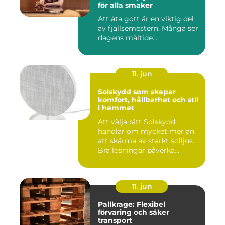
för alla smaker
Att äta gott är en viktig del
av fjällsemestern. Många ser
dagens måltide...
11. jun
Solskydd som skapar
komfort, hållbarhet och stil
i hemmet
Att välja rätt Solskydd
handlar om mycket mer än
att skärma av starkt solljus.
Bra lösningar påverka...
11. jun
Pallkrage: Flexibel
förvaring och säker
transport