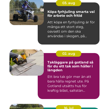
03. aug
Köpa fyrhjuling smarta val
för arbete och fritid
Att köpa en fyrhjuling är för
många ett stort steg,
oavsett om den ska
användas i skogen, på
gården ...
02. aug
Takläggare på gotland så
får du ett tak som håller i
längden
Ett bra tak gör mer än att
bara hålla regnet ute. På
Gotland utsätts hus för
kraftig blåst, saltstän...
16. jul