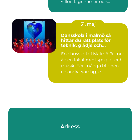
villor, lägenheter och...
31. maj
Dansskola i malmö så
hittar du rätt plats för
teknik, glädje och
utveckling
En dansskola i Malmö är mer
än en lokal med speglar och
musik. För många blir den
en andra vardag, e...
Adress