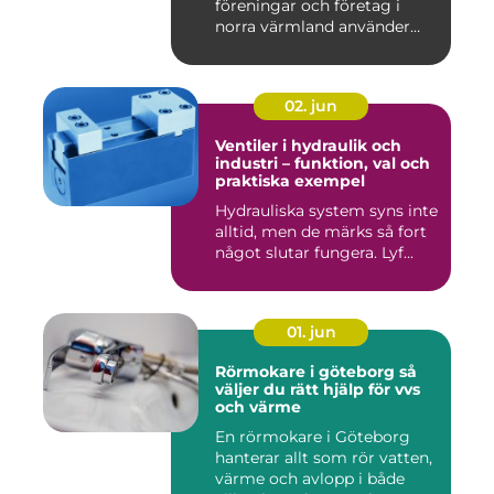
föreningar och företag i
norra värmland använder
nä...
02. jun
Ventiler i hydraulik och
industri – funktion, val och
praktiska exempel
Hydrauliska system syns inte
alltid, men de märks så fort
något slutar fungera. Lyf...
01. jun
Rörmokare i göteborg så
väljer du rätt hjälp för vvs
och värme
En rörmokare i Göteborg
hanterar allt som rör vatten,
värme och avlopp i både