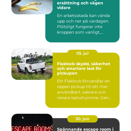
ersättning och vägen
vidare
En arbetsskada kan vända
upp och ner på vardagen.
Plötsligt fungerar inte
kroppen som vanligt,
inkom...
05. jul
Flaklock skydd, säkerhet
och smartare last för
pickupen
Ett Flaklock förvandlar en
öppen pickup till ett mer
användbart, säkrare och
renare lastutrymme. Gen...
30. jun
Spännande escape room i