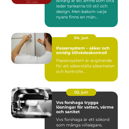
Bilfärg är ett ämne som ofta
leder tankarna till stil och
design. Men bakom varje
nyans finns en män...
04. jun
Passersystem – säker och
smidig tillträdeskontroll
Passersystem är avgörande
för att säkerställa säkerheten
och kontrolle...
02. jun
Vvs forshaga trygga
lösningar för vatten, värme
och sanitet
Vvs forshaga är ett sökord
som många villaägare,