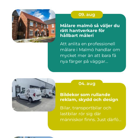
09. aug
Målare malmö så väljer du
rätt hantverkare för
hållbart måleri
Att anlita en professionell
målare i Malmö handlar om
mycket mer än att bara få
nya färger på väggar...
04. aug
Bildekor som rullande
reklam, skydd och design
Bilar, transportbilar och
lastbilar rör sig där
människor finns. Just därfö...