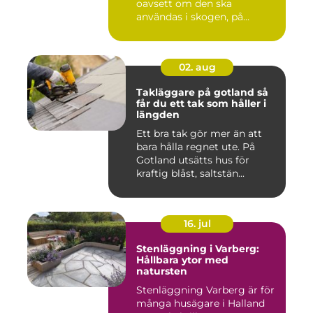
oavsett om den ska
användas i skogen, på
gården ...
02. aug
Takläggare på gotland så
får du ett tak som håller i
längden
Ett bra tak gör mer än att
bara hålla regnet ute. På
Gotland utsätts hus för
kraftig blåst, saltstän...
16. jul
Stenläggning i Varberg:
Hållbara ytor med
natursten
Stenläggning Varberg är för
många husägare i Halland