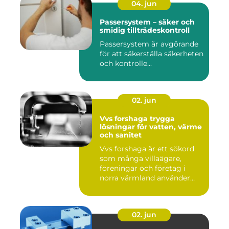
04. jun
Passersystem – säker och
smidig tillträdeskontroll
Passersystem är avgörande
för att säkerställa säkerheten
och kontrolle...
02. jun
Vvs forshaga trygga
lösningar för vatten, värme
och sanitet
Vvs forshaga är ett sökord
som många villaägare,
föreningar och företag i
norra värmland använder
nä...
02. jun