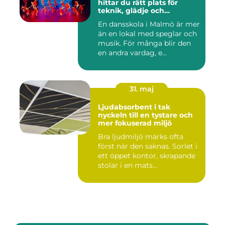
hittar du rätt plats för
teknik, glädje och
utveckling
En dansskola i Malmö är mer
än en lokal med speglar och
musik. För många blir den
en andra vardag, e...
31. maj
Ljudabsorbent i tak
nyckeln till en tystare och
mer fokuserad miljö
Bra ljudmiljö märks ofta
först när den saknas. Sorlet i
ett öppet kontor, skrapande
stolar i en mats...