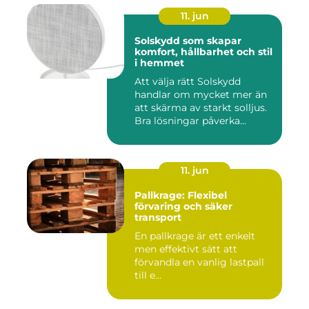
11. jun
Solskydd som skapar
komfort, hållbarhet och stil
i hemmet
Att välja rätt Solskydd
handlar om mycket mer än
att skärma av starkt solljus.
Bra lösningar påverka...
11. jun
Pallkrage: Flexibel
förvaring och säker
transport
En pallkrage är ett enkelt
men effektivt sätt att
förvandla en vanlig lastpall
till e...