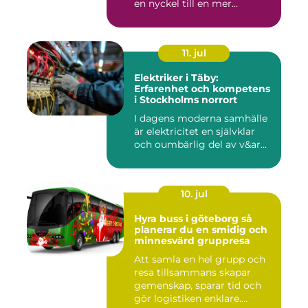
en nyckel till en mer...
11. jul
Elektriker i Täby:
Erfarenhet och kompetens
i Stockholms norrort
I dagens moderna samhälle
är elektricitet en självklar
och oumbärlig del av v&ar...
10. jul
Hyra buss i göteborg så
planerar du en smidig och
minnesvärd gruppresa
Att samla en hel grupp och
resa tillsammans skapar
gemenskap, sparar tid och
gör logistiken enklare....