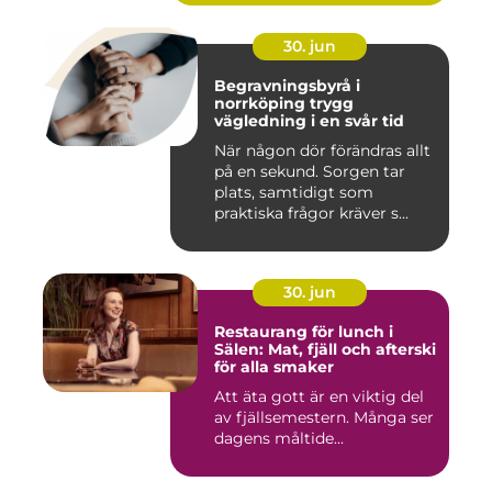
30. jun
Begravningsbyrå i
norrköping trygg
vägledning i en svår tid
När någon dör förändras allt
på en sekund. Sorgen tar
plats, samtidigt som
praktiska frågor kräver s...
30. jun
Restaurang för lunch i
Sälen: Mat, fjäll och afterski
för alla smaker
Att äta gott är en viktig del
av fjällsemestern. Många ser
dagens måltide...