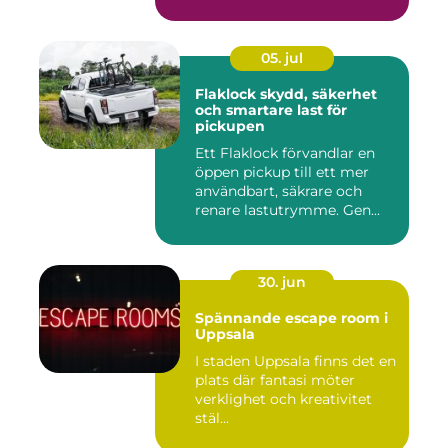
inkom...
05. jul
Flaklock skydd, säkerhet
och smartare last för
pickupen
Ett Flaklock förvandlar en
öppen pickup till ett mer
användbart, säkrare och
renare lastutrymme. Gen...
30. jun
Spännande escape room i
Uppsala
I staden Uppsala finns det en
plats där fantasi möter
verklighet och kreativitet
stäl...