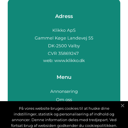
Adress
web:
www.klikko.dk
Menu
Annonsering
Om oss
Cookies
På vores website bruges cookies til at huske dine
indstillinger, statistik og personalisering af indhold og
Kontakta oss
annoncer. Denne information deles med tredjepart. Ved
Sitemap
fortsat brug af websiden godkender du cookiepolitikken.