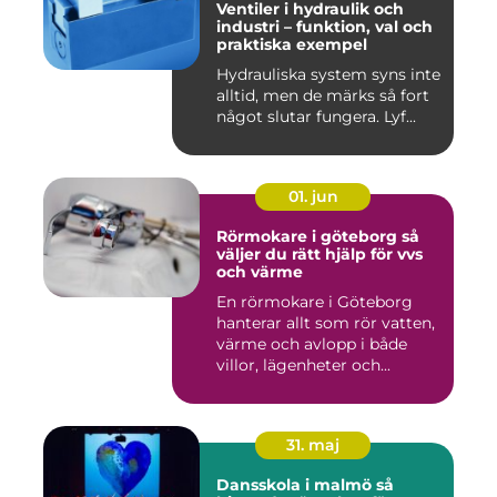
Ventiler i hydraulik och
industri – funktion, val och
praktiska exempel
Hydrauliska system syns inte
alltid, men de märks så fort
något slutar fungera. Lyf...
01. jun
Rörmokare i göteborg så
väljer du rätt hjälp för vvs
och värme
En rörmokare i Göteborg
hanterar allt som rör vatten,
värme och avlopp i både
villor, lägenheter och...
31. maj
Dansskola i malmö så