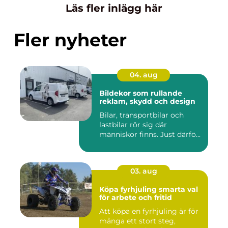
Läs fler inlägg här
Fler nyheter
04. aug
Bildekor som rullande
reklam, skydd och design
Bilar, transportbilar och
lastbilar rör sig där
människor finns. Just därfö...
03. aug
Köpa fyrhjuling smarta val
för arbete och fritid
Att köpa en fyrhjuling är för
många ett stort steg,