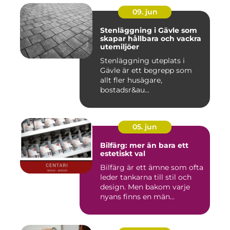
09. jun
Stenläggning i Gävle som
skapar hållbara och vackra
utemiljöer
Stenläggning uteplats i
Gävle är ett begrepp som
allt fler husägare,
bostadsr&au...
05. jun
Bilfärg: mer än bara ett
estetiskt val
Bilfärg är ett ämne som ofta
leder tankarna till stil och
design. Men bakom varje
nyans finns en män...