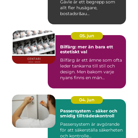
Gävle är ett begrepp som
allt fler husägare,
bostadsr&au...
05. jun
Bilfärg: mer än bara ett
estetiskt val
Bilfärg är ett ämne som ofta
leder tankarna till stil och
design. Men bakom varje
nyans finns en män...
04. jun
Passersystem – säker och
smidig tillträdeskontroll
Passersystem är avgörande
för att säkerställa säkerheten
och kontrolle...