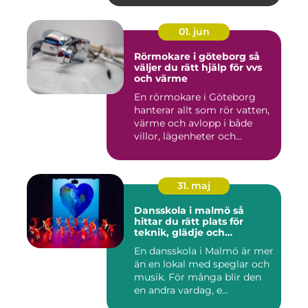
01. jun
Rörmokare i göteborg så
väljer du rätt hjälp för vvs
och värme
En rörmokare i Göteborg
hanterar allt som rör vatten,
värme och avlopp i både
villor, lägenheter och...
31. maj
Dansskola i malmö så
hittar du rätt plats för
teknik, glädje och
utveckling
En dansskola i Malmö är mer
än en lokal med speglar och
musik. För många blir den
en andra vardag, e...