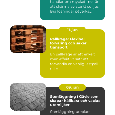
handlar om mycket mer än
att skärma av starkt solljus.
Bra lösningar påverka...
11. jun
Pallkrage: Flexibel
förvaring och säker
transport
En pallkrage är ett enkelt
men effektivt sätt att
förvandla en vanlig lastpall
till e...
09. jun
Stenläggning i Gävle som
skapar hållbara och vackra
utemiljöer
Stenläggning uteplats i