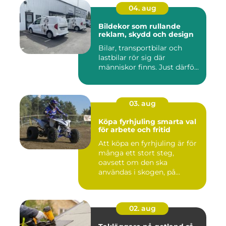
04. aug
Bildekor som rullande
reklam, skydd och design
Bilar, transportbilar och
lastbilar rör sig där
människor finns. Just därfö...
03. aug
Köpa fyrhjuling smarta val
för arbete och fritid
Att köpa en fyrhjuling är för
många ett stort steg,
oavsett om den ska
användas i skogen, på
gården ...
02. aug