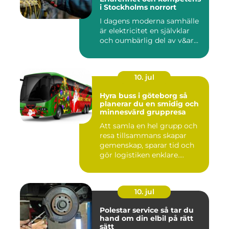
i Stockholms norrort
I dagens moderna samhälle
är elektricitet en självklar
och oumbärlig del av v&ar...
10. jul
Hyra buss i göteborg så
planerar du en smidig och
minnesvärd gruppresa
Att samla en hel grupp och
resa tillsammans skapar
gemenskap, sparar tid och
gör logistiken enklare....
10. jul
Polestar service så tar du
hand om din elbil på rätt
sätt