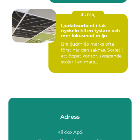
31. maj
Ljudabsorbent i tak
nyckeln till en tystare och
mer fokuserad miljö
Bra ljudmiljö märks ofta
först när den saknas. Sorlet i
ett öppet kontor, skrapande
stolar i en mats...
Adress