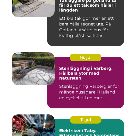
Takläggare på gotland så
får du ett tak som håller i
längden
Ett bra tak gör mer än att
bara hålla regnet ute. På
Gotland utsätts hus för
kraftig blåst, saltstän...
16. jul
Stenläggning i Varberg:
Hållbara ytor med
natursten
Stenläggning Varberg är för
många husägare i Halland
en nyckel till en mer...
11. jul
Elektriker i Täby:
Erfarenhet och kompetens