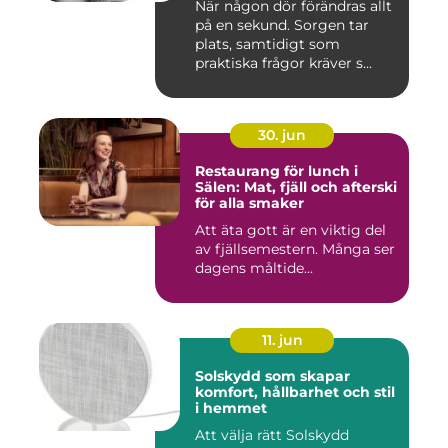
När någon dör förändras allt
på en sekund. Sorgen tar
plats, samtidigt som
praktiska frågor kräver s...
30. jun
Restaurang för lunch i
Sälen: Mat, fjäll och afterski
för alla smaker
Att äta gott är en viktig del
av fjällsemestern. Många ser
dagens måltide...
11. jun
Solskydd som skapar
komfort, hållbarhet och stil
i hemmet
Att välja rätt Solskydd