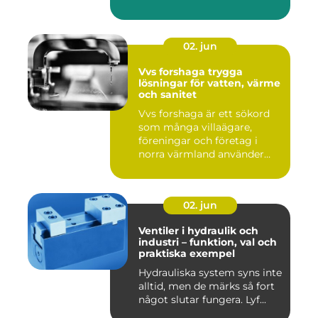
02. jun
Vvs forshaga trygga
lösningar för vatten, värme
och sanitet
Vvs forshaga är ett sökord
som många villaägare,
föreningar och företag i
norra värmland använder
nä...
02. jun
Ventiler i hydraulik och
industri – funktion, val och
praktiska exempel
Hydrauliska system syns inte
alltid, men de märks så fort
något slutar fungera. Lyf...