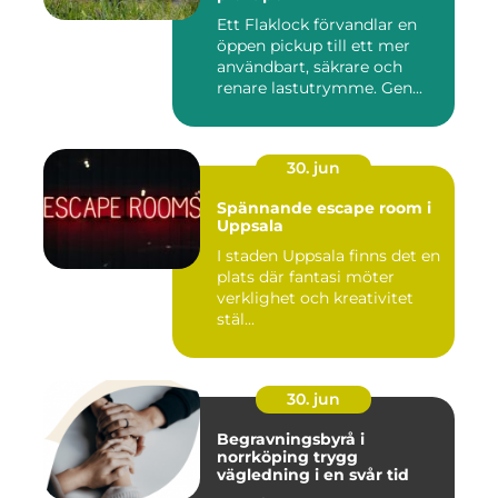
Ett Flaklock förvandlar en
öppen pickup till ett mer
användbart, säkrare och
renare lastutrymme. Gen...
30. jun
Spännande escape room i
Uppsala
I staden Uppsala finns det en
plats där fantasi möter
verklighet och kreativitet
stäl...
30. jun
Begravningsbyrå i
norrköping trygg
vägledning i en svår tid