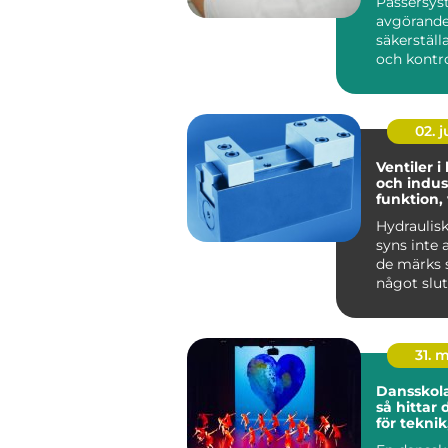
Passersys
avgörande 
säkerställ
och kontrol
02. 
Ventiler i
och indust
funktion,
praktiska
Hydraulis
syns inte 
de märks s
något slut
Lyf...
31. 
Dansskol
så hittar 
för teknik
och utvec