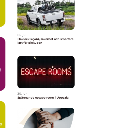
id
05. jul
Flaklock skydd, säkerhet och smartare
last för pickupen
å
n
30. jun
Spännande escape room i Uppsala
ns