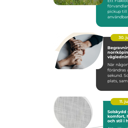
Ett Flaklo
förvandla
pickup til
användbar
och renar
lastutrymm
30. 
Begravnin
norrköping tr
väglednin
tid
När någon
förändras 
sekund. S
plats, sa
praktiska 
kräver s...
11. j
Solskydd
komfort, 
och stil 