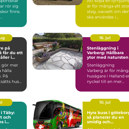
sportbilar
Att köpa en fyrhjuli
ar rör sig
är för många ett sto
kor finns.
steg, oavsett om de
..
ska användas i
skogen, på gården ...
aug
16. jul
re på
Stenläggning i
Varberg: Hållbara
ller i
ytor med natursten
k gör mer
Stenläggning
a hålla
Varberg är för mång
. På
husägare i Halland e
tsätts hus
nyckel till en mer...
 blåst,
ul
10. jul
 i Täby:
Hyra buss i götebor
t och
så planerar du en
s i
smidig och
s norrort
minnesvärd