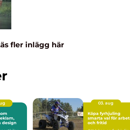
äs fler inlägg här
er
aug
03. aug
 som
Köpa fyrhjuling
reklam,
smarta val för arbe
h design
och fritid