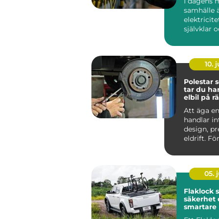
I dagens 
samhälle 
elektricite
självklar 
oumbärlig
v&ar...
10. j
Polestar se
tar du ha
elbil på rä
Att äga en
handlar i
design, p
eldrift. Fö
ska fortsätt
05. j
Flaklock skydd,
säkerhet 
smartare l
pickupen