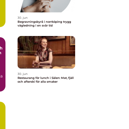
30. jun
Begravningsbyrå i norrköping trygg
vägledning i en svår tid
ch
h
30. jun
ga
Restaurang för lunch i Sälen: Mat, fjäll
och afterski för alla smaker