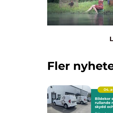
L
Fler nyhet
04. 
Bildekor
rullande 
skydd oc