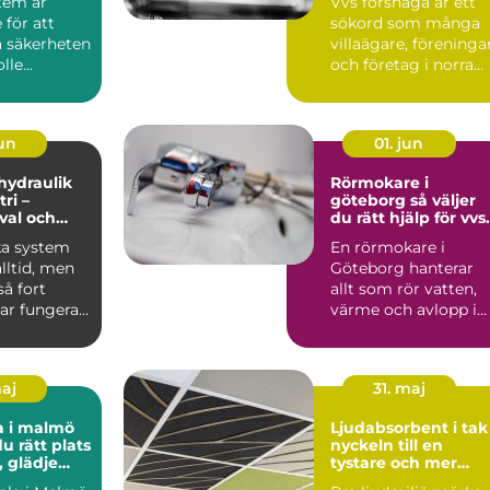
tem är
Vvs forshaga är ett
för att
sökord som många
a säkerheten
villaägare, föreninga
le...
och företag i norra
värmland använder
nä...
jun
01. jun
 hydraulik
Rörmokare i
ri –
göteborg så väljer
 val och
du rätt hjälp för vvs
 exempel
och värme
ka system
En rörmokare i
alltid, men
Göteborg hanterar
å fort
allt som rör vatten,
ar fungera.
värme och avlopp i
både villor,
lägenheter och...
maj
31. maj
a i malmö
Ljudabsorbent i tak
du rätt plats
nyckeln till en
, glädje
tystare och mer
kling
fokuserad miljö