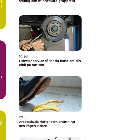
ng
smidig och minnesvärd gruppresa
rt
n
10. jul
Polestar service så tar du hand om din
elbil på rätt sätt
a
n
07. jul
g
Arbetsskada rättigheter, ersättning
och vägen vidare