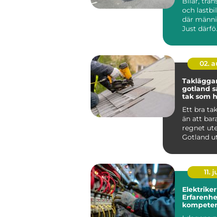
Bilar, tran
och lastbil
där männis
Just därfö.
02. 
Taklägga
gotland så får du ett
tak som hå
längden
Ett bra ta
än att bar
regnet ute
Gotland u
för kraftig
saltstän...
11. j
Elektriker
Erfarenhe
kompeten
Stockholm