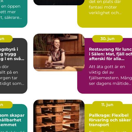
ck
det en plats där
r en öppen
fantasi möter
l ett mer
verklighet och
t, säkrare
kreativitet stäl...
e
e. Gen...
jun
30. jun
gsbyrå i
Restaurang för lun
ygg
i Sälen: Mat, fjäll oc
g i en svår
afterski för alla
smaker
 dör
Att äta gott är en
allt på en
viktig del av
orgen tar
fjällsemestern. Mån
mtidigt som
ser dagens måltide...
frågor
un
11. jun
 som skapar
Pallkrage: Flexibel
hållbarhet
förvaring och säker
i hemmet
transport