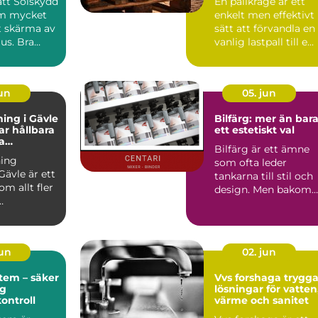
rätt Solskydd
En pallkrage är ett
om mycket
enkelt men effektivt
t skärma av
sätt att förvandla en
jus. Bra
vanlig lastpall till e...
påverka...
jun
05. jun
ing i Gävle
Bilfärg: mer än bar
r hållbara
ett estetiskt val
a
Bilfärg är ett ämne
r
ing
som ofta leder
Gävle är ett
tankarna till stil och
m allt fler
design. Men bakom
varje nyans finns en
u...
män...
jun
02. jun
tem – säker
Vvs forshaga trygga
ig
lösningar för vatten
kontroll
värme och sanitet