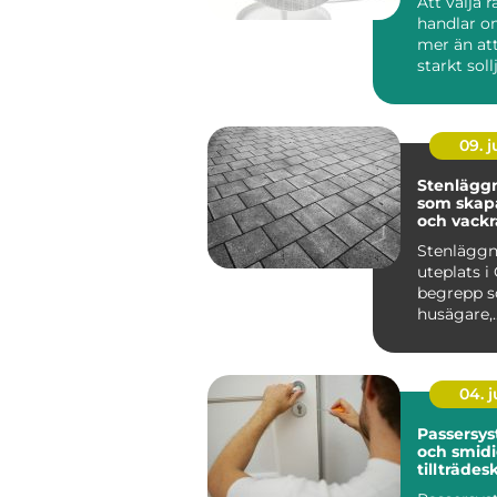
Att välja 
handlar 
mer än at
starkt soll
lösningar 
09. 
Stenläggn
som skapa
och vackr
utemiljöe
Stenläggn
uteplats i 
begrepp so
husägare,
bostadsr&a
04. 
Passersys
och smid
tillträdes