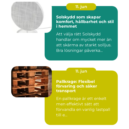
11. jun
Solskydd som skapar
komfort, hållbarhet och stil
i hemmet
Att välja rätt Solskydd
handlar om mycket mer än
att skärma av starkt solljus.
Bra lösningar påverka...
11. jun
Pallkrage: Flexibel
förvaring och säker
transport
En pallkrage är ett enkelt
men effektivt sätt att
förvandla en vanlig lastpall
till e...