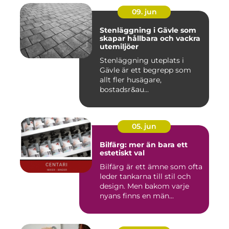
09. jun
Stenläggning i Gävle som
skapar hållbara och vackra
utemiljöer
Stenläggning uteplats i
Gävle är ett begrepp som
allt fler husägare,
bostadsr&au...
05. jun
Bilfärg: mer än bara ett
estetiskt val
Bilfärg är ett ämne som ofta
leder tankarna till stil och
design. Men bakom varje
nyans finns en män...