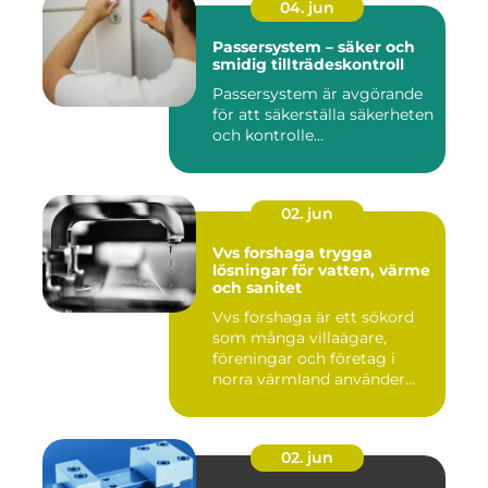
04. jun
Passersystem – säker och
smidig tillträdeskontroll
Passersystem är avgörande
för att säkerställa säkerheten
och kontrolle...
02. jun
Vvs forshaga trygga
lösningar för vatten, värme
och sanitet
Vvs forshaga är ett sökord
som många villaägare,
föreningar och företag i
norra värmland använder
nä...
02. jun