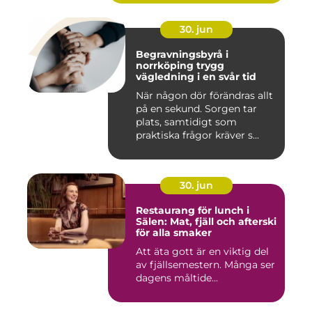
30. jun
Begravningsbyrå i
norrköping trygg
vägledning i en svår tid
När någon dör förändras allt
på en sekund. Sorgen tar
plats, samtidigt som
praktiska frågor kräver s...
30. jun
Restaurang för lunch i
Sälen: Mat, fjäll och afterski
för alla smaker
Att äta gott är en viktig del
av fjällsemestern. Många ser
dagens måltide...