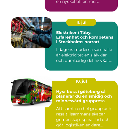
en nyckel till en mer...
11. jul
Elektriker i Täby:
Erfarenhet och kompetens
i Stockholms norrort
I dagens moderna samhälle
är elektricitet en självklar
och oumbärlig del av v&ar...
10. jul
Hyra buss i göteborg så
planerar du en smidig och
minnesvärd gruppresa
Att samla en hel grupp och
resa tillsammans skapar
gemenskap, sparar tid och
gör logistiken enklare....