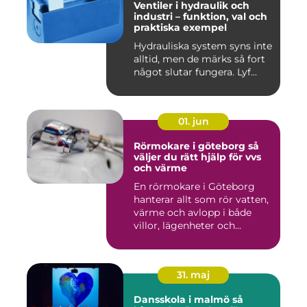
Ventiler i hydraulik och
industri – funktion, val och
praktiska exempel
Hydrauliska system syns inte
alltid, men de märks så fort
något slutar fungera. Lyf...
01. jun
Rörmokare i göteborg så
väljer du rätt hjälp för vvs
och värme
En rörmokare i Göteborg
hanterar allt som rör vatten,
värme och avlopp i både
villor, lägenheter och...
31. maj
Dansskola i malmö så