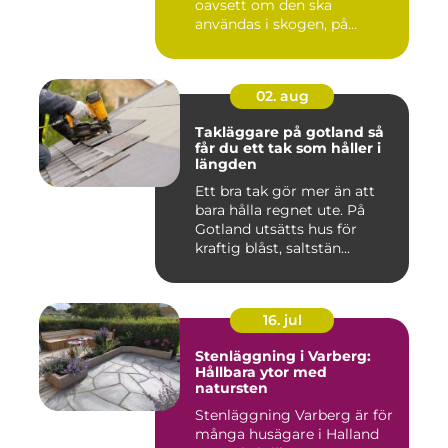
oavsett om den ska
användas i skogen, på
gården ...
02. aug
Takläggare på gotland så
får du ett tak som håller i
längden
Ett bra tak gör mer än att
bara hålla regnet ute. På
Gotland utsätts hus för
kraftig blåst, saltstän...
16. jul
Stenläggning i Varberg:
Hållbara ytor med
natursten
Stenläggning Varberg är för
många husägare i Halland