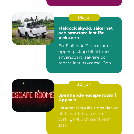
inkom...
05. jul
Flaklock skydd, säkerhet
och smartare last för
pickupen
Ett Flaklock förvandlar en
öppen pickup till ett mer
användbart, säkrare och
renare lastutrymme. Gen...
30. jun
Spännande escape room i
Uppsala
I staden Uppsala finns det en
plats där fantasi möter
verklighet och kreativitet
stäl...