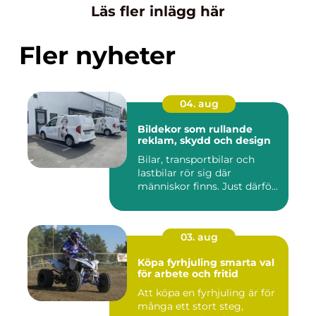
Läs fler inlägg här
Fler nyheter
04. aug
Bildekor som rullande
reklam, skydd och design
Bilar, transportbilar och
lastbilar rör sig där
människor finns. Just därfö...
03. aug
Köpa fyrhjuling smarta val
för arbete och fritid
Att köpa en fyrhjuling är för
många ett stort steg,