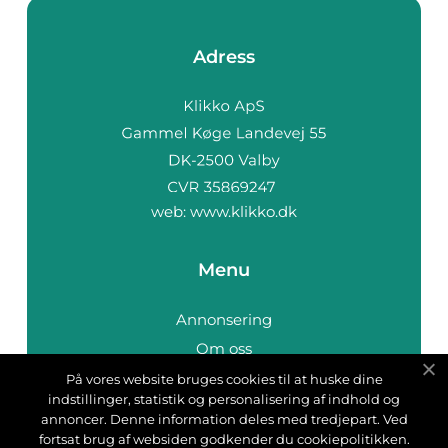
Adress
web:
www.klikko.dk
Menu
Annonsering
Om oss
Cookies
På vores website bruges cookies til at huske dine
indstillinger, statistik og personalisering af indhold og
Kontakta oss
annoncer. Denne information deles med tredjepart. Ved
Sitemap
fortsat brug af websiden godkender du cookiepolitikken.