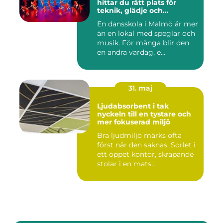
hittar du rätt plats för
teknik, glädje och
utveckling
En dansskola i Malmö är mer
än en lokal med speglar och
musik. För många blir den
en andra vardag, e...
31. maj
Ljudabsorbent i tak
nyckeln till en tystare och
mer fokuserad miljö
Bra ljudmiljö märks ofta
först när den saknas. Sorlet i
ett öppet kontor, skrapande
stolar i en mats...