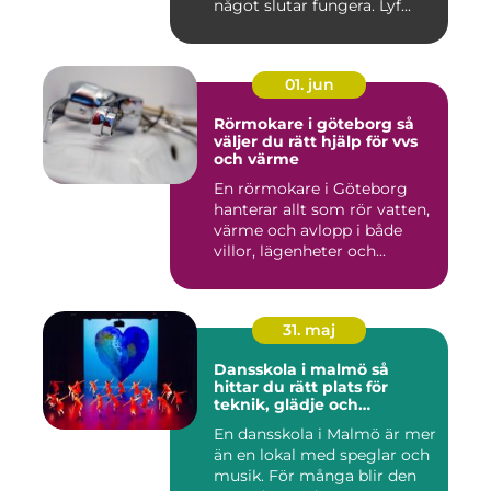
något slutar fungera. Lyf...
01. jun
Rörmokare i göteborg så
väljer du rätt hjälp för vvs
och värme
En rörmokare i Göteborg
hanterar allt som rör vatten,
värme och avlopp i både
villor, lägenheter och...
31. maj
Dansskola i malmö så
hittar du rätt plats för
teknik, glädje och
utveckling
En dansskola i Malmö är mer
än en lokal med speglar och
musik. För många blir den