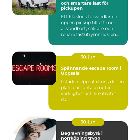
och smartare last för
pickupen
Ett Flaklock förvandlar en
öppen pickup till ett mer
användbart, säkrare och
renare lastutrymme. Gen...
30. jun
Spännande escape room i
Uppsala
I staden Uppsala finns det en
plats där fantasi möter
verklighet och kreativitet
stäl...
30. jun
Begravningsbyrå i
norrköping trygg