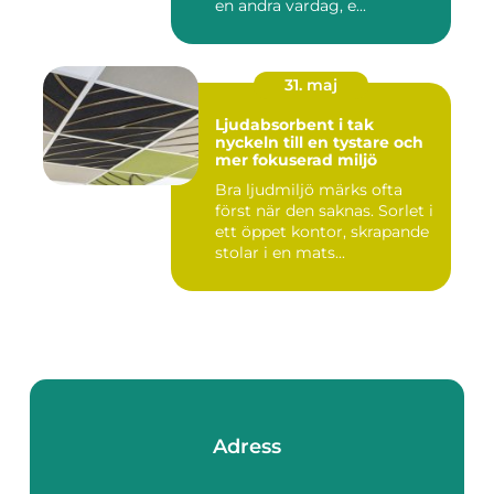
en andra vardag, e...
31. maj
Ljudabsorbent i tak
nyckeln till en tystare och
mer fokuserad miljö
Bra ljudmiljö märks ofta
först när den saknas. Sorlet i
ett öppet kontor, skrapande
stolar i en mats...
Adress