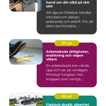
hand om din elbil på rätt
sätt
Att äga en Polestar handlar
inte bara om design,
prestanda och eldrift. För att
bilen ska fortsätta ...
07. jul
Arbetsskada rättigheter,
ersättning och vägen
vidare
En arbetsskada kan vända
upp och ner på vardagen.
Plötsligt fungerar inte
kroppen som vanligt,
inkom...
05. jul
Flaklock skydd, säkerhet