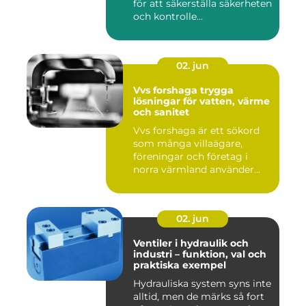
för att säkerställa säkerheten
och kontrolle...
02. jun
Vvs forshaga trygga
lösningar för vatten, värme
och sanitet
Vvs forshaga är ett sökord
som många villaägare,
föreningar och företag i
norra värmland använder
nä...
02. jun
Ventiler i hydraulik och
industri – funktion, val och
praktiska exempel
Hydrauliska system syns inte
alltid, men de märks så fort