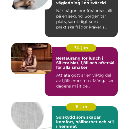
vägledning i en svår tid
När någon dör förändras allt
på en sekund. Sorgen tar
plats, samtidigt som
praktiska frågor kräver s...
30. jun
Restaurang för lunch i
Sälen: Mat, fjäll och afterski
för alla smaker
Att äta gott är en viktig del
av fjällsemestern. Många ser
dagens måltide...
11. jun
Solskydd som skapar
komfort, hållbarhet och stil
i hemmet