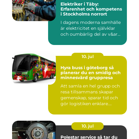
Elektriker i Täby:
Erfarenhet och kompetens
i Stockholms norrort
I dagens moderna samhälle
är elektricitet en självklar
och oumbärlig del av v&ar...
10. jul
Hyra buss i göteborg så
planerar du en smidig och
minnesvärd gruppresa
Att samla en hel grupp och
resa tillsammans skapar
gemenskap, sparar tid och
gör logistiken enklare....
10. jul
Polestar service så tar du