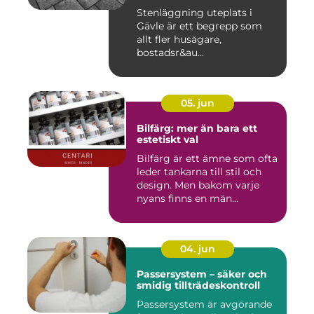
Stenläggning uteplats i
Gävle är ett begrepp som
allt fler husägare,
bostadsr&au...
05. jun
Bilfärg: mer än bara ett
estetiskt val
Bilfärg är ett ämne som ofta
leder tankarna till stil och
design. Men bakom varje
nyans finns en män...
04. jun
Passersystem – säker och
smidig tillträdeskontroll
Passersystem är avgörande