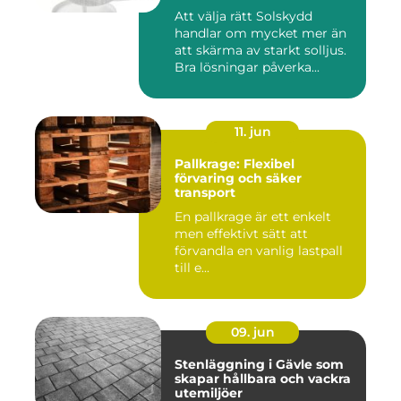
Att välja rätt Solskydd
handlar om mycket mer än
att skärma av starkt solljus.
Bra lösningar påverka...
11. jun
Pallkrage: Flexibel
förvaring och säker
transport
En pallkrage är ett enkelt
men effektivt sätt att
förvandla en vanlig lastpall
till e...
09. jun
Stenläggning i Gävle som
skapar hållbara och vackra
utemiljöer