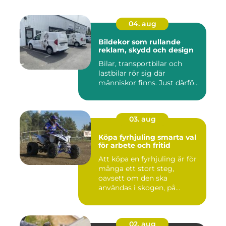
04. aug
Bildekor som rullande
reklam, skydd och design
Bilar, transportbilar och
lastbilar rör sig där
människor finns. Just därfö...
03. aug
Köpa fyrhjuling smarta val
för arbete och fritid
Att köpa en fyrhjuling är för
många ett stort steg,
oavsett om den ska
användas i skogen, på
gården ...
02. aug